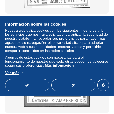
ISRAELE - 1982 - SICUREZZA STRADALE -
FOGLIETTO NUOVO MNH** ( YVERT BF 21 - MICHEL
Información sobre las cookies
MS 21)
Nuestra web utiliza cookies con los siguientes fines: prestarle
± 0,86 US$
los servicios que nos haya solicitado, garantizar la seguridad de
nuestra plataforma, recordar sus preferencias para hacer más
agradable su navegación, elaborar estadísticas para adaptar
Estatus
Privado
nuestra web a sus necesidades, mostrar vídeos y permitirle
compartir contenidos en las redes sociales.
Algunas de estas cookies son necesarias para el
funcionamiento de nuestro sitio web, otras pueden establecerse
según sus preferencias.
Más información
Ver más