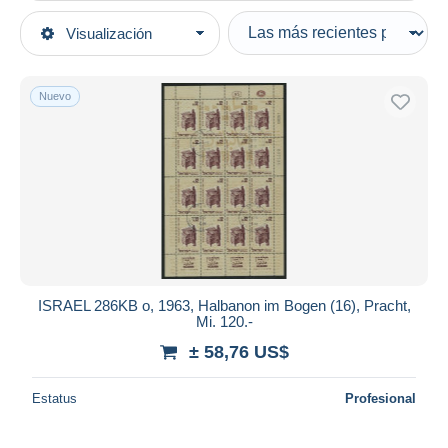
Tipo de venta
Visualización
Categorías principales
Activas
Sellos
Precios fijos
Asia
Nuevo
Subasta con ofertas
Israel
Subastas sin pujas
Casa de subastas
Hojas y Bloques
Vendidos
Duration
Todas las duraciones
Nuevo desde
Días
ISRAEL 286KB o, 1963, Halbanon im Bogen (16), Pracht,
Mi. 120.-
Cerrando dentro
horas
de
± 58,76 US$
Precio
Estatus
Profesional
De
a
US$
US$