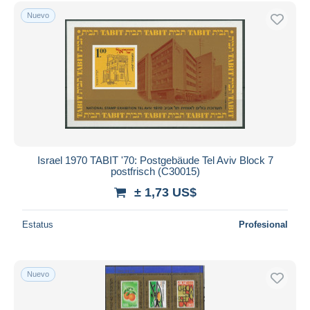
Sólo con descuento
Nuevo
Envío gratis
Métodos de pago
PayPal
Transferencia bancaria
Visa
Mastercard
Bancontact
iDeal
Israel 1970 TABIT '70: Postgebäude Tel Aviv Block 7
postfrisch (C30015)
Maestro
± 1,73 US$
Deseleccionar todo
Estatus
Profesional
Residencia del vendedor
Mundo entero
Nuevo