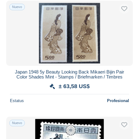
Sólo con descuento
Nuevo
Envío gratis
Métodos de pago
PayPal
Transferencia bancaria
Visa
Mastercard
Bancontact
iDeal
Japan 1948 5y Beauty Looking Back Mikaeri Bijin Pair
Color Shades Mint - Stamps / Briefmarken / Timbres
Maestro
± 63,58 US$
Deseleccionar todo
Estatus
Profesional
Residencia del vendedor
Mundo entero
Nuevo