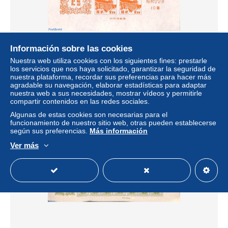
Información sobre las cookies
Japan 1947 Kyoto philatelic exposition s/s (issued without
Nuestra web utiliza cookies con los siguientes fines: prestarle
gu, Mint NH
los servicios que nos haya solicitado, garantizar la seguridad de
± 34,68 US$
nuestra plataforma, recordar sus preferencias para hacer más
agradable su navegación, elaborar estadísticas para adaptar
nuestra web a sus necesidades, mostrar vídeos y permitirle
Estatus
Profesional
compartir contenidos en las redes sociales.
Algunas de estas cookies son necesarias para el
funcionamiento de nuestro sitio web, otras pueden establecerse
según sus preferencias.
Más información
Nuevo
Ver más