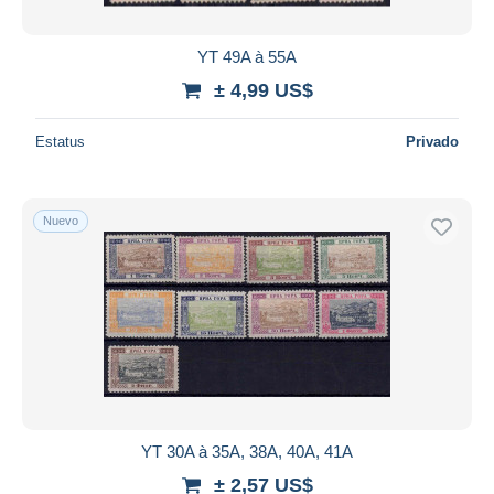
YT 49A à 55A
± 4,99 US$
Estatus
Privado
Nuevo
YT 30A à 35A, 38A, 40A, 41A
± 2,57 US$