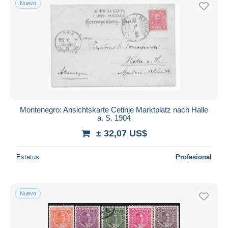
Nuevo
Sólo con descuento
Envío gratis
Métodos de pago
PayPal
Transferencia bancaria
Visa
Mastercard
Bancontact
Montenegro: Ansichtskarte Cetinje Marktplatz nach Halle
iDeal
a. S. 1904
Maestro
± 32,07 US$
Deseleccionar todo
Estatus
Profesional
Residencia del vendedor
Mundo entero
Nuevo