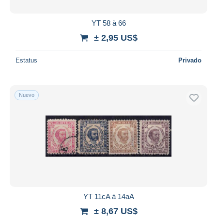
YT 58 à 66
± 2,95 US$
Estatus
Privado
Nuevo
YT 11cA à 14aA
± 8,67 US$