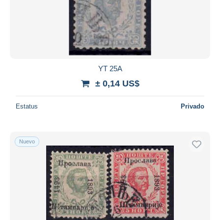
YT 25A
± 0,14 US$
Estatus
Privado
Nuevo