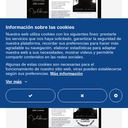
Información sobre las cookies
Nuestra web utiliza cookies con los siguientes fines: prestarle
Vereinte Nationen Wien 1132 postfrisch als Block 63
los servicios que nos haya solicitado, garantizar la seguridad de
#KT014
nuestra plataforma, recordar sus preferencias para hacer más
± 6,47 US$
agradable su navegación, elaborar estadísticas para adaptar
nuestra web a sus necesidades, mostrar vídeos y permitirle
compartir contenidos en las redes sociales.
Estatus
Profesional
Algunas de estas cookies son necesarias para el
funcionamiento de nuestro sitio web, otras pueden establecerse
según sus preferencias.
Más información
Ver más
Nuevo