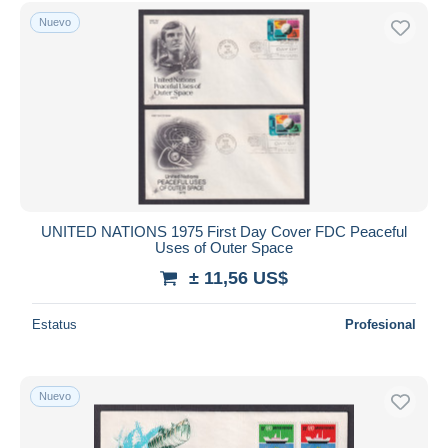
Sólo con descuento
Nuevo
Envío gratis
Métodos de pago
PayPal
Transferencia bancaria
Visa
Mastercard
Bancontact
iDeal
UNITED NATIONS 1975 First Day Cover FDC Peaceful
Uses of Outer Space
Maestro
± 11,56 US$
Deseleccionar todo
Estatus
Profesional
Residencia del vendedor
Mundo entero
Nuevo