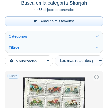
Busca en la categoría
Sharjah
4.458 objetos encontrados
Añadir a mis favoritos
Categorías
Filtros
Ver todo
Tipo de venta
Visualización
Categorías principales
Activas
Sellos
Precios fijos
Asia
Nuevo
Subasta con ofertas
Emiratos Árabes Unidos
Subastas sin pujas
Casa de subastas
Sharjah
Vendidos
Duration