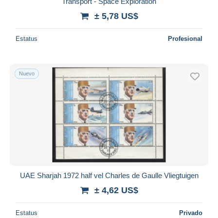
iDeal
Transport - Space Exploration
Maestro
± 5,78 US$
Deseleccionar todo
Estatus
Profesional
Residencia del vendedor
Mundo entero
Nuevo
Aplicar
UAE Sharjah 1972 half vel Charles de Gaulle Vliegtuigen
± 4,62 US$
Estatus
Privado