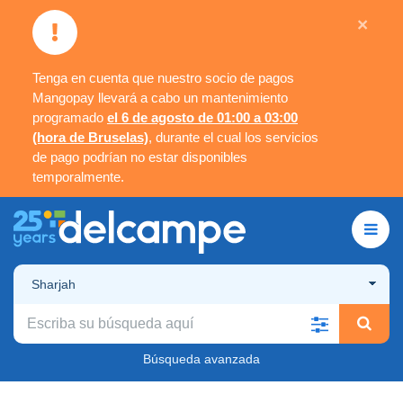
×
Tenga en cuenta que nuestro socio de pagos
Mangopay llevará a cabo un mantenimiento
programado
el 6 de agosto de 01:00 a 03:00
(hora de Bruselas)
, durante el cual los servicios
de pago podrían no estar disponibles
temporalmente.
Sharjah
Búsqueda avanzada