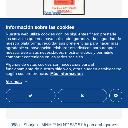
Sharjah 1964 Scouting s/s, Mint NH, Sport - Scouting
Información sobre las cookies
± 3,47 US$
Nuestra web utiliza cookies con los siguientes fines: prestarle
los servicios que nos haya solicitado, garantizar la seguridad de
nuestra plataforma, recordar sus preferencias para hacer más
Estatus
Profesional
agradable su navegación, elaborar estadísticas para adaptar
nuestra web a sus necesidades, mostrar vídeos y permitirle
compartir contenidos en las redes sociales.
Algunas de estas cookies son necesarias para el
Nuevo
funcionamiento de nuestro sitio web, otras pueden establecerse
según sus preferencias.
Más información
Ver más
098a - Sharjah - MNH ** Mi N°193/197 A pan arab games