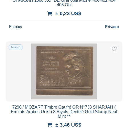
SHARJAH 1968 J.O. DE Grenoble Michel 400 402 404
405 Obl
± 0,23 US$
Estatus
Privado
Nuevo
7298 / MOZART Timbre Gaufré OR N°733 SHARJAH (
Emirats Arabes Unis ) 3 Riyals Dentelé Gold Stamp Neuf
Mint **
± 3,46 US$