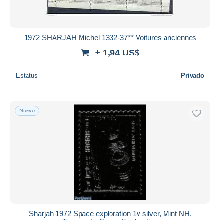
Todas las duraciones
Nuevo desde
Días
1972 SHARJAH Michel 1332-37** Voitures anciennes
Cerrando dentro
± 1,94 US$
horas
de
Estatus
Privado
Precio
De
a
US$
US$
Nuevo
Sólo con descuento
Envío gratis
Métodos de pago
PayPal
Transferencia bancaria
Visa
Mastercard
Bancontact
Sharjah 1972 Space exploration 1v silver, Mint NH,