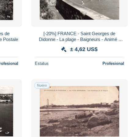
es de
[-20%] FRANCE - Saint Georges de
e Postale
Didonne - La plage - Baigneurs - Animé -
Carte Postale
± 4,62 US$
rofesional
Estatus
Profesional
Nuevo