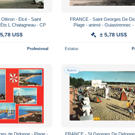
Oléron - Elcé - Saint
FRANCE - Saint Georges De Did
- Éts L Chatagneau - CP
Plage - animé - Guiastrennec 
 5,78 US$
± 5,78 US$
Profesional
Estatus
P
Nuevo
es de Didonne - Plage -
FRANCE - St Georges De Didonne 