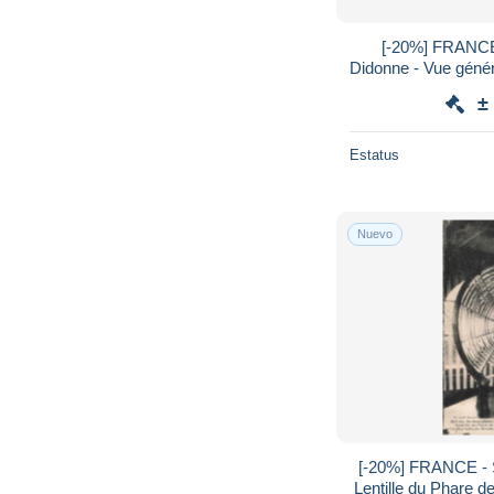
[-20%] FRANCE
Didonne - Vue généra
Cart
±
Estatus
Nuevo
[-20%] FRANCE - 
Lentille du Phare d