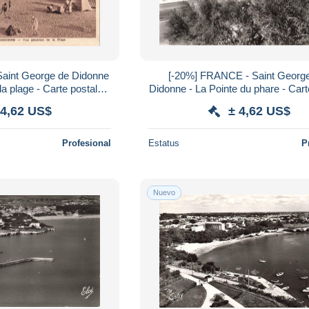
aint George de Didonne
[-20%] FRANCE - Saint Georg
la plage - Carte postale
Didonne - La Pointe du phare - Cart
ncienne
 4,62 US$
± 4,62 US$
Profesional
Estatus
P
Nuevo