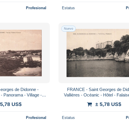
Profesional
Estatus
P
Nuevo
eorges de Didonne -
FRANCE - Saint Georges de Did
 - Panorama - Village -
Vallières - Océanic - Hôtel - Falais
Carte postale ancienne
perches - pub - Carte Postale A
 5,78 US$
± 5,78 US$
Profesional
Estatus
P