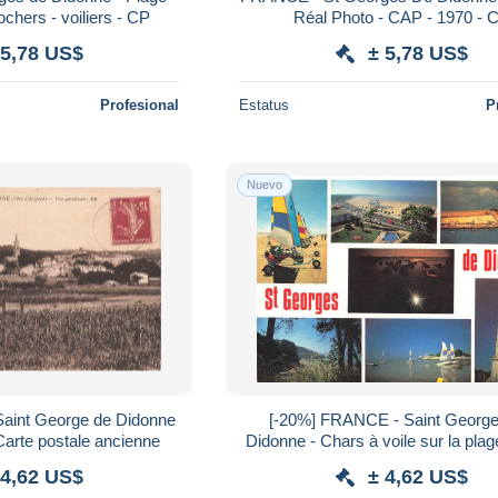
chers - voiliers - CP
Réal Photo - CAP - 1970 - 
 5,78 US$
± 5,78 US$
Profesional
Estatus
P
Nuevo
aint George de Didonne
[-20%] FRANCE - Saint Georg
Carte postale ancienne
Didonne - Chars à voile sur la plage
vues - Carte Postale
 4,62 US$
± 4,62 US$