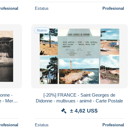
rofesional
Estatus
Profesional
Nuevo
onne -
[-20%] FRANCE - Saint Georges de
e - Mer -
Didonne - multivues - animé - Carte Postale
ncienne
± 4,62 US$
rofesional
Estatus
Profesional