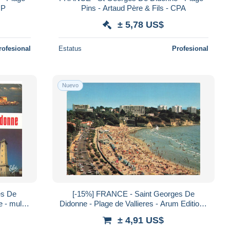
CP
Pins - Artaud Père & Fils - CPA
± 5,78 US$
rofesional
Estatus
Profesional
Nuevo
es De
[-15%] FRANCE - Saint Georges De
 - multi-
Didonne - Plage de Vallieres - Arum Editions
1 - B 145 - Corniche de Royan - Carte post
± 4,91 US$