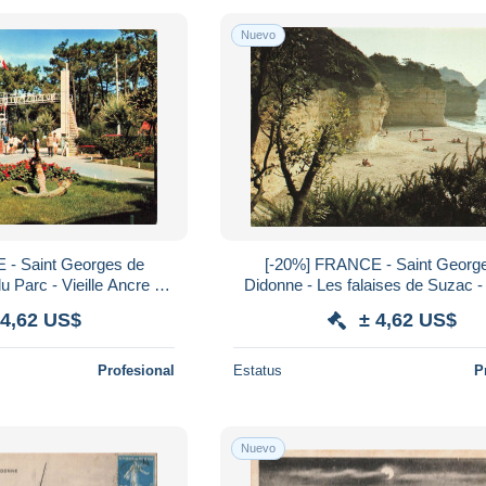
Nuevo
 - Saint Georges de
[-20%] FRANCE - Saint Georg
u Parc - Vieille Ancre de
Didonne - Les falaises de Suzac -
mé - Carte postale
Carte Postale
 4,62 US$
± 4,62 US$
Profesional
Estatus
P
Nuevo