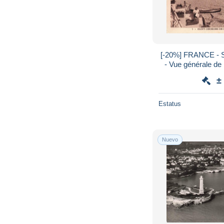
[-20%] FRANCE - S
- Vue générale de 
a
±
Estatus
Nuevo