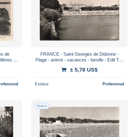
es de
FRANCE - Saint Georges de Didonne -
lières à
Plage - animé - vacances - famille - Edit Tito
postale A
- Carte Postale
± 5,78 US$
rofesional
Estatus
Profesional
Nuevo