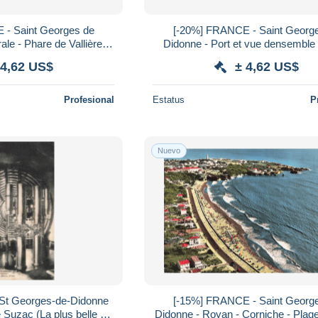
 - Saint Georges de
[-20%] FRANCE - Saint Georg
le - Phare de Vallières -
Didonne - Port et vue densemble 
e Postale
Postale
 4,62 US$
± 4,62 US$
Profesional
Estatus
P
Nuevo
St Georges-de-Didonne
[-15%] FRANCE - Saint Georg
e Suzac (La plus belle du
Didonne - Royan - Corniche - Plage