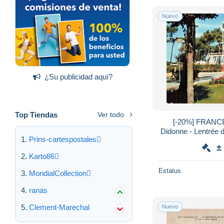
Nuevo
¿Su publicidad aquí?
Top Tiendas
Ver todo
[-20%] FRANCE
Didonne - Lentrée d
Prins-cartespostales
Voilier - ani
±
Karto86
Estatus
MondialCollection
ranas
Clement-Marechal
Nuevo