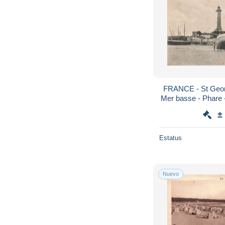
FRANCE - St Georg
Mer basse - Phare 
- Carte p
±
Estatus
Nuevo