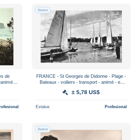
Nuevo
es de
FRANCE - St Georges de Didonne - Plage -
 animé -
Bateaux - voiliers - transport - animé - ed
Videau - Carte Postale Ancienne
± 5,78 US$
rofesional
Estatus
Profesional
Nuevo