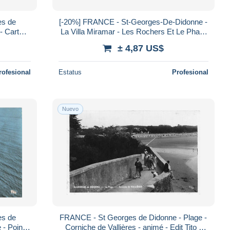
es de
[-20%] FRANCE - St-Georges-De-Didonne -
- Carte
La Villa Miramar - Les Rochers Et Le Phara
- Vue générale - Carte postale ancien
± 4,87 US$
rofesional
Estatus
Profesional
Nuevo
es de
FRANCE - St Georges de Didonne - Plage -
 - Pointe
Corniche de Vallières - animé - Edit Tito -