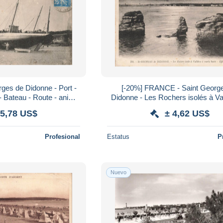
es de Didonne - Port -
[-20%] FRANCE - Saint Georg
- Bateau - Route - animé
Didonne - Les Rochers isolés à Val
ostale ancienne
marée haute - Effet de nui - Carte 
 5,78 US$
± 4,62 US$
Profesional
Estatus
P
Nuevo