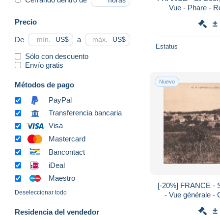
horas
Vue - Phare - Ro
Precio
±
De
a
US$
US$
Estatus
Sólo con descuento
Envío gratis
Nuevo
Métodos de pago
PayPal
Transferencia bancaria
Visa
Mastercard
Bancontact
iDeal
Maestro
[-20%] FRANCE - S
Deseleccionar todo
- Vue générale - 
±
Residencia del vendedor