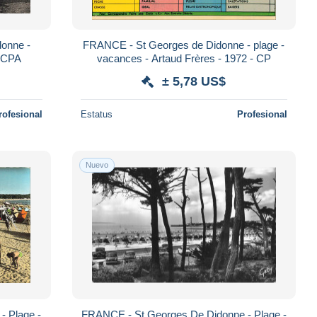
onne -
FRANCE - St Georges de Didonne - plage -
- CPA
vacances - Artaud Frères - 1972 - CP
± 5,78 US$
rofesional
Estatus
Profesional
Nuevo
- Plage -
FRANCE - St Georges De Didonne - Plage -