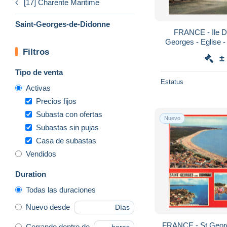
[17] Charente Maritime
Saint-Georges-de-Didonne
FRANCE - Ile D 
Georges - Eglise 
Filtros
±
Tipo de venta
Estatus
Activas
Precios fijos
Subasta con ofertas
Nuevo
Subastas sin pujas
Casa de subastas
Vendidos
Duration
Todas las duraciones
Nuevo desde
Días
FRANCE - St Georg
Cerrando dentro de