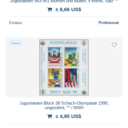
iDeal
Jugoslawien 943-951 Blumen und Blüten, 9 Werte, Satz **
Sin dentar, pruebas de impresión y variedades
1.895
Maestro
± 8,66 US$
Otros & sin clasificación
11.408
Deseleccionar todo
Estatus
Profesional
Residencia del vendedor
Mundo entero
Nuevo
Aplicar
Jugoslawien Block 38 Schach-Olympiade 1990,
ungezähnt, ** / MNH
± 4,95 US$