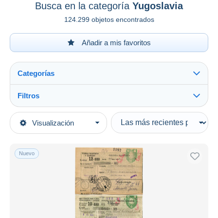
Busca en la categoría
Yugoslavia
124.299 objetos encontrados
Añadir a mis favoritos
Categorías
Filtros
Ver todo
Tipo de venta
Visualización
Categorías principales
Activas
Sellos
Precios fijos
Europa
Nuevo
Subasta con ofertas
Subastas sin pujas
Yugoslavia
Ver todo
Casa de subastas
Prefilatelia
191
Vendidos
1919-1929 Reino de los Serbios, Croatas y
8.104
Eslovenos
Duration