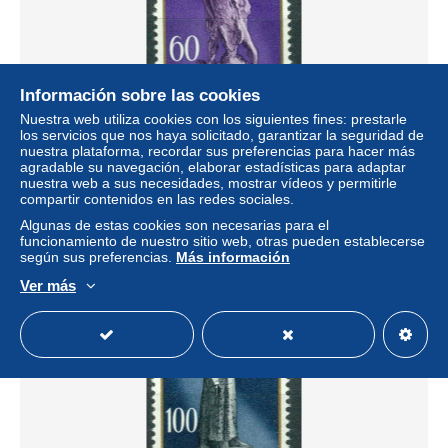
Información sobre las cookies
Nuestra web utiliza cookies con los siguientes fines: prestarle
los servicios que nos haya solicitado, garantizar la seguridad de
Yugoslavia 1961 MiNr 955 MNH 20th Anniv of Yugoslav In
nuestra plataforma, recordar sus preferencias para hacer más
surrection. Nova Gradisks Victory Monument #12-09-36
agradable su navegación, elaborar estadísticas para adaptar
nuestra web a sus necesidades, mostrar vídeos y permitirle
± 0,12 US$
compartir contenidos en las redes sociales.
Algunas de estas cookies son necesarias para el
Estatus
Privado
funcionamiento de nuestro sitio web, otras pueden establecerse
según sus preferencias.
Más información
Ver más
Nuevo