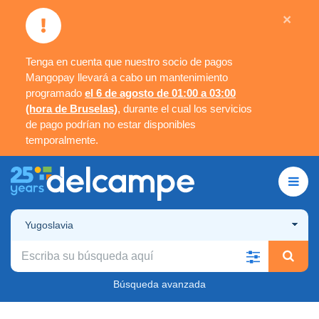
×
Tenga en cuenta que nuestro socio de pagos
Mangopay llevará a cabo un mantenimiento
programado
el 6 de agosto de 01:00 a 03:00
(hora de Bruselas)
, durante el cual los servicios
de pago podrían no estar disponibles
temporalmente.
Yugoslavia
Búsqueda avanzada