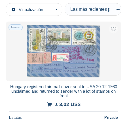
Tipo de venta
Visualización
Categorías principales
Activas
Sellos
Precios fijos
Europa
Nuevo
Subasta con ofertas
Hungría
Subastas sin pujas
Aéreo
Casa de subastas
Vendidos
Cartas & documentos
Duration
Todas las duraciones
Nuevo desde
Días
Hungary registered air mail cover sent to USA 20-12-1980
unclaimed and returned to sender with a lot of stamps on
Cerrando dentro
front
horas
de
± 3,02 US$
Precio
Estatus
Privado
De
a
US$
US$