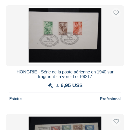
Sólo con descuento
Envío gratis
Métodos de pago
PayPal
Transferencia bancaria
Visa
Mastercard
Bancontact
iDeal
HONGRIE - Série de la poste aérienne en 1940 sur
Maestro
fragment - à voir - Lot P9217
Deseleccionar todo
± 6,95 US$
Residencia del vendedor
Estatus
Profesional
Mundo entero