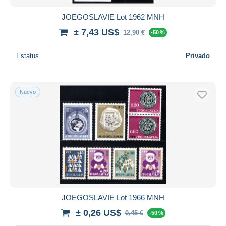
JOEGOSLAVIE Lot 1962 MNH
± 7,43 US$
12,90 €
-50 %
Estatus
Privado
Nuevo
JOEGOSLAVIE Lot 1966 MNH
± 0,26 US$
0,45 €
-50 %