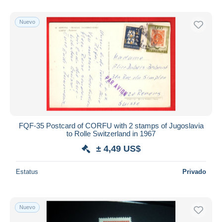
Sólo con descuento
Nuevo
Envío gratis
Métodos de pago
PayPal
Transferencia bancaria
Visa
Mastercard
Bancontact
iDeal
FQF-35 Postcard of CORFU with 2 stamps of Jugoslavia
to Rolle Switzerland in 1967
Maestro
± 4,49 US$
Deseleccionar todo
Estatus
Privado
Residencia del vendedor
Mundo entero
Nuevo