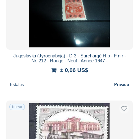
Aplicar
Jugoslavija (Jyrocnabnja) - D 3 - Surchargé H p - F n r -
Nr. 212 - Rouge - Neuf - Année 1947 -
± 0,06 US$
Estatus
Privado
Nuevo