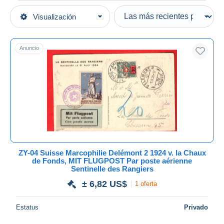
Tipo de venta
Visualización
Categorías principales
Activas
Sellos
Precios fijos
Europa
Anuncio
Subasta con ofertas
Suiza
Subastas sin pujas
Casa de subastas
Marcofilia
Vendidos
Duration
Todas las duraciones
Nuevo desde
Días
ZY-04 Suisse Marcophilie Delémont 2 1924 v. la Chaux
de Fonds, MIT FLUGPOST Par poste aérienne
Cerrando dentro
Sentinelle des Rangiers
horas
de
± 6,82 US$
1 oferta
Precio
Estatus
Privado
De
a
US$
US$