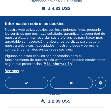
Enveloppe cover 4 x 10 Helvetia
± 4,82 US$
Estatus
Privado
Información sobre las cookies
Nuestra web utiliza cookies con los siguientes fines: prestarle
los servicios que nos haya solicitado, garantizar la seguridad de
nuestra plataforma, recordar sus preferencias para hacer más
Nuevo
agradable su navegación, elaborar estadísticas para adaptar
nuestra web a sus necesidades, mostrar vídeos y permitirle
compartir contenidos en las redes sociales.
Algunas de estas cookies son necesarias para el
funcionamiento de nuestro sitio web, otras pueden establecerse
según sus preferencias.
Más información
Ver más
38 - 45 - carte "Journée du timbre 1947" oblit spéciale de
Luzern
± 2,89 US$