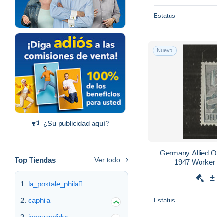
Estatus
Nuevo
¿Su publicidad aquí?
Germany Allied Oc
Top Tiendas
Ver todo
1947 Worker
±
la_postale_phila
caphila
Estatus
jacquesdirkx