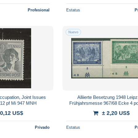
Profesional
Estatus
P
Nuevo
cupation, Joint Issues
Alliierte Besetzung 1948 Leipz
 12 pf Mi 947 MNH
Frühjahrsmesse 967/68 Ecke 4 po
 0,12 US$
± 2,20 US$
Privado
Estatus
P