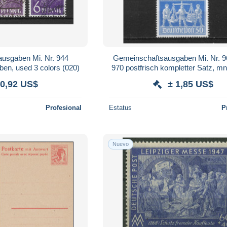
usgaben Mi. Nr. 944
Gemeinschaftsausgaben Mi. Nr. 9
ben, used 3 colors (020)
970 postfrisch kompletter Satz, mnh
(023)
 0,92 US$
± 1,85 US$
Profesional
Estatus
P
Nuevo