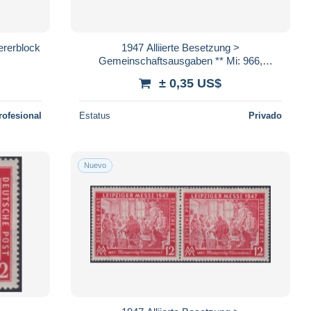
iererblock
1947 Alliierte Besetzung >
Gemeinschaftsausgaben ** Mi: 966,
Leipziger Herbstmesse
± 0,35 US$
rofesional
Estatus
Privado
Nuevo