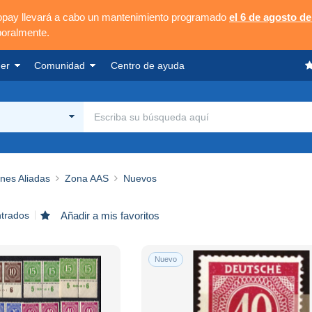
opay llevará a cabo un mantenimiento programado
el 6 de agosto de
poralmente.
er
Comunidad
Centro de ayuda
nes Aliadas
Zona AAS
Nuevos
ntrados
Añadir a mis favoritos
Nuevo