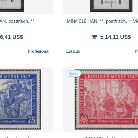
N, postfrisch, **
MiNr. 918 HAN, **, postfrisch, ** V
 6,41 US$
± 14,11 US$
Profesional
Estatus
P
Nuevo