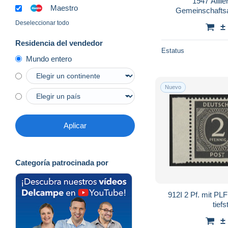
1947 Allii
Maestro
Gemeinschaftsa
Leipzige
Deseleccionar todo
±
Residencia del vendedor
Estatus
Mundo entero
Nuevo
Aplicar
Categoría patrocinada por
912I 2 Pf. mit P
tiefs
±