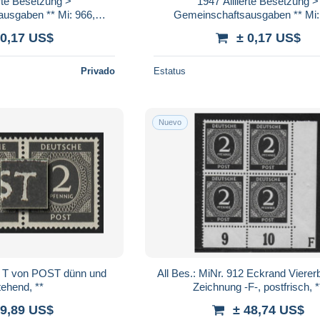
erte Besetzung >
1947 Alliierte Besetzung >
usgaben ** Mi: 966,
Gemeinschaftsausgaben ** Mi:
r Herbstmesse
Leipziger Herbstmesse
 0,17 US$
± 0,17 US$
Privado
Estatus
Nuevo
LF T von POST dünn und
All Bes.: MiNr. 912 Eckrand Vierer
tehend, **
Zeichnung -F-, postfrisch, *
 9,89 US$
± 48,74 US$