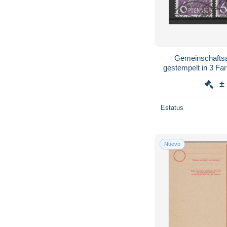
Gemeinschaftsa
gestempelt in 3 Far
±
Estatus
Nuevo