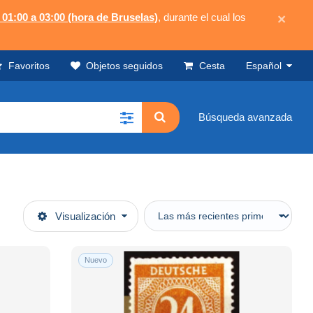
 01:00 a 03:00 (hora de Bruselas)
, durante el cual los
×
Favoritos
Objetos seguidos
Cesta
Español
Búsqueda avanzada
Visualización
Nuevo