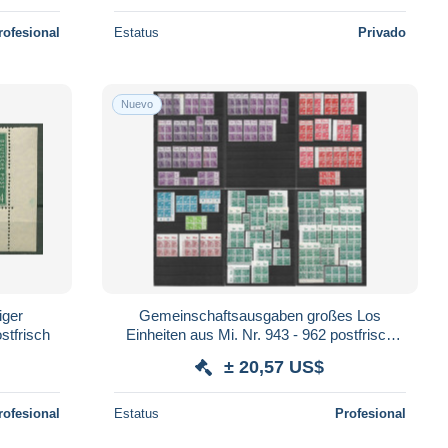
rofesional
Estatus
Privado
Nuevo
iger
Gemeinschaftsausgaben großes Los
stfrisch
Einheiten aus Mi. Nr. 943 - 962 postfrisch
MNH Oberränder Unterränder usw. (024)
± 20,57 US$
rofesional
Estatus
Profesional