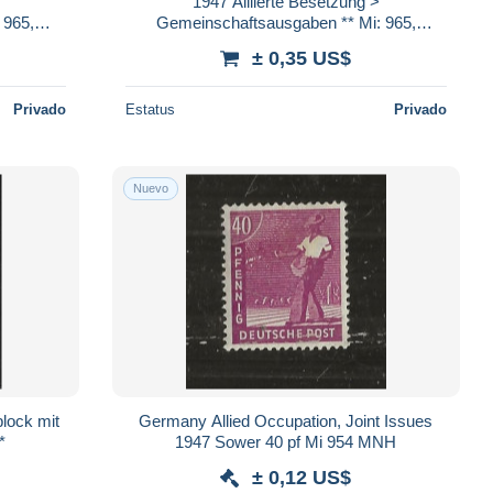
1947 Alliierte Besetzung >
 965,
Gemeinschaftsausgaben ** Mi: 965,
Leipziger Herbstmesse
± 0,35 US$
Privado
Estatus
Privado
Nuevo
block mit
Germany Allied Occupation, Joint Issues
*
1947 Sower 40 pf Mi 954 MNH
± 0,12 US$