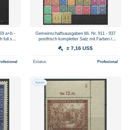
69 a+b -
Gemeinschaftsausgaben Mi. Nr. 911 - 937
 full set
postfrisch kompletter Satz mit Farben /
Tönen, mnh full set with colors (001)
± 7,16 US$
rofesional
Estatus
Profesional
Nuevo