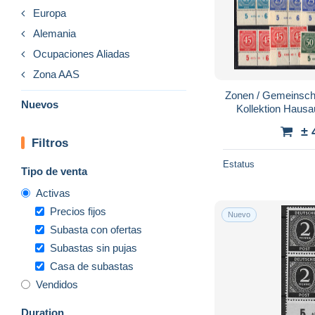
Europa
Alemania
Ocupaciones Aliadas
Zona AAS
Zonen / Gemeinscha
Nuevos
Kollektion Hau
± 
Filtros
Estatus
Tipo de venta
Activas
Precios fijos
Nuevo
Subasta con ofertas
Subastas sin pujas
Casa de subastas
Vendidos
Duration