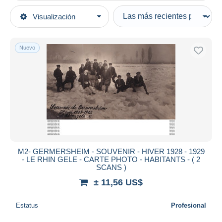
Tipo de venta
Visualización
Categorías principales
Activas
Postales
Precios fijos
Europa
Nuevo
Subasta con ofertas
Alemania
Subastas sin pujas
Renania-Palatinado
Casa de subastas
Vendidos
Germersheim
Duration
Todas las duraciones
Nuevo desde
Días
M2- GERMERSHEIM - SOUVENIR - HIVER 1928 - 1929
- LE RHIN GELE - CARTE PHOTO - HABITANTS - ( 2
Cerrando dentro
SCANS )
horas
de
± 11,56 US$
Precio
Estatus
Profesional
De
a
US$
US$