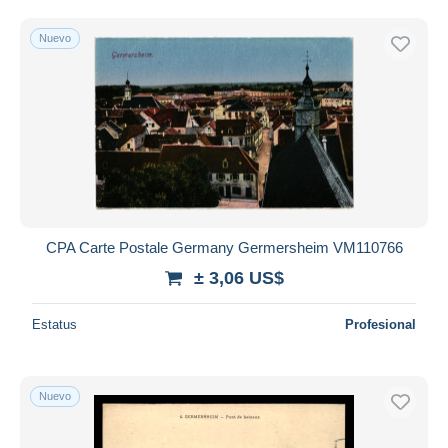
Sólo con descuento
Envío gratis
Nuevo
Métodos de pago
PayPal
Transferencia bancaria
Visa
Mastercard
Bancontact
iDeal
CPA Carte Postale Germany Germersheim VM110766
Maestro
± 3,06 US$
Deseleccionar todo
Estatus
Profesional
Residencia del vendedor
Mundo entero
Nuevo