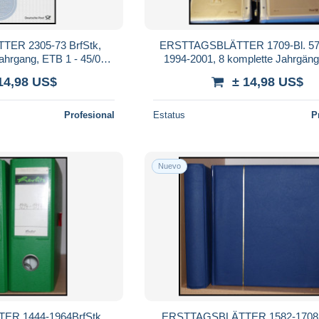
ER 2305-73 BrfStk,
ERSTTAGSBLÄTTER 1709-Bl. 57 
ahrgang, ETB 1 - 45/03,
1994-2001, 8 komplette Jahrgän
Pracht
1/94 - 49/2001, Pracht
14,98 US$
± 14,98 US$
Profesional
Estatus
P
Nuevo
R 1444-1964BrfStk ,
ERSTTAGSBLÄTTER 1582-1708Br