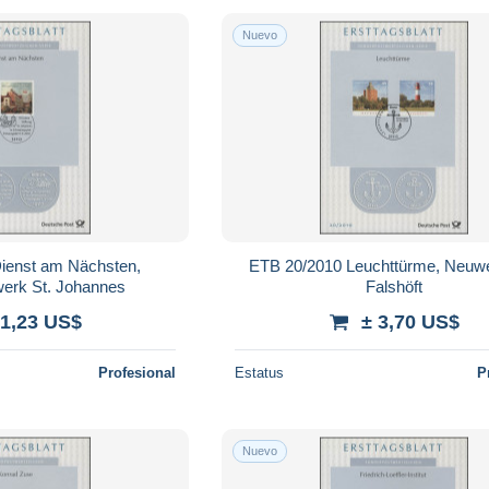
Nuevo
ienst am Nächsten,
ETB 20/2010 Leuchttürme, Neuw
werk St. Johannes
Falshöft
 1,23 US$
± 3,70 US$
Profesional
Estatus
P
Nuevo