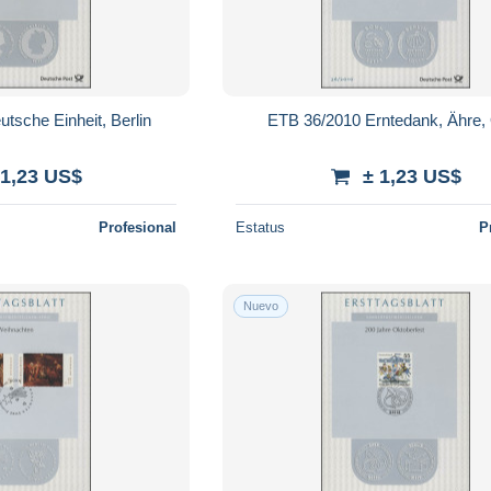
tsche Einheit, Berlin
ETB 36/2010 Erntedank, Ähre,
 1,23 US$
± 1,23 US$
Profesional
Estatus
P
Nuevo