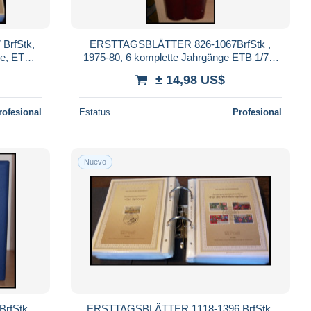
BrfStk,
ERSTTAGSBLÄTTER 826-1067BrfStk ,
ge, ETB
1975-80, 6 komplette Jahrgänge ETB 1/75-
26/80 in 2 weinroten Lindner Ringbindern,
± 14,98 US$
Pra
rofesional
Estatus
Profesional
Nuevo
fStk ,
ERSTTAGSBLÄTTER 1118-1396 BrfStk,