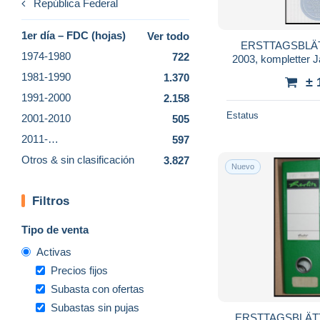
República Federal
1er día – FDC (hojas)
Ver todo
ERSTTAGSBLÄTT
1974-1980
722
2003, kompletter J
1981-1990
1.370
± 
1991-2000
2.158
Estatus
2001-2010
505
2011-…
597
Otros & sin clasificación
3.827
Nuevo
Filtros
Tipo de venta
Activas
Precios fijos
Subasta con ofertas
Subastas sin pujas
ERSTTAGSBLÄTTE