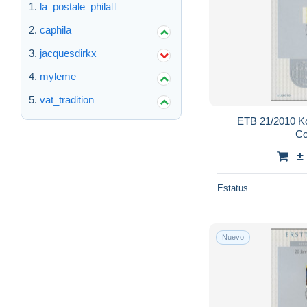
la_postale_phila
caphila
jacquesdirkx
myleme
vat_tradition
ETB 21/2010 Ko
Co
±
Estatus
Nuevo