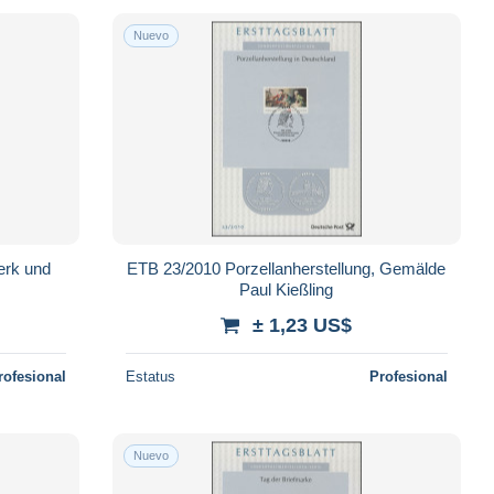
Nuevo
erk und
ETB 23/2010 Porzellanherstellung, Gemälde
Paul Kießling
± 1,23 US$
rofesional
Estatus
Profesional
Nuevo