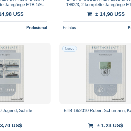
tte Jahrgänge ETB 1/90-
1992/3, 2 komplette Jahrgänge E
ingbindern, Pracht
43/93 in 2 blauen Ringbindern, 
14,98 US$
± 14,98 US$
Profesional
Estatus
P
Nuevo
 Jugend, Schiffe
ETB 18/2010 Robert Schumann, K
 3,70 US$
± 1,23 US$