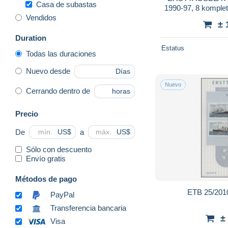
Casa de subastas
1990-97, 8 komple
Vendidos
46/97 in 2 R
± 
Duration
Estatus
Todas las duraciones
Nuevo desde
Días
Nuevo
Cerrando dentro de
horas
Precio
De
a
US$
US$
Sólo con descuento
Envío gratis
Métodos de pago
ETB 25/2010
PayPal
Transferencia bancaria
±
Visa