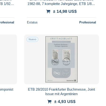
TB 1/92-
1982-88, 7 komplette Jahrgänge, ETB 1/82 -
Pracht
33/88 im Ringbinder, Pracht
± 14,98 US$
rofesional
Estatus
Profesional
Nuevo
omponist
ETB 28/2010 Frankfurter Buchmesse, Joint
Issue mit Argentinien
± 4,93 US$