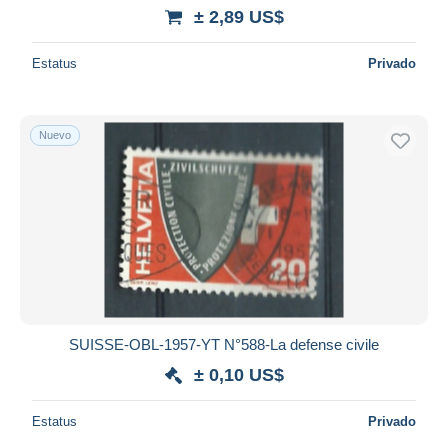
iDeal
± 2,89 US$
Maestro
Deseleccionar todo
Estatus
Privado
Residencia del vendedor
Mundo entero
Nuevo
Aplicar
SUISSE-OBL-1957-YT N°588-La defense civile
± 0,10 US$
Estatus
Privado