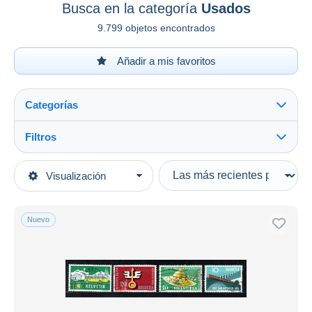
Busca en la categoría
Usados
9.799 objetos encontrados
Añadir a mis favoritos
Categorías
Filtros
Ver todo
Tipo de venta
Visualización
Categorías principales
Activas
Sellos
Precios fijos
Europa
Nuevo
Subasta con ofertas
Suiza
Subastas sin pujas
1950-1959
Casa de subastas
Vendidos
Usados
Duration