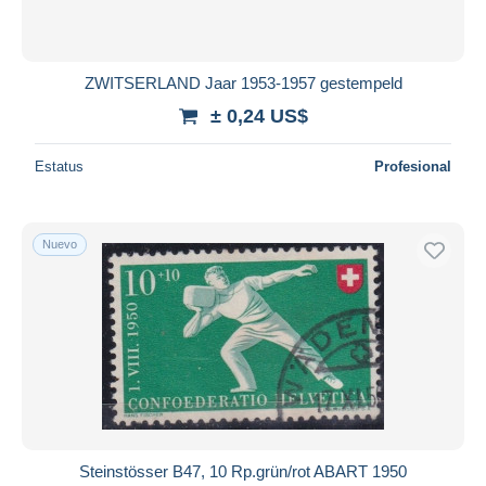
Todas las duraciones
Nuevo desde
Días
ZWITSERLAND Jaar 1953-1957 gestempeld
Cerrando dentro
± 0,24 US$
horas
de
Estatus
Profesional
Precio
De
a
US$
US$
Nuevo
Sólo con descuento
Envío gratis
Métodos de pago
PayPal
Transferencia bancaria
Visa
Mastercard
Bancontact
Steinstösser B47, 10 Rp.grün/rot ABART 1950