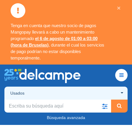
×
Tenga en cuenta que nuestro socio de pagos
Mangopay llevará a cabo un mantenimiento
programado
el 6 de agosto de 01:00 a 03:00
(hora de Bruselas)
, durante el cual los servicios
de pago podrían no estar disponibles
temporalmente.
Usados
Búsqueda avanzada