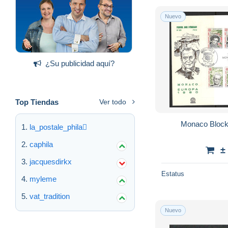
Nuevo
¿Su publicidad aquí?
Top Tiendas
Ver todo
Monaco Block
la_postale_phila
caphila
±
jacquesdirkx
Estatus
myleme
vat_tradition
Nuevo