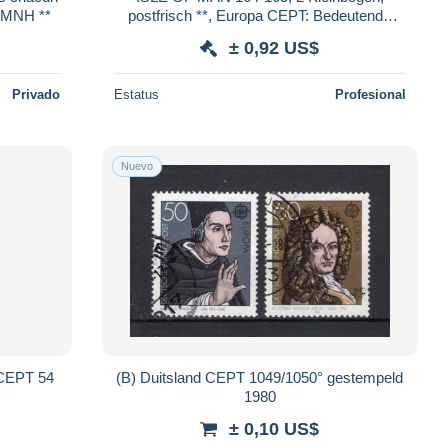
EUROPA CEPT 1980 N° 164/165 MNH **
postfrisch **, Europa CEPT: Bedeutende
Persönlichkeiten 1980
± 0,92 US$
Privado
Estatus
Profesional
Nuevo
 CEPT 54
(B) Duitsland CEPT 1049/1050° gestempeld
1980
± 0,10 US$