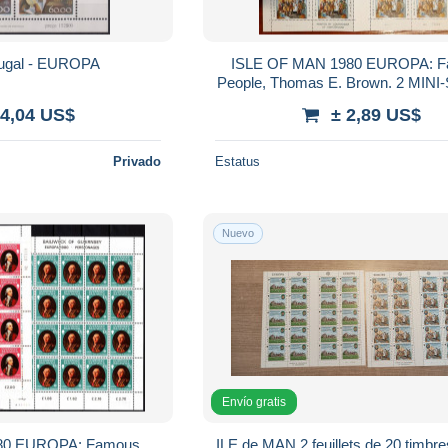
tugal - EUROPA
ISLE OF MAN 1980 EUROPA: 
People, Thomas E. Brown. 2 MIN
of 20v, MNH
 4,04 US$
± 2,89 US$
Privado
Estatus
Nuevo
Envío gratis
0 EUROPA: Famous
ILE de MAN 2 feuillets de 20 timbres chacun