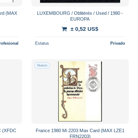
ard (MAX
LUXEMBOURG / Oblitérés / Used / 1980 -
EUROPA
± 0,52 US$
rofesional
Estatus
Privado
Nuevo
DC (XFDC
France 1980 Mi 2203 Max Card (MAX LZE1
FRN2203)