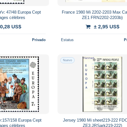
Yv: 47/48 Europa Cept
France 1980 Mi 2202-2203 Max C
ages célèbres
ZE1 FRN2202-2203b)
 0,28 US$
± 2,95 US$
Privado
Estatus
P
Nuevo
v:157/158 Europa Cept
Jersey 1980 Mi sheet219-222 F
ages célèbres
ZE3 JRSark219-222)