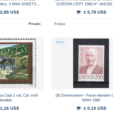
eaders. 2 MINI-SHEETS of
v, MNH
 2,89 US$
± 5,78 US$
Privado
Estatus
Nuevo
pa Cept 1 val. Cpl. mnh
(B) Denemarken - Faroe eilanden
lendido
MNH 1980
 1,16 US$
± 0,10 US$