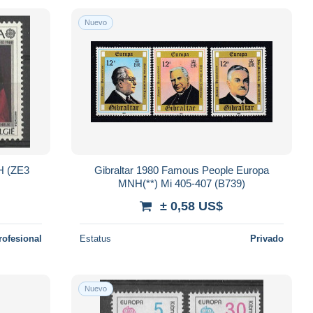
Nuevo
H (ZE3
Gibraltar 1980 Famous People Europa
MNH(**) Mi 405-407 (B739)
± 0,58 US$
rofesional
Estatus
Privado
Nuevo