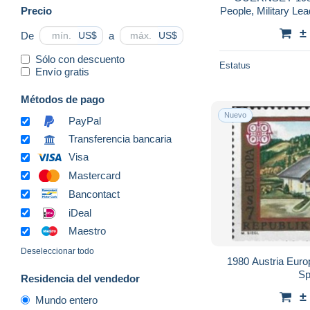
Precio
People, Military L
20
±
De
a
US$
US$
Sólo con descuento
Estatus
Envío gratis
Métodos de pago
Nuevo
PayPal
Transferencia bancaria
Visa
Mastercard
Bancontact
iDeal
Maestro
Deseleccionar todo
1980 Austria Euro
Sp
Residencia del vendedor
±
Mundo entero