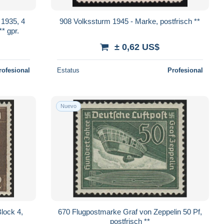
 1935, 4
908 Volkssturm 1945 - Marke, postfrisch **
* gpr.
± 0,62 US$
rofesional
Estatus
Profesional
Nuevo
lock 4,
670 Flugpostmarke Graf von Zeppelin 50 Pf,
postfrisch **