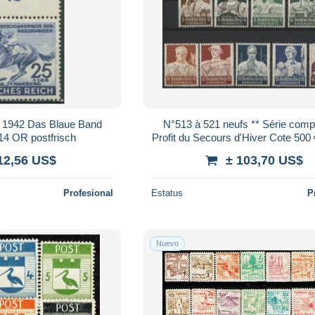
 1942 Das Blaue Band
N°513 à 521 neufs ** Série comp
14 OR postfrisch
Profit du Secours d'Hiver Cote 500 
Suite
12,56 US$
± 103,70 US$
Profesional
Estatus
P
Nuevo