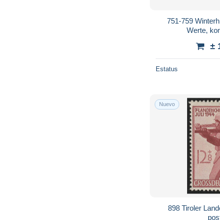
751-759 Winterh
Werte, kom
± 
Estatus
Nuevo
898 Tiroler Lan
post