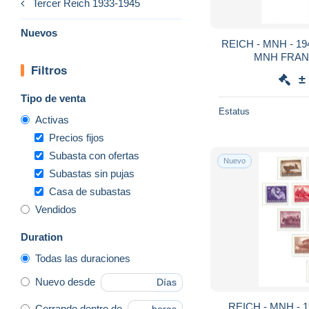
Tercer Reich 1933-1945
Nuevos
REICH - MNH - 1942 - COMPLET SET OF
MNH FRAN
Filtros
±
Tipo de venta
Estatus
Activas
Precios fijos
Subasta con ofertas
Nuevo
Subastas sin pujas
Casa de subastas
Vendidos
Duration
Todas las duraciones
Nuevo desde
Días
REICH - MNH - 1944 - COMPLET MNH
Cerrando dentro de