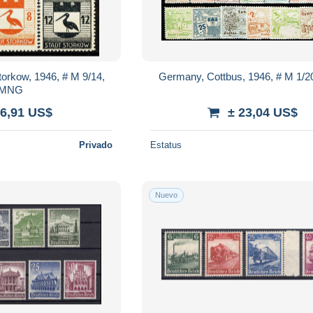
orkow, 1946, # M 9/14,
Germany, Cottbus, 1946, # M 1/
MNG
 6,91 US$
± 23,04 US$
Privado
Estatus
Nuevo