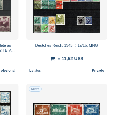
lète au
Deutches Reich, 1945, # 1a/1b, MNG
€ TB Voir
± 11,52 US$
rofesional
Estatus
Privado
Nuevo