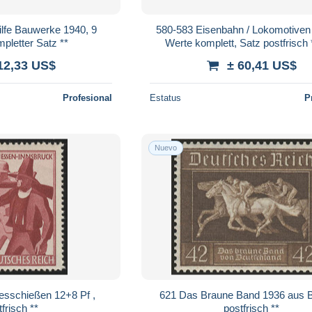
ilfe Bauwerke 1940, 9
580-583 Eisenbahn / Lokomotiven
pletter Satz **
Werte komplett, Satz postfrisch *
12,33 US$
± 60,41 US$
Profesional
Estatus
P
Nuevo
desschießen 12+8 Pf ,
621 Das Braune Band 1936 aus B
frisch **
postfrisch **