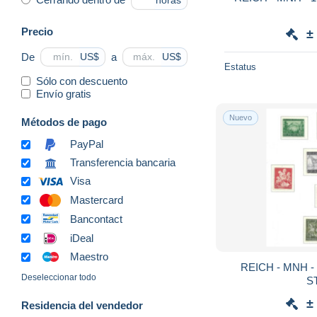
horas
Precio
±
De
a
US$
US$
Estatus
Sólo con descuento
Envío gratis
Nuevo
Métodos de pago
PayPal
Transferencia bancaria
Visa
Mastercard
Bancontact
iDeal
Maestro
REICH - MNH - 1943 - LOT OF MNH
Deseleccionar todo
S
±
Residencia del vendedor