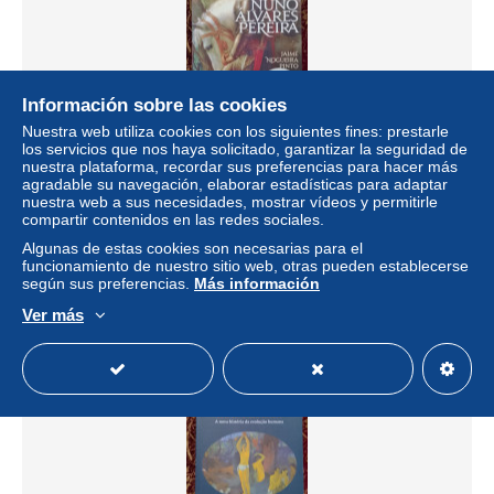
Información sobre las cookies
Nuestra web utiliza cookies con los siguientes fines: prestarle
Envío gratis
los servicios que nos haya solicitado, garantizar la seguridad de
nuestra plataforma, recordar sus preferencias para hacer más
Nuno Álvares Pereira - Jaime Nogueira Pinto
agradable su navegación, elaborar estadísticas para adaptar
nuestra web a sus necesidades, mostrar vídeos y permitirle
± 19,54 US$
compartir contenidos en las redes sociales.
Algunas de estas cookies son necesarias para el
Estatus
Privado
funcionamiento de nuestro sitio web, otras pueden establecerse
según sus preferencias.
Más información
Ver más
Nuevo