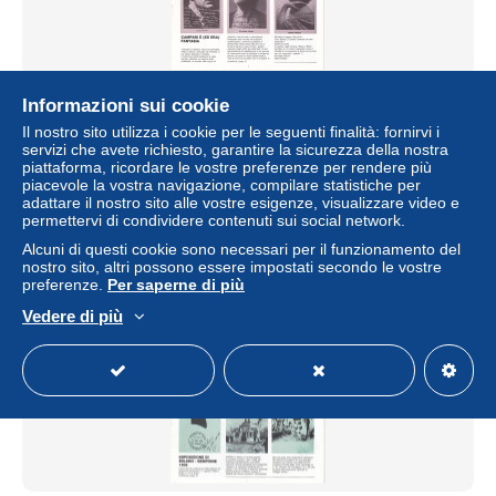
LA CARTOLINA N.38 - Rivista 1989 - Campari Boccasile
Informazioni sui cookie
Arti a Monza Napoli
Il nostro sito utilizza i cookie per le seguenti finalità: fornirvi i
± 4,61 USD
servizi che avete richiesto, garantire la sicurezza della nostra
piattaforma, ricordare le vostre preferenze per rendere più
piacevole la vostra navigazione, compilare statistiche per
Stato
Professionista
adattare il nostro sito alle vostre esigenze, visualizzare video e
permettervi di condividere contenuti sui social network.
Alcuni di questi cookie sono necessari per il funzionamento del
nostro sito, altri possono essere impostati secondo le vostre
Nuovo
preferenze.
Per saperne di più
Vedere di più