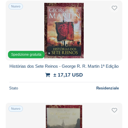
Teatro
69
Spedizione gratuita
Nuovo
Vita quotidiana
155
Metodi di pagamento
Altri & non classificati
6.275
PayPal
Bonifico bancario
Visa
Mastercard
Spedizione gratuita
Bancontact
iDeal
Histórias dos Sete Reinos - George R. R. Martin 1ª Edição
Maestro
± 17,17 USD
Deselezionare tutto
Stato
Residenziale
Residenza del venditore
Tutto il mondo
Nuovo