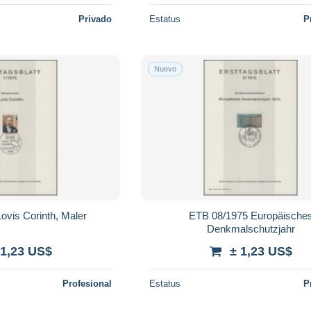
Privado
Estatus
P
Nuevo
ovis Corinth, Maler
ETB 08/1975 Europäische
Denkmalschutzjahr
 1,23 US$
± 1,23 US$
Profesional
Estatus
P