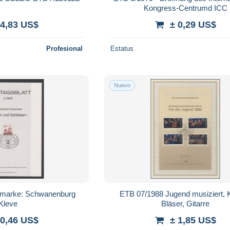
Kongress-Centrumd ICC
 4,83 US$
± 0,29 US$
Profesional
Estatus
Nuevo
eimarke: Schwanenburg
ETB 07/1988 Jugend musiziert, K
Kleve
Bläser, Gitarre
 0,46 US$
± 1,85 US$