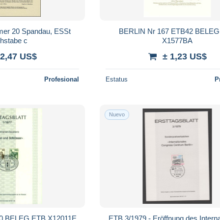
mer 20 Spandau, ESSt
BERLIN Nr 167 ETB42 BELEG
hstabe c
X1577BA
 2,47 US$
± 1,23 US$
Profesional
Estatus
P
Nuevo
60 BELEG ETB X12011E
ETB 3/1979 - Eröffnung des Intern