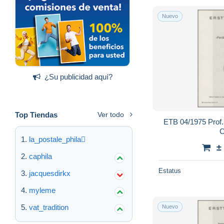
Nuevo
¿Su publicidad aquí?
Top Tiendas
Ver todo
ETB 04/1975 Prof.
C
la_postale_phila
±
caphila
Estatus
jacquesdirkx
myleme
vat_tradition
Nuevo