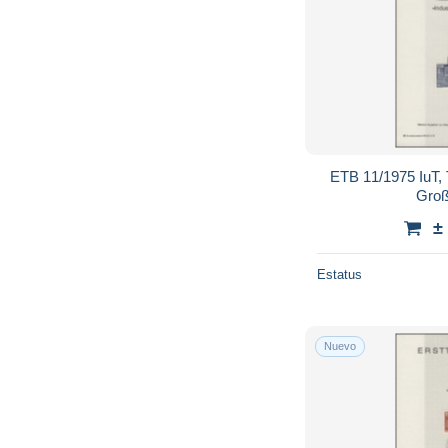
ETB 11/1975 IuT, 
Groß
±
Estatus
Nuevo