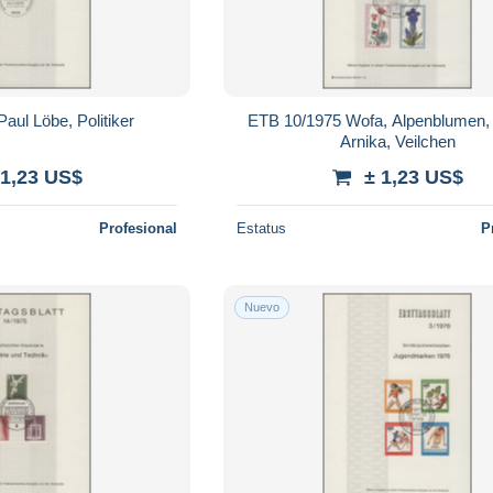
aul Löbe, Politiker
ETB 10/1975 Wofa, Alpenblumen, 
Arnika, Veilchen
 1,23 US$
± 1,23 US$
Profesional
Estatus
P
Nuevo