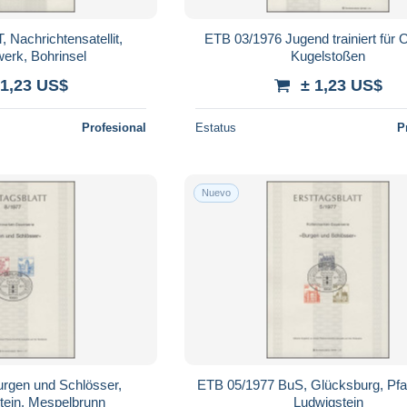
 Nachrichtensatellit,
ETB 03/1976 Jugend trainiert für 
werk, Bohrinsel
Kugelstoßen
 1,23 US$
± 1,23 US$
Profesional
Estatus
P
Nuevo
rgen und Schlösser,
ETB 05/1977 BuS, Glücksburg, Pfa
ein, Mespelbrunn
Ludwigstein