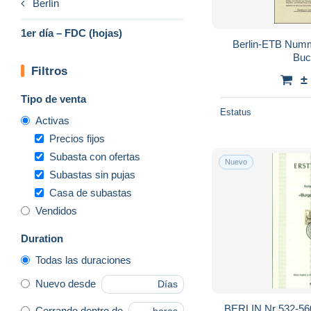
Berlín
1er día – FDC (hojas)
Berlin-ETB Num
Buc
Filtros
±
Tipo de venta
Estatus
Activas
Precios fijos
Subasta con ofertas
Nuevo
Subastas sin pujas
Casa de subastas
Vendidos
Duration
Todas las duraciones
Nuevo desde
Días
BERLIN Nr 532-5
Cerrando dentro de