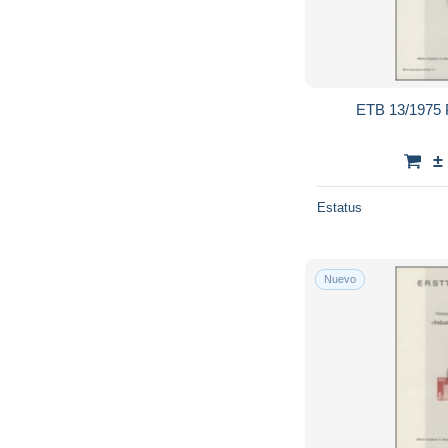
ETB 13/1975 P
±
Estatus
Nuevo