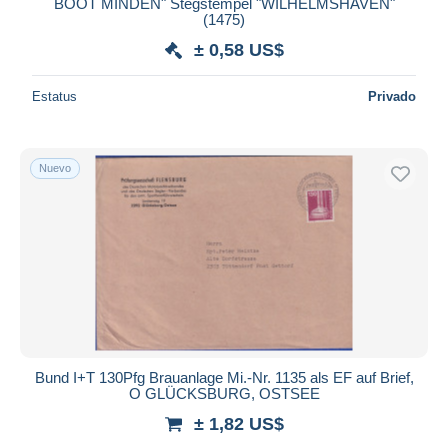
BOOT MINDEN" Stegstempel "WILHELMSHAVEN"
(1475)
± 0,58 US$
Estatus
Privado
Nuevo
Bund I+T 130Pfg Brauanlage Mi.-Nr. 1135 als EF auf Brief,
O GLÜCKSBURG, OSTSEE
± 1,82 US$