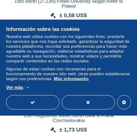
1985 Berlin (27.2.85) Freien University slogan meter to
Poland
± 0,58 US$
Información sobre las cookies
Estatus
Privado
Nuestra web utiliza cookies con los siguientes fines: prestarle
los servicios que nos haya solicitado, garantizar la seguridad de
nuestra plataforma, recordar sus preferencias para hacer más
agradable su navegación, elaborar estadísticas para adaptar
Nuevo
nuestra web a sus necesidades, mostrar vídeos y permitirle
compartir contenidos en las redes sociales.
Algunas de estas cookies son necesarias para el
funcionamiento de nuestro sitio web, otras pueden establecerse
según sus preferencias.
Más información
Ver más
1987 Registered, Meter, Berlin Bank to Praha
Czechoslovakia
± 1,73 US$