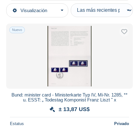
Tipo de venta
Visualización
Categorías principales
Activas
Sellos
Precios fijos
Europa
Nuevo
Subasta con ofertas
Alemania
Subastas sin pujas
República Federal
Casa de subastas
1980-1989
Vendidos
Cartas & documentos
Duration
Todas las duraciones
Nuevo desde
Días
Bund: minister card - Ministerkarte Typ IV, Mi-Nr. 1285, **
u. ESST: „ Todestag Komponist Franz Liszt " x
Cerrando dentro
horas
de
± 13,87 US$
Precio
Estatus
Privado
De
a
US$
US$