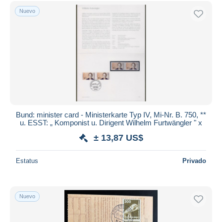
Sólo con descuento
Nuevo
Envío gratis
Métodos de pago
PayPal
Transferencia bancaria
Visa
Mastercard
Bancontact
iDeal
Bund: minister card - Ministerkarte Typ IV, Mi-Nr. B. 750, **
u. ESST: „ Komponist u. Dirigent Wilhelm Furtwängler " x
Maestro
± 13,87 US$
Deseleccionar todo
Estatus
Privado
Residencia del vendedor
Mundo entero
Nuevo