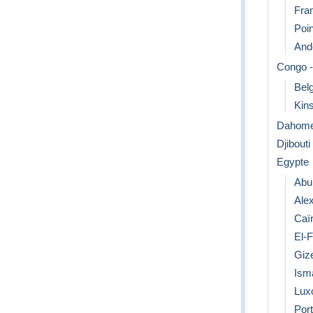
Fra
Poin
Ande
Congo -
Bel
Kins
Dahom
Djibouti
Egypte
Abu
Ale
Caï
El-
Giz
Isma
Lux
Port