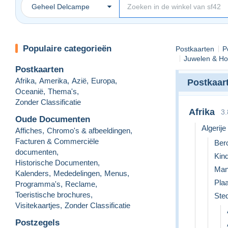
Geheel Delcampe
Populaire categorieën
Postkaarten
P
Juwelen & Ho
Postkaarten
Afrika
,
Amerika
,
Azië
,
Europa
,
Postkaar
Oceanië
,
Thema's
,
Zonder Classificatie
Afrika
3
Oude Documenten
Algerije
Affiches
,
Chromo's & afbeeldingen
,
Facturen & Commerciële
Ber
documenten
,
Kin
Historische Documenten
,
Man
Kalenders
,
Mededelingen
,
Menus
,
Pla
Programma's
,
Reclame
,
Toeristische brochures
,
Ste
Visitekaartjes
,
Zonder Classificatie
Postzegels