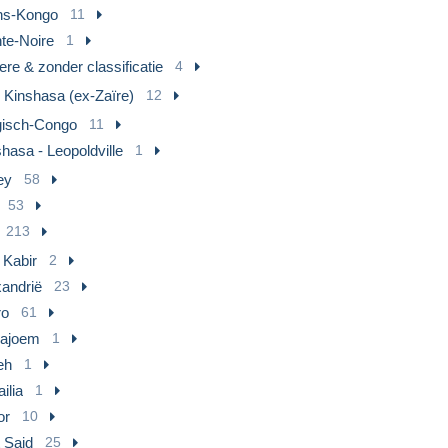
ns-Kongo
11
te-Noire
1
re & zonder classificatie
4
 Kinshasa (ex-Zaïre)
12
gisch-Congo
11
hasa - Leopoldville
1
ey
58
53
213
 Kabir
2
xandrië
23
ro
61
Fajoem
1
eh
1
ilia
1
or
10
 Said
25