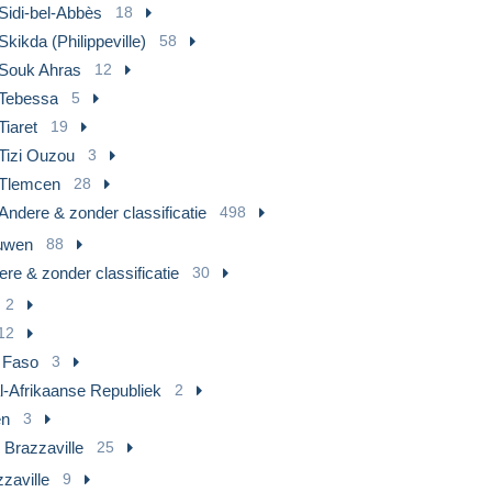
Sidi-bel-Abbès
18
Skikda (Philippeville)
58
Souk Ahras
12
Tebessa
5
Tiaret
19
Tizi Ouzou
3
Tlemcen
28
Andere & zonder classificatie
498
uwen
88
re & zonder classificatie
30
2
12
 Faso
3
l-Afrikaanse Republiek
2
en
3
 Brazzaville
25
zaville
9