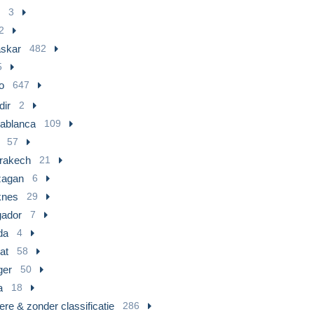
3
2
skar
482
5
o
647
dir
2
ablanca
109
57
rakech
21
agan
6
nes
29
ador
7
da
4
at
58
ger
50
a
18
re & zonder classificatie
286