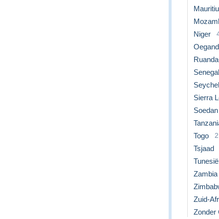
Mauriti
Mozamb
Niger
Oegand
Ruanda
Senega
Seychel
Sierra 
Soedan
Tanzani
Togo
2
Tsjaad
Tunesië
Zambia
Zimbab
Zuid-Afr
Zonder C