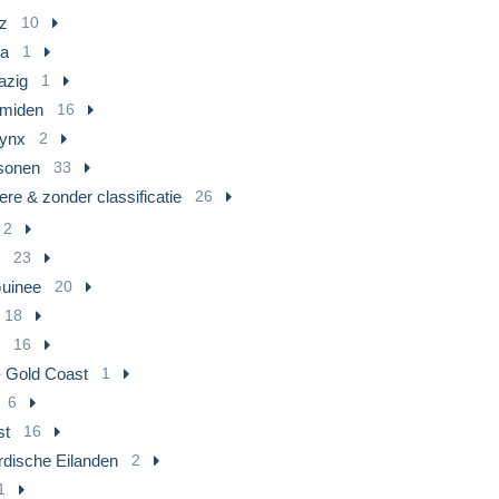
z
10
ta
1
azig
1
amiden
16
ynx
2
sonen
33
re & zonder classificatie
26
2
23
uinee
20
18
16
 Gold Coast
1
6
st
16
dische Eilanden
2
1