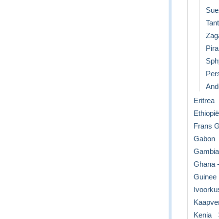
Sue
Tan
Zag
Pir
Sph
Per
Ande
Eritrea
Ethiopië
Frans G
Gabon
Gambia
Ghana -
Guinee
Ivoorku
Kaapver
Kenia