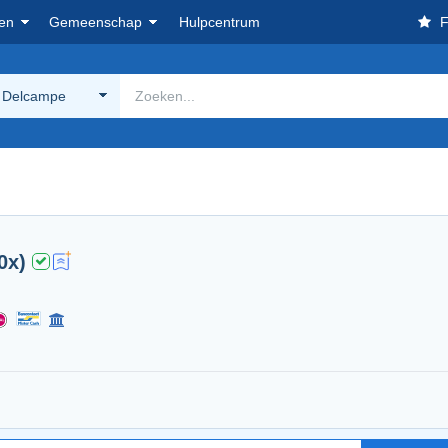
en
Gemeenschap
Hulpcentrum
F
 Delcampe
0x)