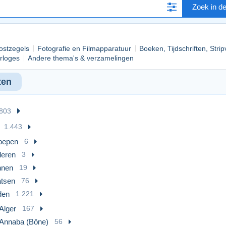
Zoek in d
ostzegels
Fotografie en Filmapparatuur
Boeken, Tijdschriften, Stri
rloges
Andere thema's & verzamelingen
ten
.803
1.443
oepen
6
deren
3
nen
19
atsen
76
den
1.221
Alger
167
Annaba (Bône)
56