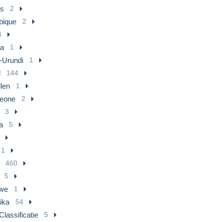
us
2
ique
2
4
a
1
-Urundi
1
l
144
len
1
Leone
2
3
a
5
1
460
5
we
1
ika
54
lassificatie
5