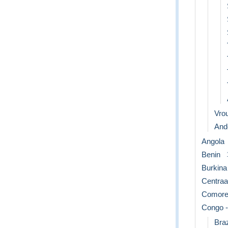
Vro
Ande
Angola
Benin
Burkina
Centraa
Comor
Congo -
Braz