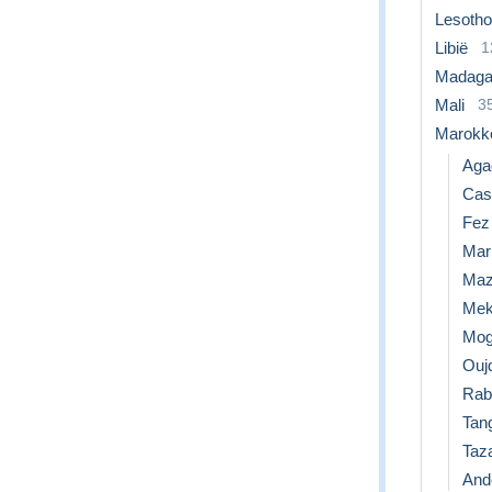
Lesotho
Libië
1
Madaga
Mali
3
Marokk
Aga
Cas
Fez
Mar
Maz
Mek
Mog
Ouj
Rab
Tan
Taz
Ande