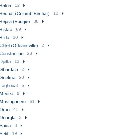
Batna
12
Bechar (Colomb Béchar)
10
Bejaia (Bougie)
30
Biskra
69
Blida
30
Chlef (Orléansville)
2
Constantine
28
Djelfa
13
Ghardaia
2
Guelma
20
Laghouat
5
Medea
9
Mostaganem
61
Oran
41
Ouargla
3
Saida
3
Setif
19