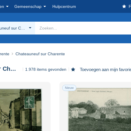
en
Gemeenschap
Hulpcentrum
F
uneuf sur Charente
rente
Chateauneuf sur Charente
Chateauneuf sur Charente
1.978 items gevonden
Toevoegen aan mijn favori
Nieuw