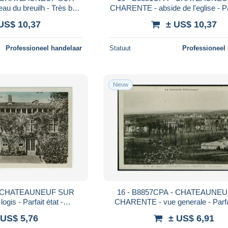
u du breuilh - Très bon
CHARENTE - abside de l'eglise - Par
- CHARENTE
- CHARENTE
US$ 10,37
± US$ 10,37
Professioneel handelaar
Statuut
Professioneel
Nieuw
 - CHATEAUNEUF SUR
16 - B8857CPA - CHATEAUNE
is - Parfait état -
CHARENTE - vue generale - Parfai
ARENTE
CHARENTE
 US$ 5,76
± US$ 6,91