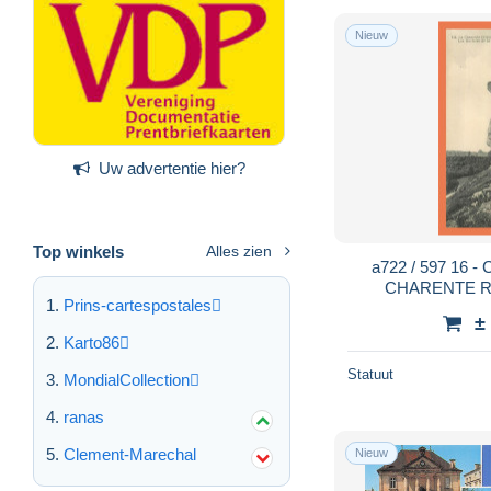
Nieuw
Uw advertentie hier?
Top winkels
Alles zien
a722 / 597 16
CHARENTE Roc
Prins-cartespostales
prehistoriq
±
Karto86
Statuut
MondialCollection
ranas
Clement-Marechal
Nieuw