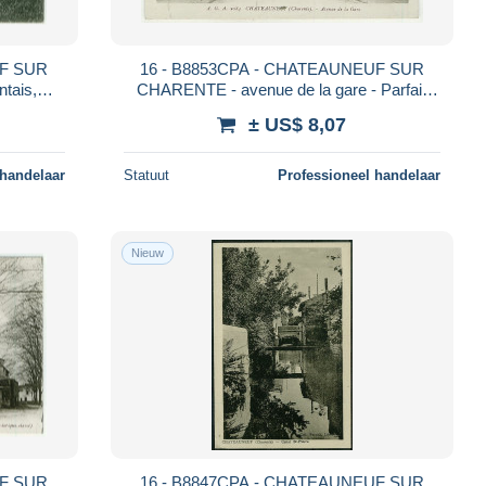
UF SUR
16 - B8853CPA - CHATEAUNEUF SUR
tais,
CHARENTE - avenue de la gare - Parfait
RENTE
état - CHARENTE
± US$ 8,07
 handelaar
Statuut
Professioneel handelaar
Nieuw
UF SUR
16 - B8847CPA - CHATEAUNEUF SUR