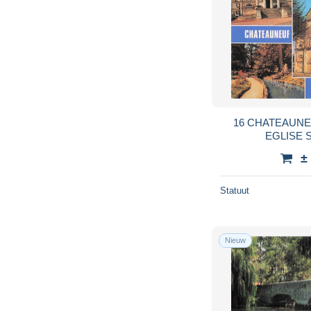
16 CHATEAUN
EGLISE 
±
Statuut
Nieuw