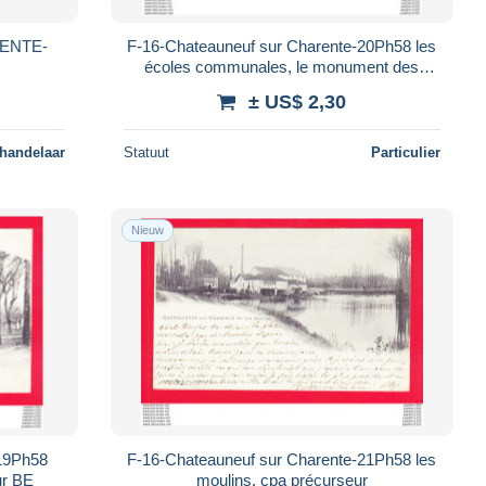
ENTE-
F-16-Chateauneuf sur Charente-20Ph58 les
écoles communales, le monument des
morts, cpa précurseur BE
± US$ 2,30
 handelaar
Statuut
Particulier
Nieuw
-19Ph58
F-16-Chateauneuf sur Charente-21Ph58 les
ur BE
moulins, cpa précurseur