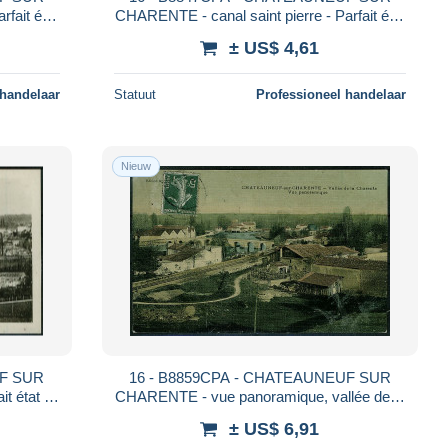
fait état
CHARENTE - canal saint pierre - Parfait état
- CHARENTE
± US$ 4,61
 handelaar
Statuut
Professioneel handelaar
Nieuw
UF SUR
16 - B8859CPA - CHATEAUNEUF SUR
t état -
CHARENTE - vue panoramique, vallée de la
charente - Très bon état - CHARENTE
± US$ 6,91