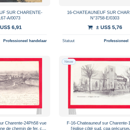
UF SUR CHARENTE-
16-CHATEAUNEUF SUR CHAR
67-A/0073
N°3758-E/0303
 US$ 6,91
± US$ 5,76
Professioneel handelaar
Statuut
Professioneel
Nieuw
r Charente-24Ph58 vue
F-16-Chateauneuf sur Charente
igne de chemin de fer, cpa
l'église côté sud, cpa précurse