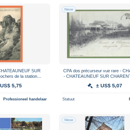
Nieuw
 - CHATEAUNEUF SUR
CPA dos précurseur vue rare - 
hers de la station
- CHATEAUNEUF SUR CHARENT
ue de Haute Roche
 US$ 5,75
± US$ 5,07
Professioneel handelaar
Statuut
Nieuw