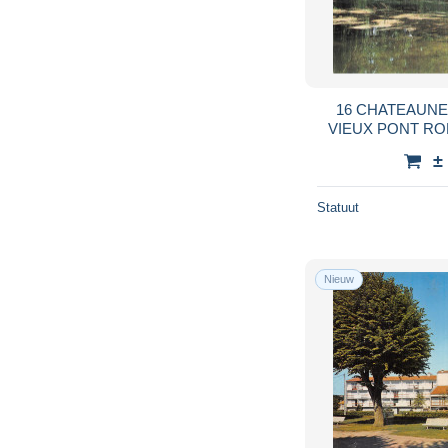
16 CHATEAUN
VIEUX PONT RO
ET 
±
Statuut
Nieuw