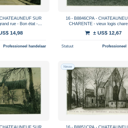
 - CHATEAUNEUF SUR
16 - B8846CPA - CHATEAUNE
nd rue - Bon état -
CHARENTE - vieux logis charen
ARENTE
l'hospice - Parfait état - CHA
US$ 14,98
± US$ 12,67
Professioneel handelaar
Statuut
Professioneel
Nieuw
 - CHATEAUNEUF SUR
16 - B8851CPA - CHATEAUNE