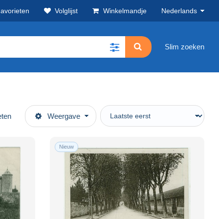
avorieten
Volglijst
Winkelmandje
Nederlands
Slim zoeken
eten
Weergave
Nieuw