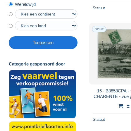
Wereldwijd
Statuut
Nieuw
Toepassen
Categorie gesponsord door
16 - B8858CPA
CHARENTE - vue gen
CH
±
Statuut