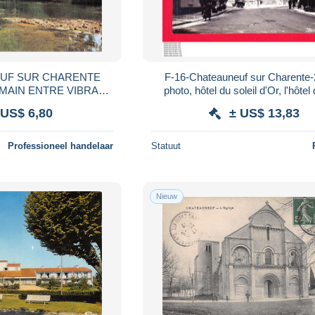
EUF SUR CHARENTE
F-16-Chateauneuf sur Charente
MAIN ENTRE VIBRAC
photo, hôtel du soleil d'Or, l'hôtel 
ANGEAC C
 US$ 6,80
± US$ 13,83
Professioneel handelaar
Statuut
Nieuw