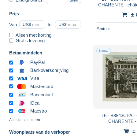
uren
CHARENTE - châtea
état 
Prijs
± 
Van
US$
tot
US$
Statuut
Alleen met korting
Gratis levering
Nieuw
Betaalmiddelen
PayPal
Bankoverschrijving
Visa
Mastercard
Bancontact
iDeal
Maestro
16 - B8843CPA
Alles deselecteren
CHARENTE - log
CH
±
Woonplaats van de verkoper