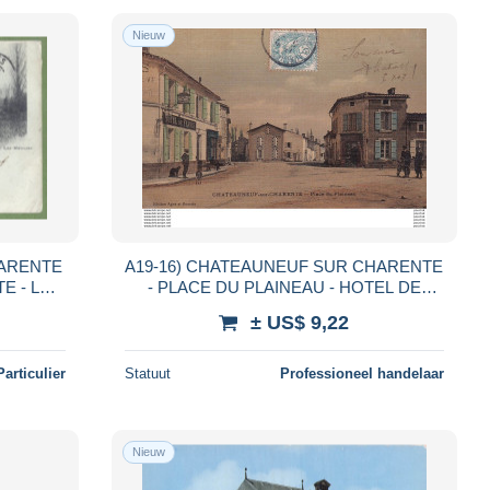
Nieuw
CHARENTE
A19-16) CHATEAUNEUF SUR CHARENTE
E - LES
- PLACE DU PLAINEAU - HOTEL DE
MOULINS - édition CH. Collas & Cie /
FRANCE - HABITANTS - EN 1907
± US$ 9,22
Particulier
Statuut
Professioneel handelaar
Nieuw