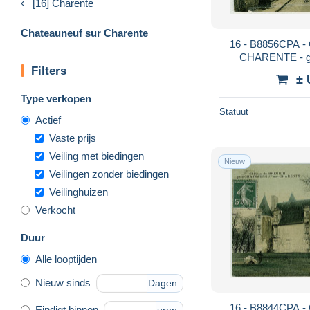
[16] Charente
Chateauneuf sur Charente
16 - B8856CPA
CHARENTE - gra
Filters
CH
± 
Type verkopen
Statuut
Actief
Vaste prijs
Veiling met biedingen
Nieuw
Veilingen zonder biedingen
Veilinghuizen
Verkocht
Duur
Alle looptijden
Nieuw sinds
Dagen
16 - B8844CPA
Eindigt binnen