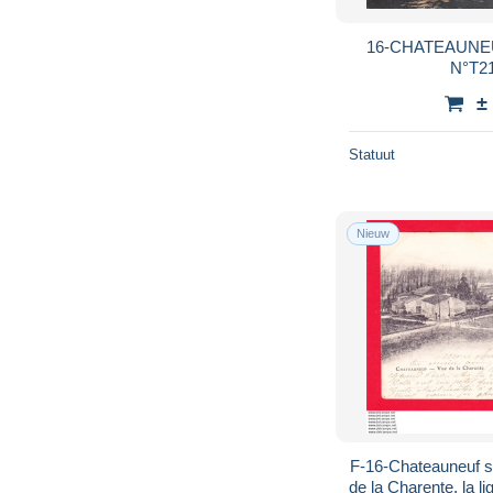
16-CHATEAUNE
N°T21
±
Statuut
Nieuw
F-16-Chateauneuf su
de la Charente, la l