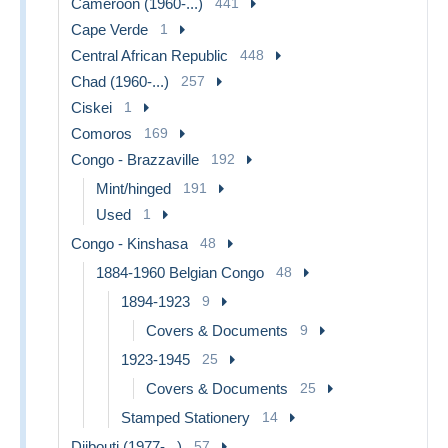
Cameroon (1960-...)
441
Cape Verde
1
Central African Republic
448
Chad (1960-...)
257
Ciskei
1
Comoros
169
Congo - Brazzaville
192
Mint/hinged
191
Used
1
Congo - Kinshasa
48
1884-1960 Belgian Congo
48
1894-1923
9
Covers & Documents
9
1923-1945
25
Covers & Documents
25
Stamped Stationery
14
Djibouti (1977-...)
57