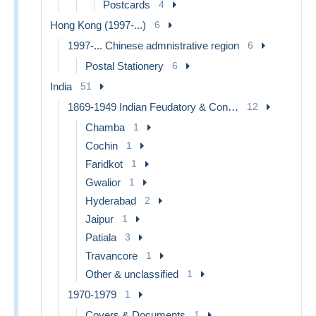
Postcards
4
Hong Kong (1997-...)
6
1997-... Chinese admnistrative region
6
Postal Stationery
6
India
51
1869-1949 Indian Feudatory & Convention States
12
Chamba
1
Cochin
1
Faridkot
1
Gwalior
1
Hyderabad
2
Jaipur
1
Patiala
3
Travancore
1
Other & unclassified
1
1970-1979
1
Covers & Documents
1