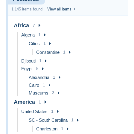
100g
1,145 items found
View all items
100 -
5,25 €
5,75 €
9,75 €
250g
250 -
Africa
7
7,50 €
7,95 €
11,50 €
500g
Algeria
1
500g -
9,50 €
9,80 €
13,00 €
1kg
Cities
1
2026 - Shipping charges Europe
Constantine
1
Weigh
Djibouti
Ordinary
1
Tracked
Registered
t
letter
letter
Egypt
5
0 - 20g
2.25 €
5.05 €
14.99 €
Alexandria
1
20 -
Cairo
1
4.85 €
7.65 €
14.99 €
50g
Museums
3
50 -
4.85 €
7.65 €
14.99 €
America
1
100g
United States
1
100 -
11.65 €
14.99 €
14.99 €
250g
SC - South Carolina
1
250 -
16.60 €
14.99 €
14.99 €
Charleston
1
500g