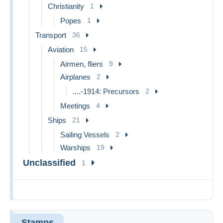
Christianity
1
Popes
1
Transport
36
Aviation
15
Airmen, fliers
9
Airplanes
2
....-1914: Precursors
2
Meetings
4
Ships
21
Sailing Vessels
2
Warships
19
Unclassified
1
Stamps