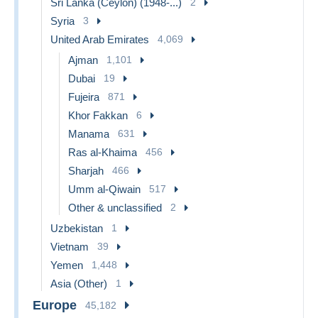
Sri Lanka (Ceylon) (1948-...)
2
Syria
3
United Arab Emirates
4,069
Ajman
1,101
Dubai
19
Fujeira
871
Khor Fakkan
6
Manama
631
Ras al-Khaima
456
Sharjah
466
Umm al-Qiwain
517
Other & unclassified
2
Uzbekistan
1
Vietnam
39
Yemen
1,448
Asia (Other)
1
Europe
45,182