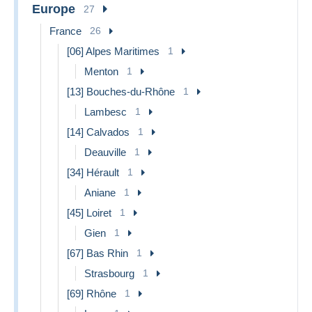
Europe
27
500g -
31.70 €
34.50 €
19.39 €
1kg
France
26
world ASIA
[06] Alpes Maritimes
1
China / USA / Canada / Brazil
Menton
1
Important:
registered letters are currently no longer
[13] Bouches-du-Rhône
1
available for these destinations since April 1st, 2026.
Lambesc
1
Weigh
Ordinary
Tracked
Parcel
t
letter
letter
[14] Calvados
1
5.05 € no
Deauville
1
0 - 20g
2.25 €
35.19 €
usa
[34] Hérault
1
20 -
7.65 € no
4.85 €
35.19 €
Aniane
1
50g
usa
[45] Loiret
1
51 -
7.65 € no
4.85 €
35.19 €
500g
usa
Gien
1
501g -
[67] Bas Rhin
1
-
-
39.19 €
1kg
Strasbourg
1
1kg -
-
-
53.99 €
[69] Rhône
1
2kg