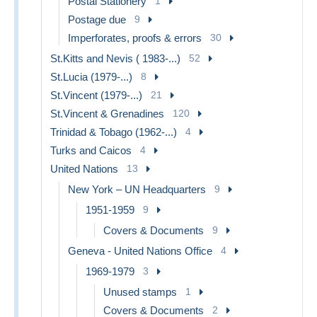
Postal Stationery
1
Postage due
9
Imperforates, proofs & errors
30
St.Kitts and Nevis ( 1983-...)
52
St.Lucia (1979-...)
8
St.Vincent (1979-...)
21
St.Vincent & Grenadines
120
Trinidad & Tobago (1962-...)
4
Turks and Caicos
4
United Nations
13
New York – UN Headquarters
9
1951-1959
9
Covers & Documents
9
Geneva - United Nations Office
4
1969-1979
3
Unused stamps
1
Covers & Documents
2