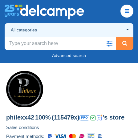
All categories
Advanced search
philexx42
100%
(115479x)
's store
PRO
Sales conditions
Payment methods: