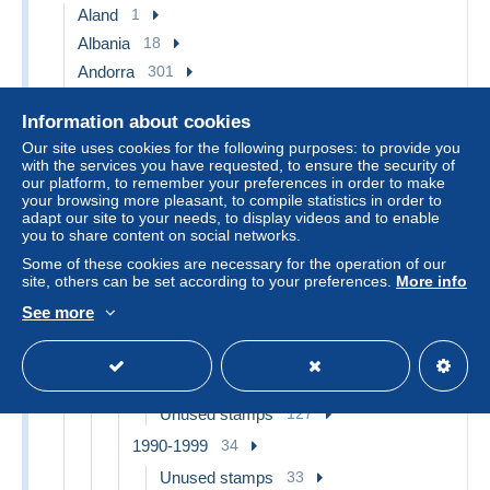
Aland
1
Albania
18
Andorra
301
French Andorra
295
Information about cookies
1931-1939
4
Our site uses cookies for the following purposes: to provide you
with the services you have requested, to ensure the security of
Unused stamps
4
our platform, to remember your preferences in order to make
1940-1959
29
your browsing more pleasant, to compile statistics in order to
adapt our site to your needs, to display videos and to enable
Unused stamps
26
you to share content on social networks.
Covers & Documents
3
Some of these cookies are necessary for the operation of our
site, others can be set according to your preferences.
More info
1960-1979
43
See more
Unused stamps
41
Covers & Documents
2
1980-1989
127
Unused stamps
127
1990-1999
34
Unused stamps
33