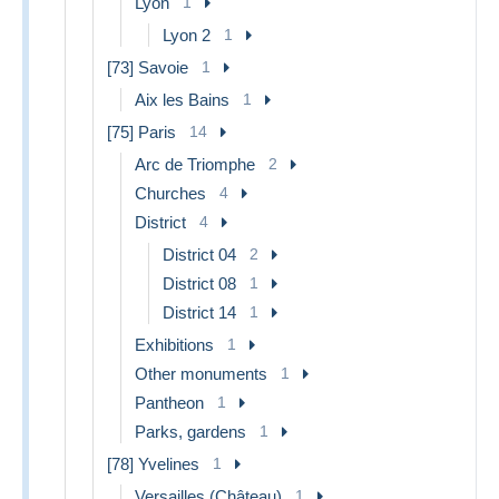
Lyon
1
2kg -
-
-
78.69 €
5kg
Lyon 2
1
Adresse :
[73] Savoie
1
PHILEXX
7 RUE DE LA RÉPUBLIQUE
Aix les Bains
1
42000 SAINT-ÉTIENNE
[75] Paris
14
FRANCE
Arc de Triomphe
2
Crédit :
pour mes acheteurs connus, un échelonnement
des paiements est envisageable en 4 fois ou plus, à partir
Churches
4
de 200 euros d'achats.
District
4
Ne laissez pas passer les lots qui vous intéressent :
contactez-moi.
District 04
2
```
District 08
1
District 14
1
Exhibitions
1
Other monuments
1
Pantheon
1
Parks, gardens
1
[78] Yvelines
1
Versailles (Château)
1