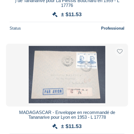
) de Tananarive pour La Plessis Bouchard en 1959 - L
17776
± $11.53
Status
Professional
MADAGASCAR - Enveloppe en recommandé de
Tananarive pour Lyon en 1953 - L 17778
± $11.53