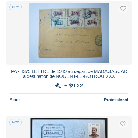
Free shipping
New
Payment methods
PayPal
Bank transfer
Visa
MasterCard
Bancontact
iDeal
PA - 4379 LETTRE de 1949 au départ de MADAGASCAR
à destination de NOGENT-LE-ROTROU XXX
Maestro
± $9.22
Deselect all
Seller's residence
Status
Professional
Entire world
New