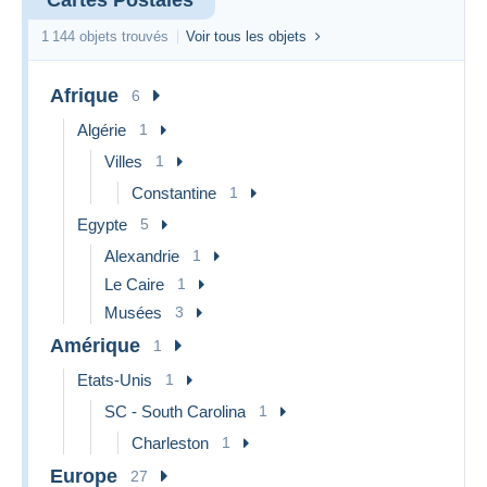
50 -
3,10 €
3,60 €
8,00 €
100g
1 144 objets trouvés
Voir tous les objets
100 -
5,25 €
5,75 €
9,75 €
250g
Afrique
6
250 -
7,50 €
7,95 €
11,50 €
Algérie
1
500g
Villes
1
500g -
9,50 €
9,80 €
13,00 €
1kg
Constantine
1
2026 - Shipping charges Europe
Egypte
5
Weigh
Ordinary
Tracked
Registered
Alexandrie
1
t
letter
letter
Le Caire
1
0 - 20g
2.25 €
5.05 €
14.99 €
Musées
3
20 -
4.85 €
7.65 €
14.99 €
Amérique
1
50g
50 -
Etats-Unis
1
4.85 €
7.65 €
14.99 €
100g
SC - South Carolina
1
100 -
11.65 €
14.99 €
14.99 €
Charleston
1
250g
Europe
27
250 -