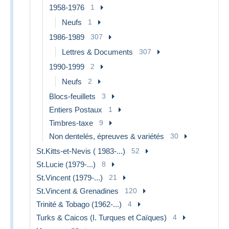
1958-1976
1
Neufs
1
1986-1989
307
Lettres & Documents
307
1990-1999
2
Neufs
2
Blocs-feuillets
3
Entiers Postaux
1
Timbres-taxe
9
Non dentelés, épreuves & variétés
30
St.Kitts-et-Nevis ( 1983-...)
52
St.Lucie (1979-...)
8
St.Vincent (1979-...)
21
St.Vincent & Grenadines
120
Trinité & Tobago (1962-...)
4
Turks & Caicos (I. Turques et Caïques)
4