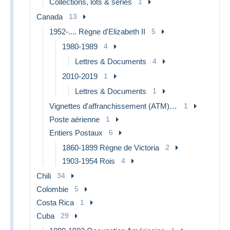
Collections, lots & séries
1
Canada
13
1952-.... Règne d'Elizabeth II
5
1980-1989
4
Lettres & Documents
4
2010-2019
1
Lettres & Documents
1
Vignettes d'affranchissement (ATM) - Stic'n'Tic
1
Poste aérienne
1
Entiers Postaux
6
1860-1899 Règne de Victoria
2
1903-1954 Rois
4
Chili
34
Colombie
5
Costa Rica
1
Cuba
29