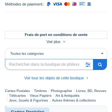
Méthodes de paiement :
Frais de port en conditions de vente
Voir plus
Mail :
philexx42@gmail.com
Offres inférieures / groupées :
à partir de 30 euros
d'achats
Toutes les catégories
Frais de port :
regroupez vos achats, vous ne payez
bien sûr le port qu'une seule fois.
France :
port offert à partir de 200 euros en recommandé
R3, hors offres groupées.
2026 - Frais de port pour la France
Voir tous les objets de cette boutique
Suivi /
Recommand
Poids
Ordinaire
Max
é R2
Cartes Postales
Timbres
Photographie
Livres, BD, Revues
0 - 20g
1,80 €
2,10 €
7,00 €
Télécartes
Vieux Papiers
Art & Antiquités
Jeux, Jouets & Figurines
Autres thèmes & collections
20 -
3,10 €
3,60 €
7,00 €
50g
Cartes Postales