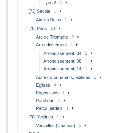
Lyon 2
1
2kg -
-
-
78.69 €
[73] Savoie
1
5kg
Aix les Bains
1
Adresse :
PHILEXX
[75] Paris
14
7 RUE DE LA RÉPUBLIQUE
Arc de Triomphe
2
42000 SAINT-ÉTIENNE
FRANCE
Arrondissement
4
Crédit :
pour mes acheteurs connus, un échelonnement
Arrondissement: 04
2
des paiements est envisageable en 4 fois ou plus, à partir
Arrondissement: 08
1
de 200 euros d'achats.
Ne laissez pas passer les lots qui vous intéressent :
Arrondissement: 14
1
contactez-moi.
Autres monuments, édifices
1
```
Eglises
4
Expositions
1
Panthéon
1
Parcs, jardins
1
[78] Yvelines
1
Versailles (Château)
1