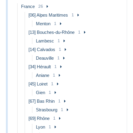
16.60 €
14.99 €
14.99 €
500g
France
26
500g -
[06] Alpes Maritimes
31.70 €
34.50 €
1
19.39 €
1kg
Menton
1
world ASIA
[13] Bouches-du-Rhône
1
China / USA / Canada / Brazil
Lambesc
1
Important:
registered letters are currently no longer
available for these destinations since April 1st, 2026.
[14] Calvados
1
Weigh
Ordinary
Tracked
Deauville
1
Parcel
t
letter
letter
[34] Hérault
1
5.05 € no
0 - 20g
2.25 €
35.19 €
Aniane
1
usa
[45] Loiret
1
20 -
7.65 € no
4.85 €
35.19 €
50g
usa
Gien
1
51 -
7.65 € no
[67] Bas Rhin
1
4.85 €
35.19 €
500g
usa
Strasbourg
1
501g -
-
-
39.19 €
1kg
[69] Rhône
1
1kg -
Lyon
1
-
-
53.99 €
2kg