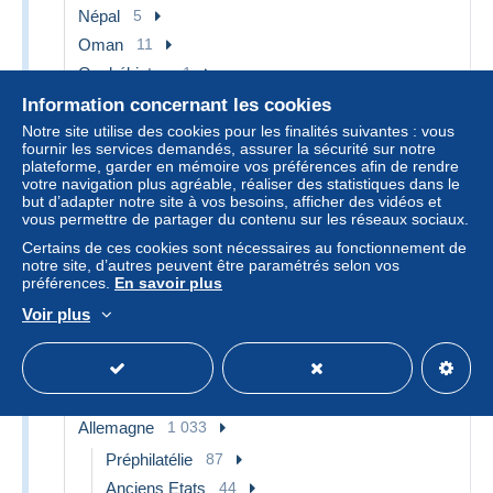
Népal
5
Oman
11
Ouzbékistan
1
Pakistan
4
Information concernant les cookies
Philippines
7
Notre site utilise des cookies pour les finalités suivantes : vous
fournir les services demandés, assurer la sécurité sur notre
Singapour (1959-...)
24
plateforme, garder en mémoire vos préférences afin de rendre
votre navigation plus agréable, réaliser des statistiques dans le
Sri Lanka (Ceylan) (1948-...)
2
but d’adapter notre site à vos besoins, afficher des vidéos et
Syrie
3
vous permettre de partager du contenu sur les réseaux sociaux.
Viêt-Nam
39
Certains de ces cookies sont nécessaires au fonctionnement de
notre site, d’autres peuvent être paramétrés selon vos
Yémen
1 444
préférences.
En savoir plus
Autres - Asie
1
Voir plus
Europe
45 036
Aland
1
Albanie
18
Allemagne
1 033
Préphilatélie
87
Anciens Etats
44