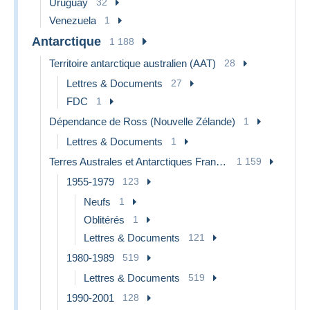
Uruguay
32
Venezuela
1
Antarctique
1 188
Territoire antarctique australien (AAT)
28
Lettres & Documents
27
FDC
1
Dépendance de Ross (Nouvelle Zélande)
1
Lettres & Documents
1
Terres Australes et Antarctiques Françaises (TAAF)
1 159
1955-1979
123
Neufs
1
Oblitérés
1
Lettres & Documents
121
1980-1989
519
Lettres & Documents
519
1990-2001
128