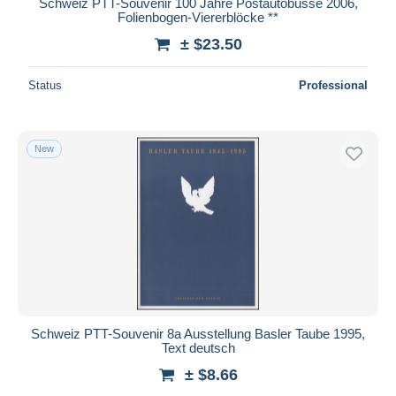
Schweiz PTT-Souvenir 100 Jahre Postautobusse 2006,
Folienbogen-Viererblöcke **
± $23.50
Status
Professional
New
Schweiz PTT-Souvenir 8a Ausstellung Basler Taube 1995,
Text deutsch
± $8.66