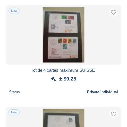
Free shipping
New
Payment methods
PayPal
Bank transfer
Visa
MasterCard
Bancontact
iDeal
lot de 4 cartes maximum SUISSE
Maestro
± $9.25
Deselect all
Seller's residence
Status
Private individual
Entire world
New