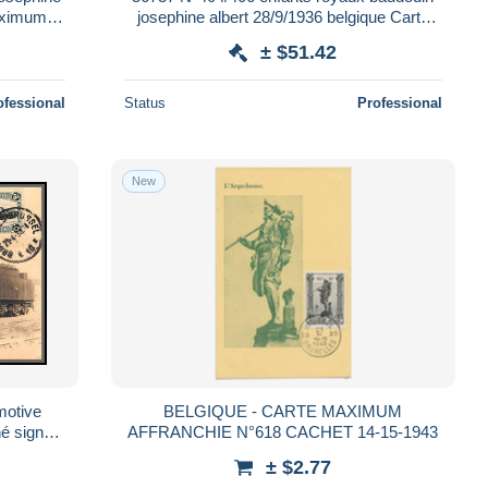
maximum
josephine albert 28/9/1936 belgique Carte
aux
maximum (card) édition stevens
± $51.42
ofessional
Status
Professional
New
motive
BELGIQUE - CARTE MAXIMUM
né signed
AFFRANCHIE N°618 CACHET 14-15-1943
d)
± $2.77