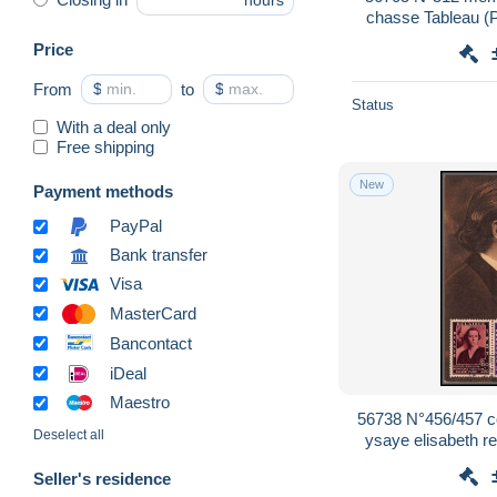
hours
chasse Tableau (P
maximum (card
Price
From
$
to
$
Status
With a deal only
Free shipping
New
Payment methods
PayPal
Bank transfer
Visa
MasterCard
Bancontact
iDeal
Maestro
56738 N°456/457 
Deselect all
ysaye elisabeth 
belgique Carte m
Seller's residence