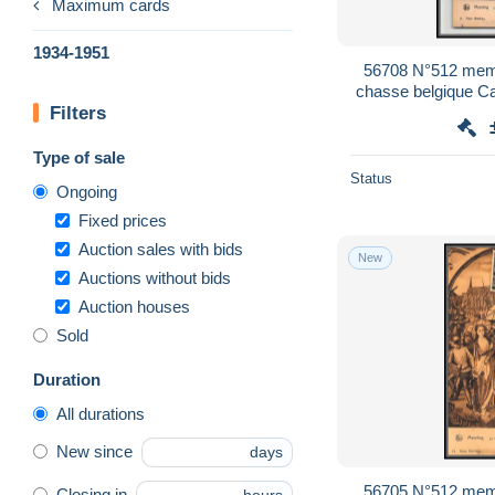
Maximum cards
1934-1951
56708 N°512 meml
chasse belgique C
Filters
édi
Type of sale
Status
Ongoing
Fixed prices
Auction sales with bids
New
Auctions without bids
Auction houses
Sold
Duration
All durations
New since
days
56705 N°512 meml
Closing in