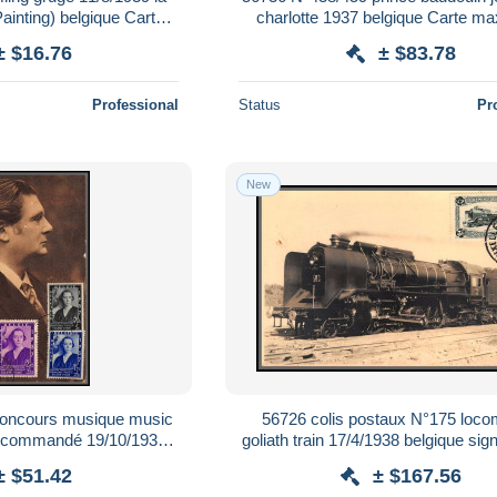
ainting) belgique Carte
charlotte 1937 belgique Carte 
) fdc édition thill
entier postal fdc édition malv
± $16.76
± $83.78
Professional
Status
Pr
New
concours musique music
56726 colis postaux N°175 loco
recommandé 19/10/1937
goliath train 17/4/1938 belgique sig
aximum édition schott
Carte photo maximum (car
± $51.42
± $167.56