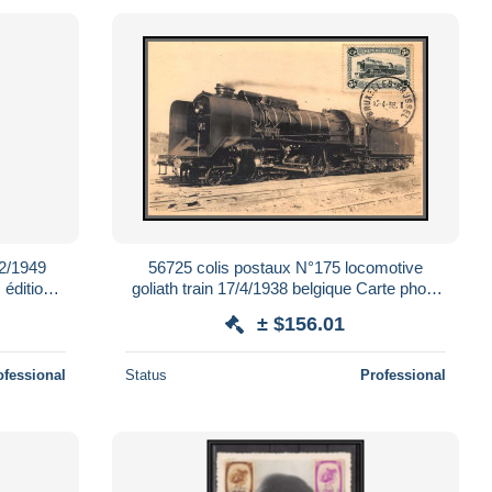
12/1949
56725 colis postaux N°175 locomotive
édition
goliath train 17/4/1938 belgique Carte photo
maximum (card)
± $156.01
ofessional
Status
Professional