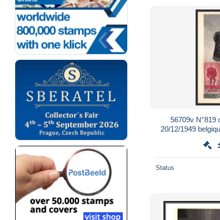
56709v N°819 c
20/12/1949 belgi
fdc éd
Status