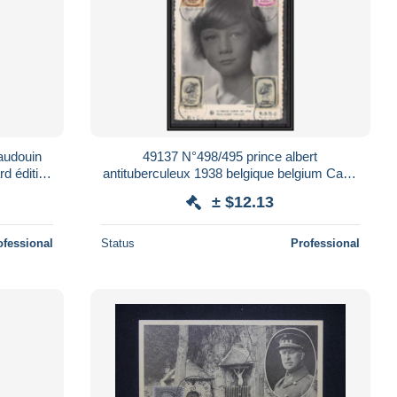
baudouin
49137 N°498/495 prince albert
d édition
antituberculeux 1938 belgique belgium Carte
maximum card édition alban
± $12.13
ofessional
Status
Professional