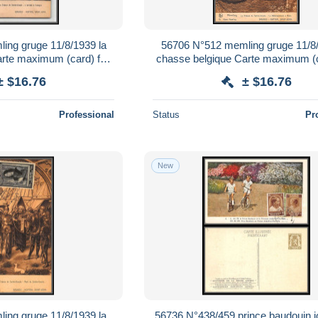
ing gruge 11/8/1939 la
56706 N°512 memling gruge 11/8/
arte maximum (card) fdc
chasse belgique Carte maximum (c
tion thill
édition thill
± $16.76
± $16.76
Professional
Status
Pr
New
ing gruge 11/8/1939 la
56736 N°438/459 prince baudouin 