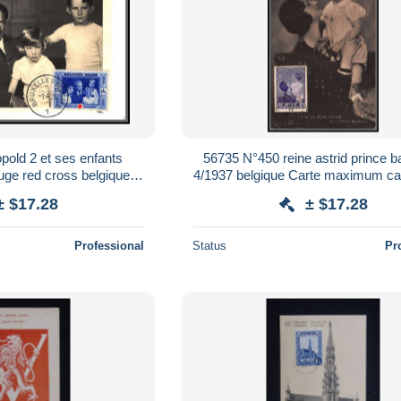
pold 2 et ses enfants
56735 N°450 reine astrid prince 
uge red cross belgique
4/1937 belgique Carte maximum car
card fdc édition LAB
cailliau
± $17.28
± $17.28
Professional
Status
Pr