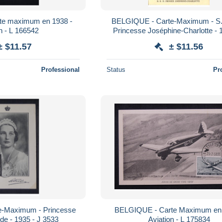
e maximum en 1938 -
BELGIQUE - Carte-Maximum - S.
n - L 166542
Princesse Joséphine-Charlotte - 
3907
± $11.57
± $11.56
Professional
Status
Pr
-Maximum - Princesse
BELGIQUE - Carte Maximum en 
de - 1935 - J 3533
Aviation - L 175834