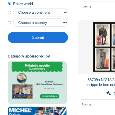
Entire world
Status
Submit
Category sponsored by
56709a N°818/82
philippe le bon qu
Carte maximum ca
Status