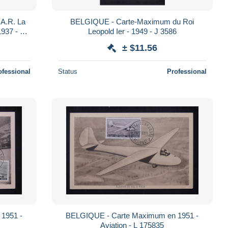
A.R. La
BELGIQUE - Carte-Maximum du Roi
1937 - J
Leopold Ier - 1949 - J 3586
± $11.56
ofessional
Status
Professional
1951 -
BELGIQUE - Carte Maximum en 1951 -
Aviation - L 175835