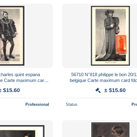
harles quint espana
56710 N°818 philippe le bon 20/
que Carte maximum card
belgique Carte maximum card fdc 
ition inimax
inimax collection lemaire
± $15.60
± $15.60
Professional
Status
Pr