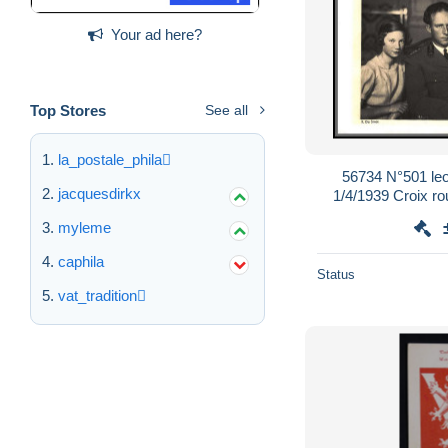
Your ad here?
Top Stores
See all
la_postale_phila
56734 N°501 leo
jacquesdirkx
1/4/1939 Croix ro
Carte maximum 
myleme
caphila
Status
vat_tradition