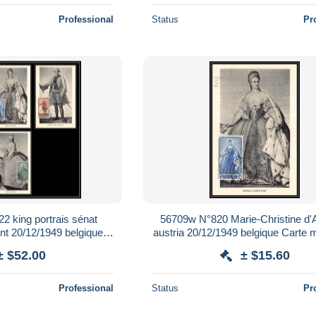
Professional
Status
Pr
2 king portrais sénat
56709w N°820 Marie-Christine d'A
int 20/12/1949 belgique
austria 20/12/1949 belgique Cart
rd fdc édition inimax
card fdc édition inimax
± $52.00
± $15.60
Professional
Status
Pr