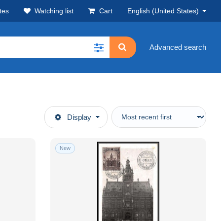
tes
Watching list
Cart
English (United States)
Advanced search
Display
New