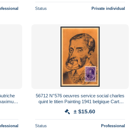
ofessional
Status
Private individual
utriche
56712 N°576 oeuvres service social charles
e maximum
quint le titien Painting 1941 belgique Carte
maximum fdc édition thill
± $15.60
ofessional
Status
Professional