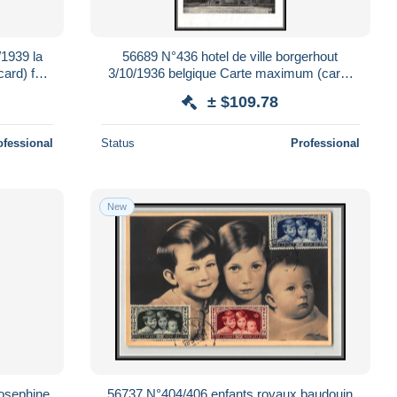
1939 la
56689 N°436 hotel de ville borgerhout
ard) fdc
3/10/1936 belgique Carte maximum (card)
collection lemaire
± $109.78
ofessional
Status
Professional
New
josephine
56737 N°404/406 enfants royaux baudouin