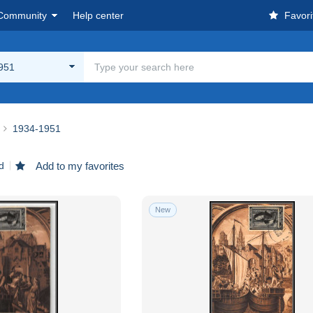
Community
Help center
Favori
951
1934-1951
d
Add to my favorites
New