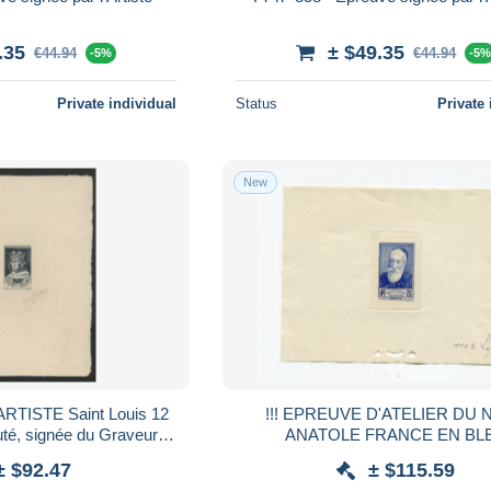
.35
± $49.35
€44.94
€44.94
-5%
-5
Private individual
Status
Private 
New
TISTE Saint Louis 12
!!! EPREUVE D'ATELIER DU 
euté, signée du Graveur
ANATOLE FRANCE EN BL
fresne. TB Voir Suite
± $92.47
± $115.59