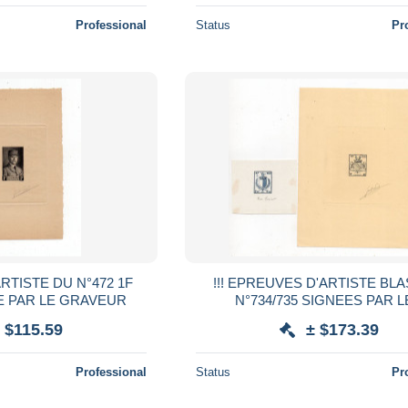
Professional
Status
Pr
ARTISTE DU N°472 1F
!!! EPREUVES D'ARTISTE BL
E PAR LE GRAVEUR
N°734/735 SIGNEES PAR 
GRAVEURS
 $115.59
± $173.39
Professional
Status
Pr