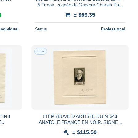
5 Fr noir , signée du Graveur Charles Paul
Dufresne. TB Voir Suite
± $69.35
%
individual
Status
Professional
New
N°343
!!! EPREUVE D'ARTISTE DU N°343
EU
ANATOLE FRANCE EN NOIR, SIGNEE
PAR LE GRAVEUR
± $115.59