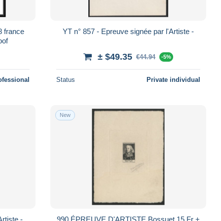
 france
YT n° 857 - Epreuve signée par l'Artiste -
oof
± $49.35
€44.94
-5%
ofessional
Status
Private individual
New
rtiste -
990 ÉPREUVE D'ARTISTE Bossuet 15 Fr +