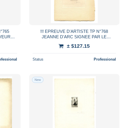
N°765
!!! EPREUVE D'ARTISTE TP N°768
AVEUR
JEANNE D'ARC SIGNEE PAR LE
GRAVEUR DECARIS
± $127.15
ofessional
Status
Professional
New