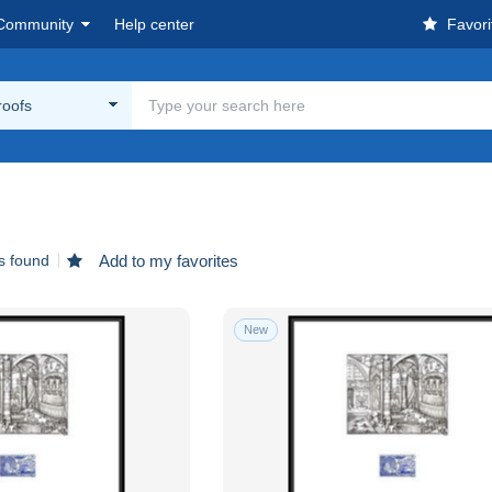
Community
Help center
Favori
roofs
s found
Add to my favorites
New