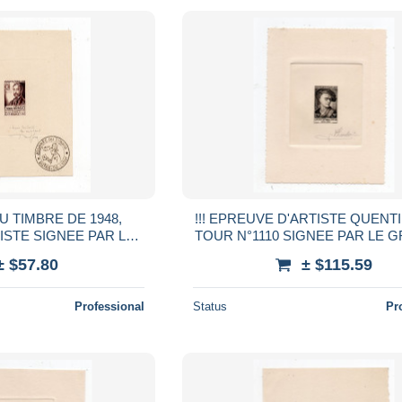
U TIMBRE DE 1948,
!!! EPREUVE D'ARTISTE QUENTI
ISTE SIGNEE PAR LE
TOUR N°1110 SIGNEE PAR LE 
ACHET COMMEMO DE
± $57.80
± $115.59
EE DU TIMBRE
Professional
Status
Pr