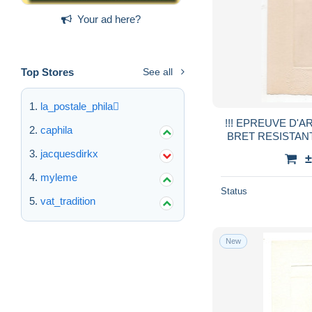
Your ad here?
Top Stores
See all
la_postale_phila
!!! EPREUVE D'A
caphila
BRET RESISTANT
LE 
jacquesdirkx
±
myleme
Status
vat_tradition
New