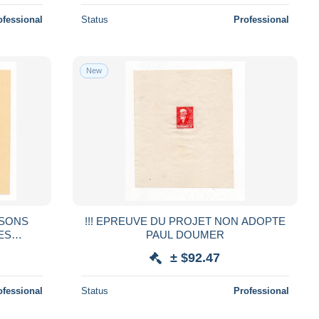
ofessional
Status
Professional
New
ASONS
!!! EPREUVE DU PROJET NON ADOPTE
LES
PAUL DOUMER
± $92.47
ofessional
Status
Professional