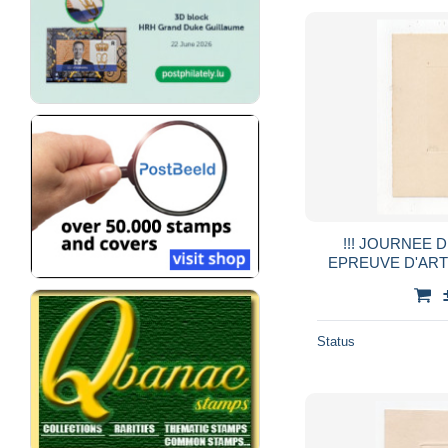
!!! JOURNEE D
EPREUVE D'ART
GRAVEUR ET C
LA JOURN
Status