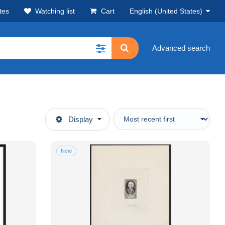
tes
Watching list
Cart
English (United States)
Advanced search
Display
New