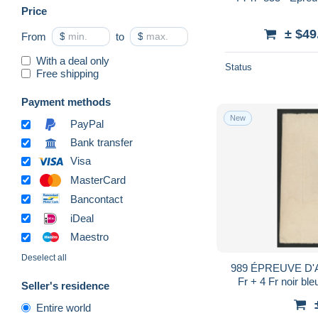
Price
± $49
From
$
to
$
With a deal only
Status
Free shipping
Payment methods
New
PayPal
Bank transfer
Visa
MasterCard
Bancontact
iDeal
Maestro
Deselect all
989 ÉPREUVE D'AR
Fr + 4 Fr noir bl
Seller's residence
Charles Paul Du
Entire world