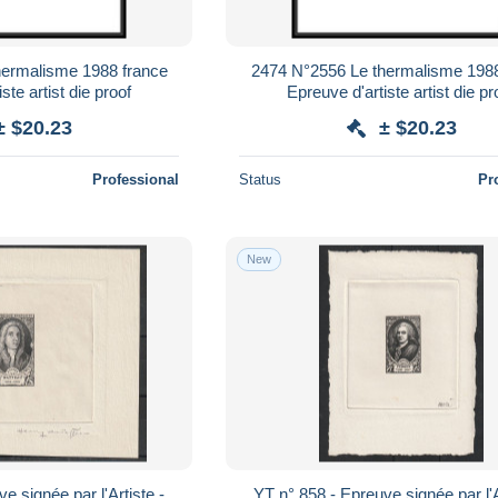
hermalisme 1988 france
2474 N°2556 Le thermalisme 1988
ste artist die proof
Epreuve d'artiste artist die pr
± $20.23
± $20.23
Professional
Status
Pr
New
e signée par l'Artiste -
YT n° 858 - Epreuve signée par l'A