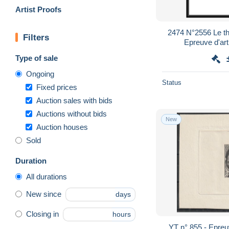
Artist Proofs
2474 N°2556 Le t
Filters
Epreuve d'arti
Type of sale
Ongoing
Status
Fixed prices
Auction sales with bids
Auctions without bids
New
Auction houses
Sold
Duration
All durations
New since
days
Closing in
hours
YT n° 855 - Epreuv