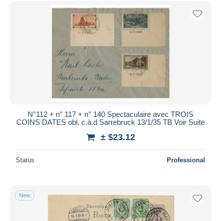
Free shipping
Payment methods
PayPal
Bank transfer
Visa
MasterCard
Bancontact
iDeal
N°112 + n° 117 + n° 140 Spectaculaire avec TROIS
COINS DATES obl. c.à.d Sarrebruck 13/1/35 TB Voir Suite
Maestro
± $23.12
Deselect all
Seller's residence
Status
Professional
Entire world
New