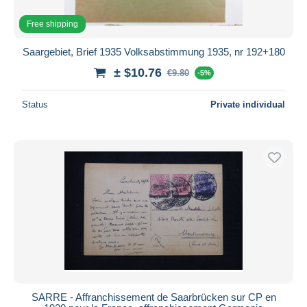
Free shipping
Saargebiet, Brief 1935 Volksabstimmung 1935, nr 192+180
± $10.76
€9.80
-5%
Status
Private individual
SARRE - Affranchissement de Saarbrücken sur CP en