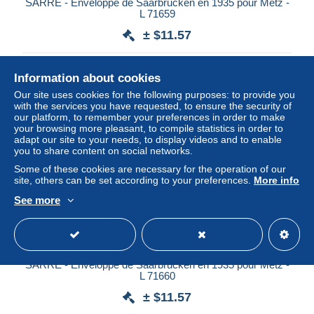
SARRE - Enveloppe de Saarbrucken en 1935 pour Metz -
L 71659
± $11.57
Status
Professional
Information about cookies
Our site uses cookies for the following purposes: to provide you
with the services you have requested, to ensure the security of
our platform, to remember your preferences in order to make
your browsing more pleasant, to compile statistics in order to
adapt our site to your needs, to display videos and to enable
you to share content on social networks.
Some of these cookies are necessary for the operation of our
site, others can be set according to your preferences.
More info
See more
SARRE - Enveloppe de Saarbrucken en 1935 pour Metz -
L 71660
± $11.57