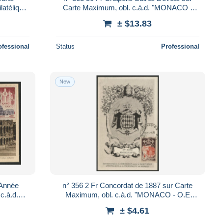
latélique
Carte Maximum, obl. c.à.d. "MONACO -
B Suite
O.E 4/6/51" Tirage 250 Ex. TB Voir Suite
± $13.83
ofessional
Status
Professional
New
 Année
n° 356 2 Fr Concordat de 1887 sur Carte
c.à.d.
Maximum, obl. c.à.d. "MONACO - O.E
 Suite
4/6/51" Premier Jour. TB Voir Suite
± $4.61