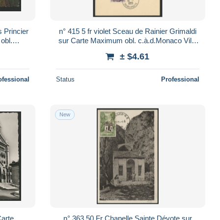
 Princier
n° 415 5 fr violet Sceau de Rainier Grimaldi
obl.
sur Carte Maximum obl. c.à.d.Monaco Ville
B Suite
14/1/55. TB Voir Suite
± $4.61
ofessional
Status
Professional
New
Carte
n° 363 50 Fr Chapelle Sainte Dévote sur