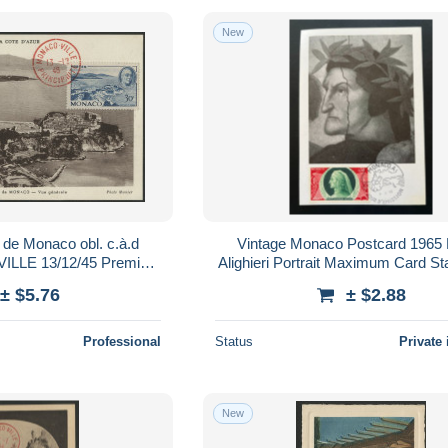
New
 de Monaco obl. c.à.d
Vintage Monaco Postcard 1965
LLE 13/12/45 Premier
Alighieri Portrait Maximum Card 
aximum. TB Voir Suite
± $5.76
± $2.88
Professional
Status
Private 
New