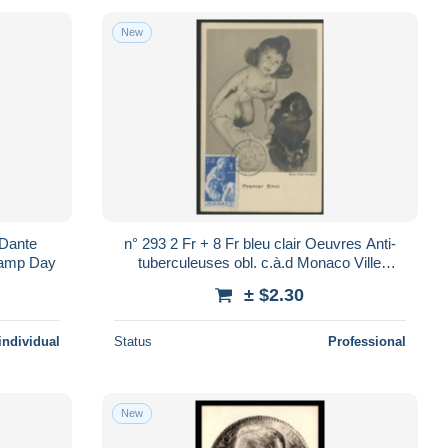
New
 Dante
n° 293 2 Fr + 8 Fr bleu clair Oeuvres Anti-
Stamp Day
tuberculeuses obl. c.à.d Monaco Ville
18/3/46 (Premier Jour). TB Voir Suite
± $2.30
individual
Status
Professional
New