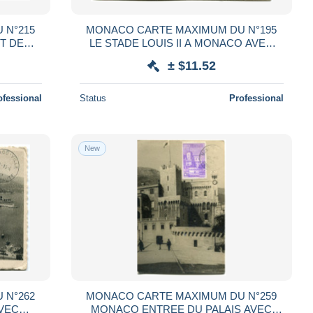
 N°215
MONACO CARTE MAXIMUM DU N°195
T DE
LE STADE LOUIS II A MONACO AVEC
TION
OBLITERATION MONACO-VILLE 14-8-39
± $11.52
AUTE
PRINCIPAUTE
ofessional
Status
Professional
New
 N°262
MONACO CARTE MAXIMUM DU N°259
VEC
MONACO ENTREE DU PALAIS AVEC