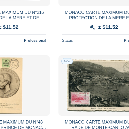
 MAXIMUM DU N°216
MONACO CARTE MAXIMUM DU
DE LA MERE ET DE
PROTECTION DE LA MERE E
EC OBLITERATION
L'ENFANT AVEC OBLITERA
± $11.52
± $11.52
-41 PRINCIPAUTE
MONACO 15-5-41 PRINCIP
Professional
Status
Pr
New
 MAXIMUM DU N°48
MONACO CARTE MAXIMUM DU
er PRINCE DE MONACO
RADE DE MONTE-CARLO A