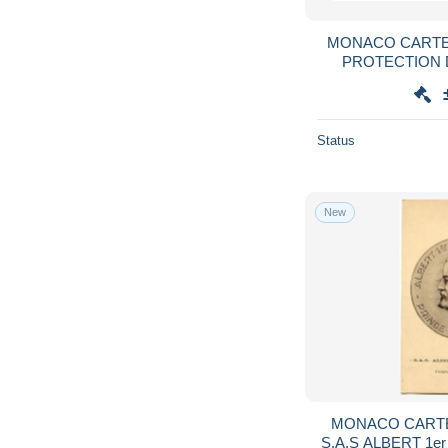
MONACO CARTE
PROTECTION 
L'ENFANT AV
MONACO 15-5
Status
New
MONACO CARTE
S.A.S ALBERT 1