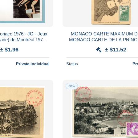
naco 1976 - JO - Jeux
MONACO CARTE MAXIMUM DU
ade) de Montréal 1976 -
MONACO CARTE DE LA PRINC
haut-vol - YT 1057
AVEC OBLITERATION MONACO
± $1.96
± $11.52
1942 PRINCIPAUTE
Private individual
Status
Pr
New