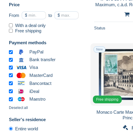
Price
Maximum, c.à.d. Re
Internat. Monté 
From
$
to
$
With a deal only
Status
Free shipping
Payment methods
New
PayPal
Bank transfer
Visa
MasterCard
Bancontact
iDeal
Maestro
Free shipping
Deselect all
Monaco Carte Max
Seller's residence
Entire world