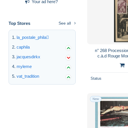
Your ad here?
Top Stores
See all
la_postale_phila
caphila
n° 268 Procession
c.à.d Rouge Mon
jacquesdirkx
27/1/44, Tirage 
myleme
vat_tradition
Status
New