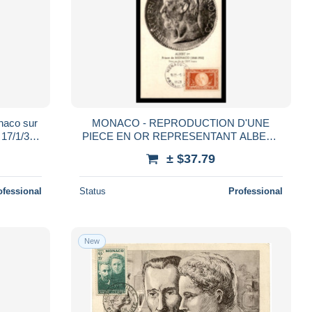
onaco sur
MONACO - REPRODUCTION D'UNE
17/1/38,
PIECE EN OR REPRESENTANT ALBERT
uite
1ER, PRINCE DE MONACO 1848-1922 -
± $37.79
CACHET 1ER JOUR
ofessional
Status
Professional
New