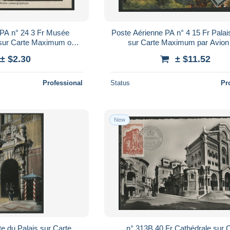
 PA n° 24 3 Fr Musée
Poste Aérienne PA n° 4 15 Fr Palais
sur Carte Maximum obl.
sur Carte Maximum par Avion 
e 9/5/47". TB Voir Suite
c.à.d."Monaco - O.E 16/6/42". T
± $2.30
± $11.52
Professional
Status
Pr
New
te du Palais sur Carte
n° 313B 40 Fr Cathédrale sur 