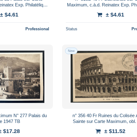
inatex Exp. Philatélique
Maximum, c.à.d. Reinatex Exp. Phi
Carlo 26/4/52.TB Suite
Internat. Monté Carlo 26/4/52. T
± $4.61
± $4.61
Professional
Status
Pr
New
imum N° 277 Palais du
n° 356 40 Fr Ruines du Colisée
Prince 1947 TB
Sainte sur Carte Maximum, obl. 
"MONACO - O.E 4/6/51". TB Voir
± $17.28
± $11.52