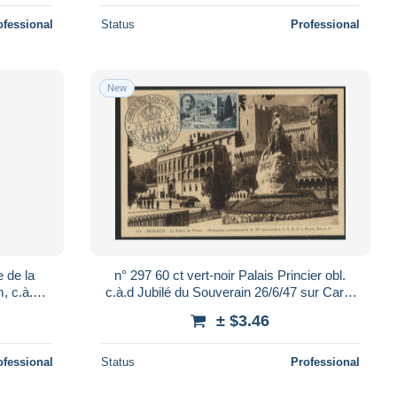
ofessional
Status
Professional
New
 de la
n° 297 60 ct vert-noir Palais Princier obl.
, c.à.d.
c.à.d Jubilé du Souverain 26/6/47 sur Carte
r Suite
maximum. TB Voir Suite
± $3.46
ofessional
Status
Professional