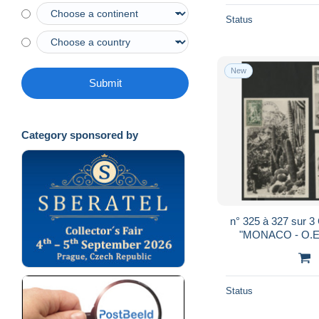
Status
New
Submit
Category sponsored by
n° 325 à 327 sur 3 Cartes Maximum, c.à.d.
"MONACO - O.E 5
Tirages 250 Exem
Status