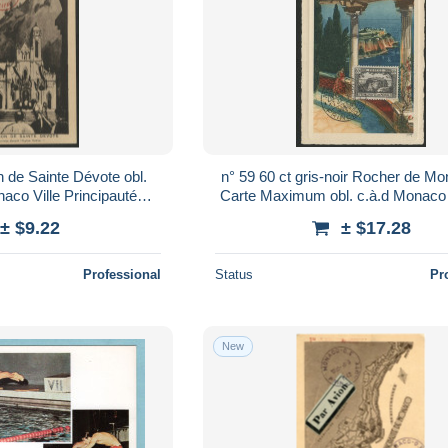
 de Sainte Dévote obl.
n° 59 60 ct gris-noir Rocher de M
aco Ville Principauté
Carte Maximum obl. c.à.d Monaco 
250 Ex. TB Voir Suite
Éditions d'Art Yvon. TB Voir S
± $9.22
± $17.28
Professional
Status
Pr
New