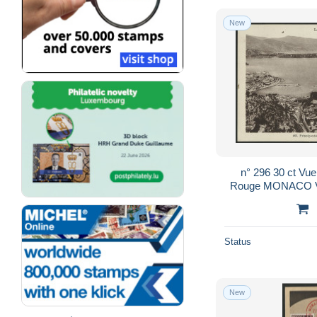
New
n° 296 30 ct Vue
Rouge MONACO VI
Jour sur Carte m
Status
New