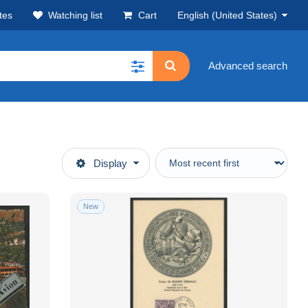
tes
Watching list
Cart
English (United States)
Advanced search
Display
New