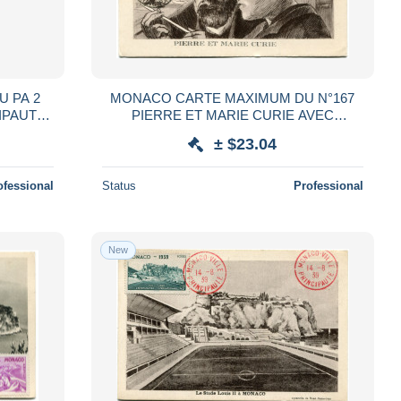
 PA 2
MONACO CARTE MAXIMUM DU N°167
IPAUTE
PIERRE ET MARIE CURIE AVEC
 16-3-
OBLITERATION MONACO-VILLE 3-12-38
± $23.04
PRINCIPAUTE
ofessional
Status
Professional
New