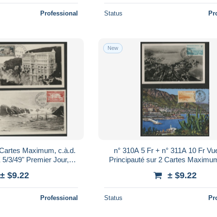
Professional
Status
Pr
New
n° 310A 5 Fr + n° 311A 10 Fr Vue
/3/49" Premier Jour,
Principauté sur 2 Cartes Maximum
plaires. TB Voir Suite
Musée du Timbre 26/4/52. TB Voi
± $9.22
± $9.22
Professional
Status
Pr