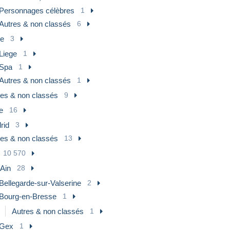
Personnages célèbres
1
Autres & non classés
6
ge
3
Liege
1
Spa
1
Autres & non classés
1
res & non classés
9
e
16
rid
3
res & non classés
13
10 570
 Ain
28
Bellegarde-sur-Valserine
2
Bourg-en-Bresse
1
Autres & non classés
1
Gex
1