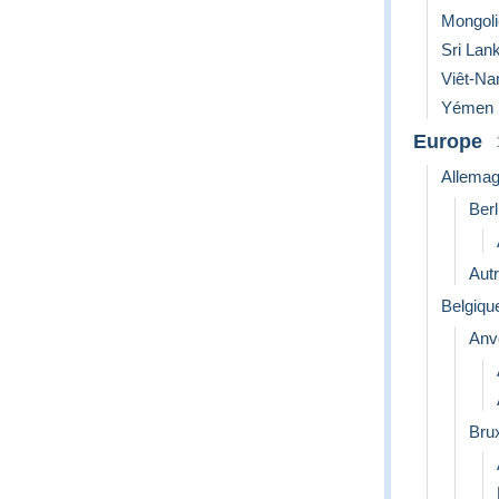
Mongoli
Sri Lan
Viêt-N
Yémen
Europe
Allema
Berl
Aut
Belgiqu
Anv
Bru