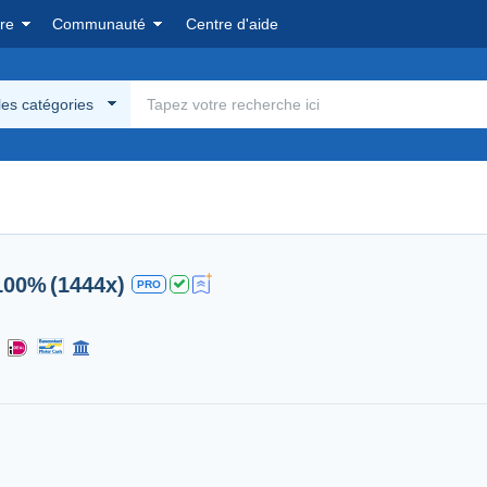
re
Communauté
Centre d'aide
les catégories
100%
(1444x)
PRO