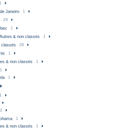
1
de Janeiro
1
29
bec
1
Autres & non classés
1
 classés
28
nis
1
res & non classés
1
1
ela
1
1
2
ohama
1
res & non classés
1