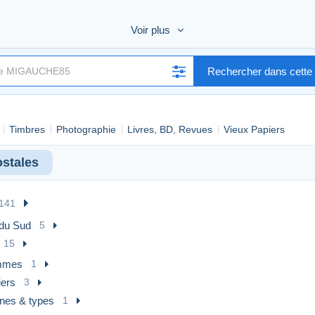
Voir plus
Rechercher dans cette 
Timbres
Photographie
Livres, BD, Revues
Vieux Papiers
Destinations:
- pays du vendeur (France)
- Europe/Canada/USA
ostales
MERCI D' INDIQUER
VOTRE PSEUDO OU N° DE LA CARTE
141
FRAIS DE PORT:
 du Sud
5
envoi sans suivi
15
mmes
1
iers
3
nes & types
1