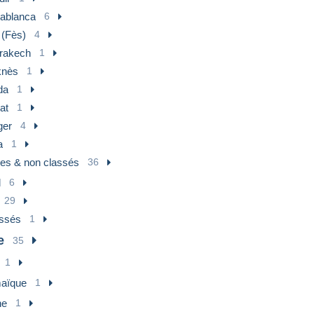
montant lettre recommandée
ablanca
6
 (Fès)
4
rakech
1
nès
1
da
1
at
1
ger
4
a
1
res & non classés
36
l
6
29
assés
1
e
35
1
aïque
1
ne
1