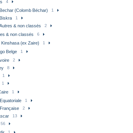
Conseillé
es
4
Bechar (Colomb Béchar)
1
Lettre suivie (Ou lettre recommandée selon montant de l'ach
Biskra
1
montant lettre suivie
Autres & non classés
2
res & non classés
6
 Kinshasa (ex Zaire)
1
go Belge
1
voire
2
ey
8
1
1
Caire
1
Equatoriale
1
Française
2
scar
13
56
dir
1