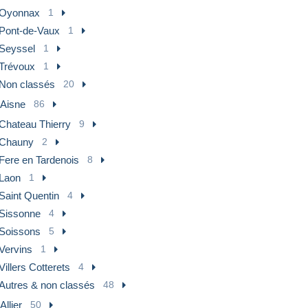
Oyonnax
1
Pont-de-Vaux
1
Seyssel
1
Trévoux
1
Non classés
20
 Aisne
86
Chateau Thierry
9
Chauny
2
Fere en Tardenois
8
Laon
1
Saint Quentin
4
Sissonne
4
Soissons
5
Vervins
1
Villers Cotterets
4
Autres & non classés
48
Allier
50