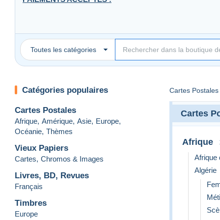
Mangopay - Paypal
Toutes les catégories
LIVRAISON:
envoi après paiement. Frais de port à charge de l'acheteur.
Catégories populaires
Cartes Postales
Cartes Postales
Cartes P
Afrique
,
Amérique
,
Asie
,
Europe
,
Océanie
,
Thèmes
Afrique
Vieux Papiers
Afrique
Cartes
,
Chromos & Images
Algérie
Livres, BD, Revues
Fe
Français
FRANCE
: 1 gr à 20 gr : 2.02 €
Mét
21 gr à 100 gr: 3,60 €
Timbres
Scè
101 gr à 250 gr : 5.74 €
Europe