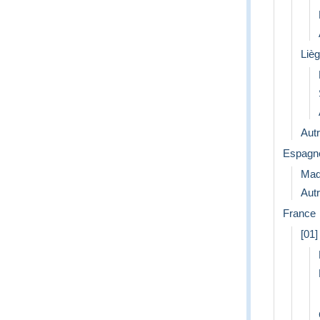
Liè
Aut
Espagn
Mad
Aut
France
[01]