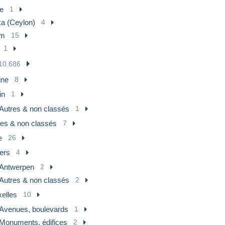
e
1
ka (Ceylon)
4
am
15
1
10 686
gne
8
in
1
Autres & non classés
1
res & non classés
7
e
26
ers
4
Antwerpen
2
Autres & non classés
2
xelles
10
Avenues, boulevards
1
Monuments, édifices
2