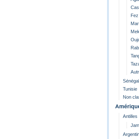
Cas
Fez
FRANCE:
Mar
1 gr à 20 gr : 8.06 €
Mek
21 gr à 100 gr : 9.83€
Ouj
100 gr à 250 gr: 12.58€
Rab
251 gr à 500 gr: 14.27€
Tan
INTERNATIONALE :
Taz
1 gr à 20 gr : 9.47 €
Aut
21 gr à 100 gr : 11.80€
Sénéga
100 gr à 250 gr: 18.60€
251 gr à 500 gr: 23.55€
Tunisie
Non cl
Amériqu
Antilles
Jam
Argenti