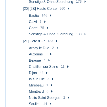
Sonstige & Ohne Zuordnung
178
[20] [2B] Haute Corse
360
Bastia
146
Calvi
6
Corte
75
Sonstige & Ohne Zuordnung
133
[21] Côte d'Or
183
Arnay le Duc
2
Auxonne
9
Beaune
4
Chatillon sur Seine
11
Dijon
44
Is sur Tille
3
Mirebeau
1
Montbard
6
Nuits Saint Georges
2
Saulieu
14