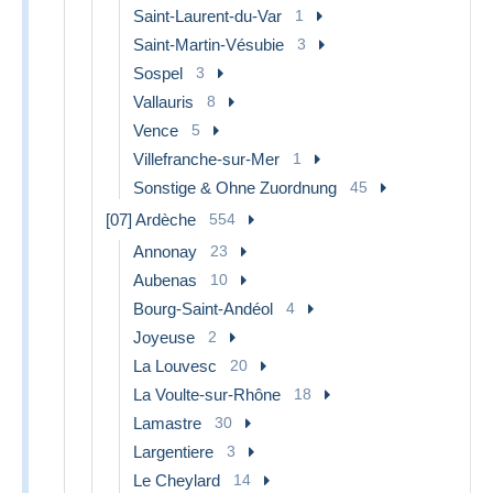
Saint-Laurent-du-Var
1
Saint-Martin-Vésubie
3
Sospel
3
Vallauris
8
Vence
5
Villefranche-sur-Mer
1
Sonstige & Ohne Zuordnung
45
[07] Ardèche
554
Annonay
23
Aubenas
10
Bourg-Saint-Andéol
4
Joyeuse
2
La Louvesc
20
La Voulte-sur-Rhône
18
Lamastre
30
Largentiere
3
Le Cheylard
14