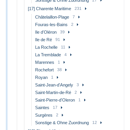
Sonstige & Ohne Zuordnung
[17] Charente Maritime
231
Châtelaillon-Plage
7
Fouras-les-Bains
2
Ile d'Oléron
39
Ile de Ré
91
La Rochelle
11
La Tremblade
4
Marennes
1
Rochefort
38
Royan
1
Saint-Jean-d'Angely
3
Saint-Martin-de-Ré
2
Saint-Pierre-d'Oleron
1
Saintes
17
Surgères
2
Sonstige & Ohne Zuordnung
12