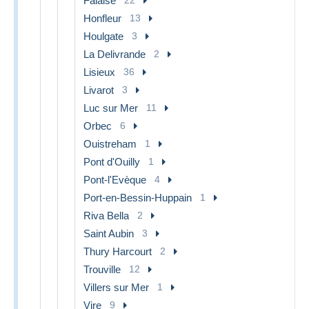
Falaise
Honfleur
13
Houlgate
3
La Delivrande
2
Lisieux
36
Livarot
3
Luc sur Mer
11
Orbec
6
Ouistreham
1
Pont d'Ouilly
1
Pont-l'Evèque
4
Port-en-Bessin-Huppain
1
Riva Bella
2
Saint Aubin
3
Thury Harcourt
2
Trouville
12
Villers sur Mer
1
Vire
9