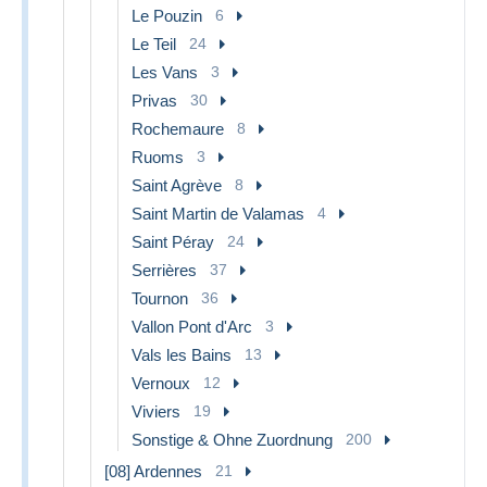
Le Pouzin
6
Le Teil
24
Les Vans
3
Privas
30
Rochemaure
8
Ruoms
3
Saint Agrève
8
Saint Martin de Valamas
4
Saint Péray
24
Serrières
37
Tournon
36
Vallon Pont d'Arc
3
Vals les Bains
13
Vernoux
12
Viviers
19
Sonstige & Ohne Zuordnung
200
[08] Ardennes
21