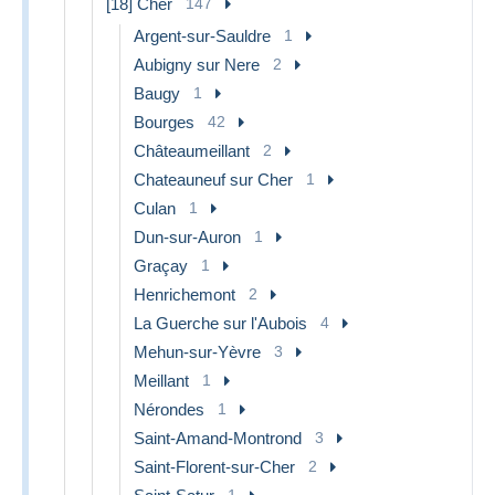
[18] Cher
147
Argent-sur-Sauldre
1
Aubigny sur Nere
2
Baugy
1
Bourges
42
Châteaumeillant
2
Chateauneuf sur Cher
1
Culan
1
Dun-sur-Auron
1
Graçay
1
Henrichemont
2
La Guerche sur l'Aubois
4
Mehun-sur-Yèvre
3
Meillant
1
Nérondes
1
Saint-Amand-Montrond
3
Saint-Florent-sur-Cher
2
1