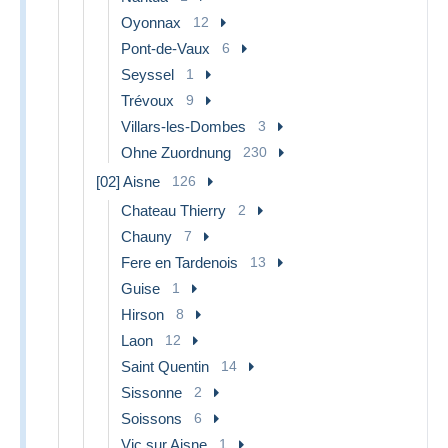
Oyonnax
12
Pont-de-Vaux
6
Seyssel
1
Trévoux
9
Villars-les-Dombes
3
Ohne Zuordnung
230
[02] Aisne
126
Chateau Thierry
2
Chauny
7
Fere en Tardenois
13
Guise
1
Hirson
8
Laon
12
Saint Quentin
14
Sissonne
2
Soissons
6
Vic sur Aisne
1