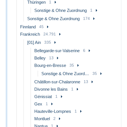
Thüringen
1
Sonstige & Ohne Zuordnung
1
Sonstige & Ohne Zuordnung
174
Finnland
45
Frankreich
24.791
[01] Ain
335
Bellegarde-sur-Valserine
6
Belley
13
Bourg-en-Bresse
35
Sonstige & Ohne Zuordnung
35
Châtillon-sur-Chalaronne
13
Divonne les Bains
1
Génissiat
1
Gex
1
Hauteville-Lompnes
1
Montluel
2
Nantua
1