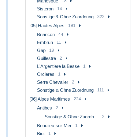
Manosque
18
Sisteron
14
Sonstige & Ohne Zuordnung
322
[05] Hautes Alpes
191
Briancon
44
Embrun
11
Gap
19
Guillestre
2
L'Argentiere la Besse
1
Orcieres
1
Serre Chevalier
2
Sonstige & Ohne Zuordnung
111
[06] Alpes Maritimes
224
Antibes
2
Sonstige & Ohne Zuordnung
2
Beaulieu-sur-Mer
1
Biot
1