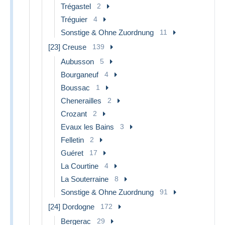
Trégastel
2
Tréguier
4
Sonstige & Ohne Zuordnung
11
[23] Creuse
139
Aubusson
5
Bourganeuf
4
Boussac
1
Chenerailles
2
Crozant
2
Evaux les Bains
3
Felletin
2
Guéret
17
La Courtine
4
La Souterraine
8
Sonstige & Ohne Zuordnung
91
[24] Dordogne
172
Bergerac
29