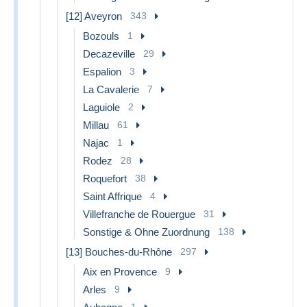
[12] Aveyron
343
Bozouls
1
Decazeville
29
Espalion
3
La Cavalerie
7
Laguiole
2
Millau
61
Najac
1
Rodez
28
Roquefort
38
Saint Affrique
4
Villefranche de Rouergue
31
Sonstige & Ohne Zuordnung
138
[13] Bouches-du-Rhône
297
Aix en Provence
9
Arles
9
1