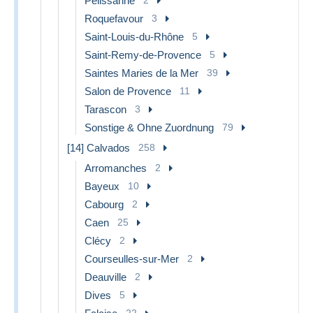
Pelissanne
Roquefavour
3
Saint-Louis-du-Rhône
5
Saint-Remy-de-Provence
5
Saintes Maries de la Mer
39
Salon de Provence
11
Tarascon
3
Sonstige & Ohne Zuordnung
79
[14] Calvados
258
Arromanches
2
Bayeux
10
Cabourg
2
Caen
25
Clécy
2
Courseulles-sur-Mer
2
Deauville
2
Dives
5
22