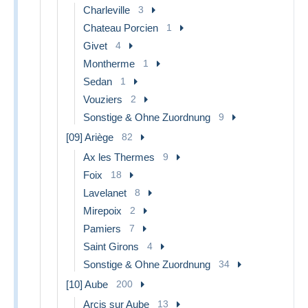
Charleville
3
Chateau Porcien
1
Givet
4
Montherme
1
Sedan
1
Vouziers
2
Sonstige & Ohne Zuordnung
9
[09] Ariège
82
Ax les Thermes
9
Foix
18
Lavelanet
8
Mirepoix
2
Pamiers
7
Saint Girons
4
Sonstige & Ohne Zuordnung
34
[10] Aube
200
Arcis sur Aube
13