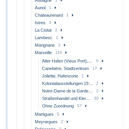
Aubagne
Auriol
1
Chateaurenard
1
Istres
3
La Ciotat
2
Lambesc
1
Marignane
2
Marseille
114
Alter Hafen (Vieux Port), Saint-Victor, Le Panier
5
Canebière, Stadtzentrum
17
Joliette, Hafenzone
1
Kolonialausstellungen 1906 - 1922
2
Notre-Dame de la Garde, Aufzug und Marienfigur
2
Straßenhandel und Kleingewerbe
30
Ohne Zuordnung
57
Martigues
5
Meyrargues
2
2