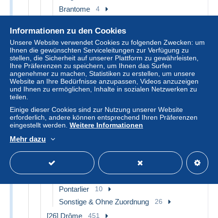
Brantome
4
Eymet
1
Informationen zu den Cookies
Mussidan
1
Unsere Website verwendet Cookies zu folgenden Zwecken: um
Nontron
2
Ihnen die gewünschten Serviceleitungen zur Verfügung zu
stellen, die Sicherheit auf unserer Plattform zu gewährleisten,
Périgueux
21
Ihre Präferenzen zu speichern, um Ihnen das Surfen
Riberac
3
angenehmer zu machen, Statistiken zu erstellen, um unsere
Website an Ihre Bedürfnisse anzupassen, Videos anzuzeigen
Sarlat la Caneda
5
und Ihnen zu ermöglichen, Inhalte in sozialen Netzwerken zu
teilen.
Thiviers
10
Einige dieser Cookies sind zur Nutzung unserer Website
Sonstige & Ohne Zuordnung
96
erforderlich, andere können entsprechend Ihren Präferenzen
[25] Doubs
67
eingestellt werden.
Weitere Informationen
Besancon
20
Mehr dazu
Isle sur le Doubs
2
Montbéliard
7
Mouthe
2
Pontarlier
10
Sonstige & Ohne Zuordnung
26
[26] Drôme
451