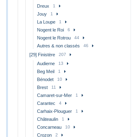
Dreux
1
Jouy
1
La Loupe
1
Nogent le Roi
6
Nogent le Rotrou
44
Autres & non classés
46
[29] Finistère
207
Audierne
13
Beg Meil
1
Bénodet
10
Brest
11
Camaret-sur-Mer
1
Carantec
4
Carhaix-Plouguer
1
Châteaulin
1
Concarneau
10
Crozon
2