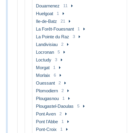
Douarnenez
11
Huelgoat
1
Ile-de-Batz
21
La Forêt-Fouesnant
1
La Pointe du Raz
3
Landivisiau
2
Locronan
5
Loctudy
3
Morgat
1
Morlaix
6
Ouessant
2
Plomodiern
2
Plougasnou
1
Plougastel-Daoulas
5
Pont Aven
2
Pont l'Abbe
1
Pont-Croix
1