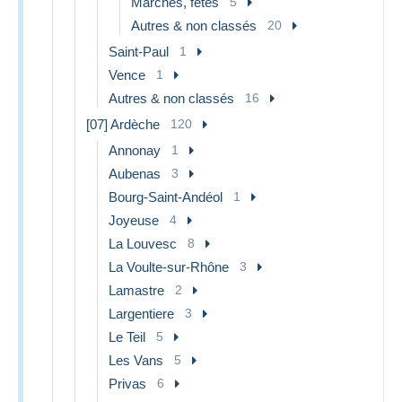
Marchés, fêtes
5
Autres & non classés
20
Saint-Paul
1
Vence
1
Autres & non classés
16
[07] Ardèche
120
Annonay
1
Aubenas
3
Bourg-Saint-Andéol
1
Joyeuse
4
La Louvesc
8
La Voulte-sur-Rhône
3
Lamastre
2
Largentiere
3
Le Teil
5
Les Vans
5
Privas
6