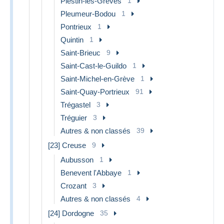
Plestin-les-Greves
1
Pleumeur-Bodou
1
Pontrieux
1
Quintin
1
Saint-Brieuc
9
Saint-Cast-le-Guildo
1
Saint-Michel-en-Grève
1
Saint-Quay-Portrieux
91
Trégastel
3
Tréguier
3
Autres & non classés
39
[23] Creuse
9
Aubusson
1
Benevent l'Abbaye
1
Crozant
3
Autres & non classés
4
[24] Dordogne
35