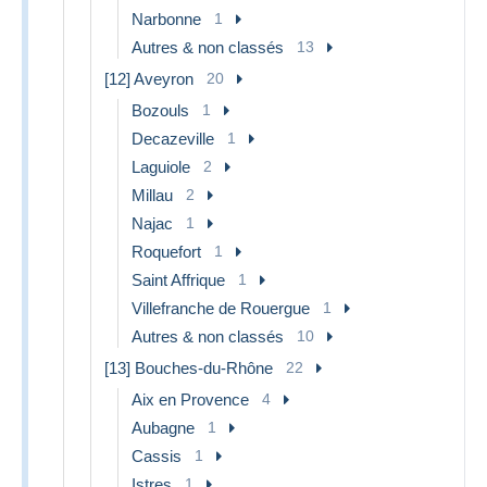
Narbonne
1
Autres & non classés
13
[12] Aveyron
20
Bozouls
1
Decazeville
1
Laguiole
2
Millau
2
Najac
1
Roquefort
1
Saint Affrique
1
Villefranche de Rouergue
1
Autres & non classés
10
[13] Bouches-du-Rhône
22
Aix en Provence
4
Aubagne
1
Cassis
1
Istres
1