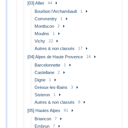
[03] Allier
44
Bourbon l'Archambault
1
Commentry
1
Montlucon
2
Moulins
1
Vichy
22
Autres & non classés
17
[04] Alpes de Haute Provence
16
Barcelonnette
1
Castellane
2
Digne
1
Gréoux-les-Bains
3
Sisteron
1
Autres & non classés
8
[05] Hautes Alpes
91
Briancon
7
Embrun
7