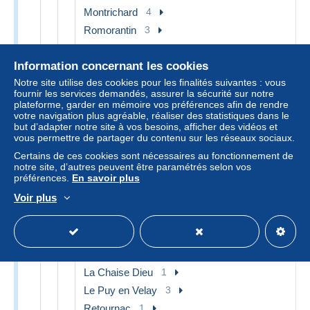
Montrichard
4
Romorantin
3
Salbris
4
Information concernant les cookies
Selles sur Cher
1
Notre site utilise des cookies pour les finalités suivantes : vous
Vendome
2
fournir les services demandés, assurer la sécurité sur notre
Autres & non classés
26
plateforme, garder en mémoire vos préférences afin de rendre
votre navigation plus agréable, réaliser des statistiques dans le
[42] Loire
14
but d’adapter notre site à vos besoins, afficher des vidéos et
vous permettre de partager du contenu sur les réseaux sociaux.
Belmont de la Loire
1
Certains de ces cookies sont nécessaires au fonctionnement de
Roanne
1
notre site, d’autres peuvent être paramétrés selon vos
Saint Chamond
1
préférences.
En savoir plus
Saint Etienne
2
Voir plus
Autres & non classés
9
[43] Haute Loire
6
Brioude
1
La Chaise Dieu
1
Le Puy en Velay
3
Retournac
1