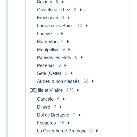
Beziers
9
Castelnau le Lez
2
Frontignan
3
Lamalou les Bains
12
Lodeve
6
Marseillan
4
Montpellier
9
Palavas les Flots
6
Pezenas
3
Sete (Cette)
9
Autres & non classés
63
[35] Ille et Vilaine
139
Cancale
6
Dinard
3
Dol de Bretagne
7
Fougeres
13
La Guerche-de-Bretagne
4