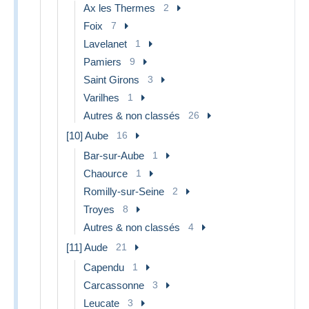
Ax les Thermes
2
Foix
7
Lavelanet
1
Pamiers
9
Saint Girons
3
Varilhes
1
Autres & non classés
26
[10] Aube
16
Bar-sur-Aube
1
Chaource
1
Romilly-sur-Seine
2
Troyes
8
Autres & non classés
4
[11] Aude
21
Capendu
1
Carcassonne
3
Leucate
3