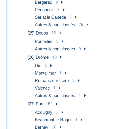
Bergerac
2
Périgueux
3
Sarlat la Caneda
5
Autres & non classés
25
[25] Doubs
12
Pontarlier
3
Autres & non classés
9
[26] Drôme
10
Die
1
Montelimar
1
Romans sur Isere
3
Valence
1
Autres & non classés
4
[27] Eure
52
Acquigny
1
Beaumont-le-Roger
1
Bernay
10