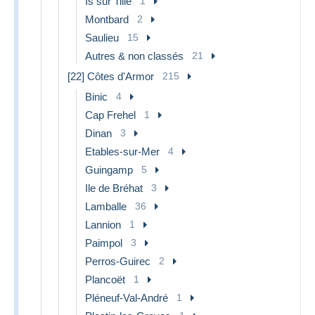
Is sur Tille
1
Montbard
2
Saulieu
15
Autres & non classés
21
[22] Côtes d'Armor
215
Binic
4
Cap Frehel
1
Dinan
3
Etables-sur-Mer
4
Guingamp
5
Ile de Bréhat
3
Lamballe
36
Lannion
1
Paimpol
3
Perros-Guirec
2
Plancoët
1
Pléneuf-Val-André
1