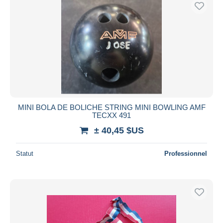
Uniquement en réduction
Livraison gratuite
Méthodes de paiement
PayPal
Virement bancaire
Visa
Mastercard
Bancontact
MINI BOLA DE BOLICHE STRING MINI BOWLING AMF
TECXX 491
iDeal
± 40,45 $US
Maestro
Tout désélectionner
Statut
Professionnel
Résidence du vendeur
Monde entier