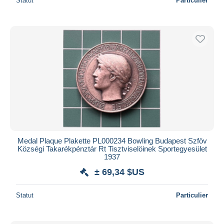
Statut
Particulier
Medal Plaque Plakette PL000234 Bowling Budapest Szföv
Községi Takarékpénztár Rt Tisztviselöinek Sportegyesület
1937
± 69,34 $US
Statut
Particulier