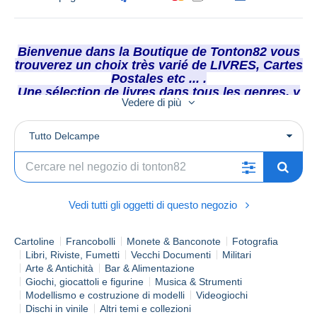
Bienvenue dans la Boutique de Tonton82 vous
trouverez un choix très varié de LIVRES, Cartes
Postales etc ... .
Une sélection de livres dans tous les genres, y
Vedere di più
compris en B.D .
14.600 Livres en vente / 9.000 à moins
de 5.00 Euros !
Tutto Delcampe
Attention aux nouveaux Tarifs de La
Poste 2024
Depuis le 1er Janvier 2015 La Poste ne
prends plus les " Lettres " de plus de 3
Vedi tutti gli oggetti di questo negozio
cm. d'épaisseur !!!!!!
En conséquence, tous les envois
Cartoline
supérieurs à 3 cm d'épaisseur seront
Francobolli
Monete & Banconote
Fotografia
Libri, Riviste, Fumetti
Vecchi Documenti
Militari
expédiés au Tarif " COLISSIMO " .
Arte & Antichità
Bar & Alimentazione
Giochi, giocattoli e figurine
Musica & Strumenti
Tous mes objets mis en vente avant
Modellismo e costruzione di modelli
Videogiochi
cette date sont donc susceptibles de
Dischi in vinile
Altri temi e collezioni
voir leur frais d'envois modifiés !