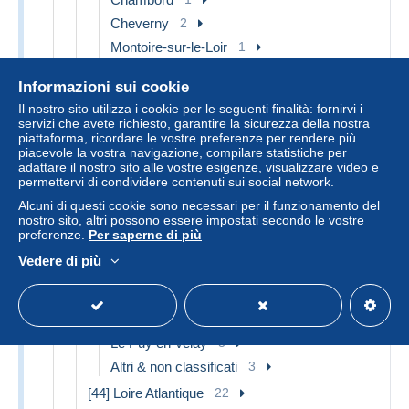
Cheverny
2
Montoire-sur-le-Loir
1
Montrichard
1
Informazioni sui cookie
Romorantin
1
Il nostro sito utilizza i cookie per le seguenti finalità: fornirvi i
Saint Aignan
4
servizi che avete richiesto, garantire la sicurezza della nostra
piattaforma, ricordare le vostre preferenze per rendere più
Salbris
1
piacevole la vostra navigazione, compilare statistiche per
Vendome
4
adattare il nostro sito alle vostre esigenze, visualizzare video e
permettervi di condividere contenuti sui social network.
Altri & non classificati
17
Alcuni di questi cookie sono necessari per il funzionamento del
[42] Loire
4
nostro sito, altri possono essere impostati secondo le vostre
preferenze.
Per saperne di più
Rive de Gier
1
Vedere di più
Saint Etienne
1
Altri & non classificati
2
[43] Haute Loire
6
Le Puy en Velay
3
Altri & non classificati
3
[44] Loire Atlantique
22