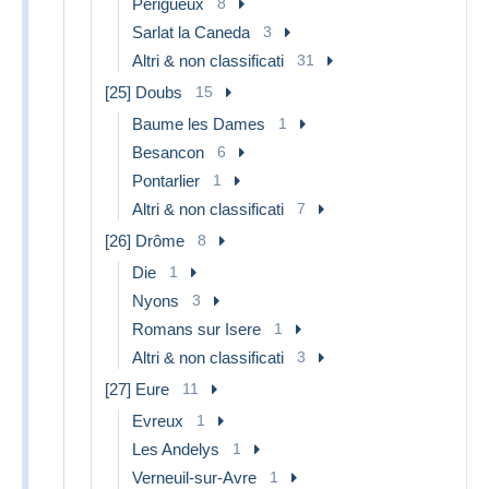
Périgueux
8
Sarlat la Caneda
3
Altri & non classificati
31
[25] Doubs
15
Baume les Dames
1
Besancon
6
Pontarlier
1
Altri & non classificati
7
[26] Drôme
8
Die
1
Nyons
3
Romans sur Isere
1
Altri & non classificati
3
[27] Eure
11
Evreux
1
Les Andelys
1
Verneuil-sur-Avre
1