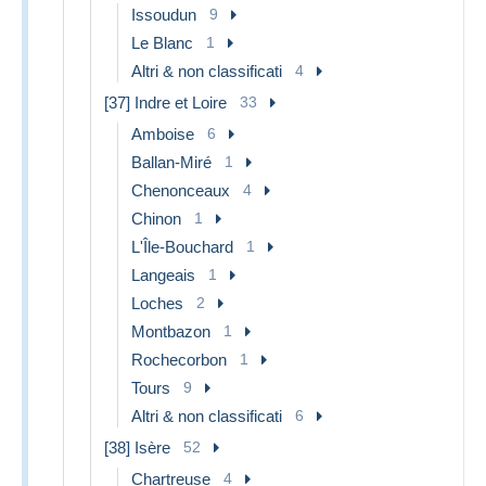
Issoudun
9
Le Blanc
1
Altri & non classificati
4
[37] Indre et Loire
33
Amboise
6
Ballan-Miré
1
Chenonceaux
4
Chinon
1
L'Île-Bouchard
1
Langeais
1
Loches
2
Montbazon
1
Rochecorbon
1
Tours
9
Altri & non classificati
6
[38] Isère
52
Chartreuse
4