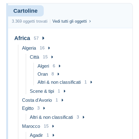
Merci de votre compréhension .
Cartoline
Vous pouvez utiliser Mondial Relay,
3.369 oggetti trovati
moins cher que La Poste .
Vedi tutti gli oggetti
Africa
57
Algeria
16
Città
15
Algeri
6
Oran
8
Altri & non classificati
1
Scene & tipi
1
Costa d'Avorio
1
Egitto
3
Altri & non classificati
3
Marocco
15
Agadir
1