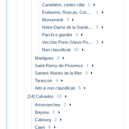
Canebière, centro città
1
Endoume, Roucas, Corniche, spiaggia
1
Monumenti
3
Notre-Dame de la Garde, funicolare e Vergine
5
Parchi e giardini
3
Vecchio Porto (Vieux-Port), Saint Victor, Le Panier
3
Non classificati
10
Martigues
2
Saint-Remy-de-Provence
1
Saintes Maries de la Mer
3
Tarascon
4
Altri & non classificati
5
[14] Calvados
53
Arromanches
2
Bayeux
2
Cabourg
2
Caen
8