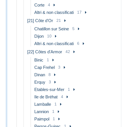
Corte
4
Altri & non classificati
17
[21] Côte d'Or
21
Chatillon sur Seine
5
Dijon
10
Altri & non classificati
6
[22] Côtes d'Armor
42
Binic
1
Cap Frehel
3
Dinan
8
Erquy
3
Etables-sur-Mer
1
Ile de Bréhat
4
Lamballe
1
Lannion
1
Paimpol
1
Perros-Guirec
1