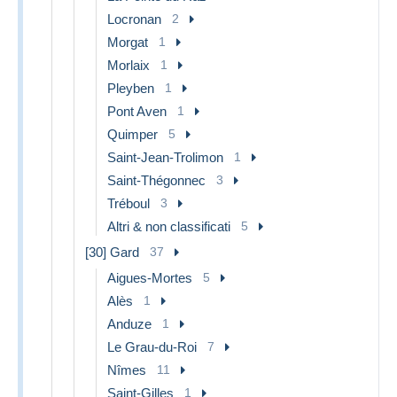
Locronan
2
Morgat
1
Morlaix
1
Pleyben
1
Pont Aven
1
Quimper
5
Saint-Jean-Trolimon
1
Saint-Thégonnec
3
Tréboul
3
Altri & non classificati
5
[30] Gard
37
Aigues-Mortes
5
Alès
1
Anduze
1
Le Grau-du-Roi
7
Nîmes
11
Saint-Gilles
1