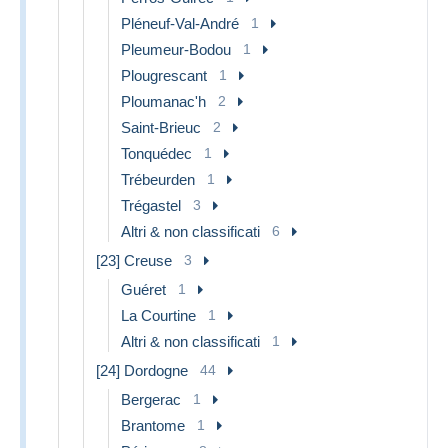
Pléneuf-Val-André
1
Pleumeur-Bodou
1
Plougrescant
1
Ploumanac'h
2
Saint-Brieuc
2
Tonquédec
1
Trébeurden
1
Trégastel
3
Altri & non classificati
6
[23] Creuse
3
Guéret
1
La Courtine
1
Altri & non classificati
1
[24] Dordogne
44
Bergerac
1
Brantome
1