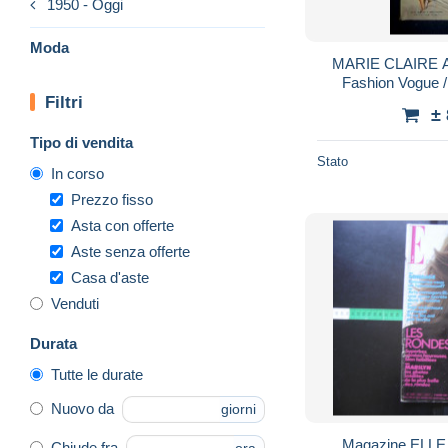
1950 - Oggi
Moda
MARIE CLAIRE A
Fashion Vogue 
Filtri
HOLLYWOOD/ P
±
Publicité 
Tipo di vendita
Stato
In corso
Prezzo fisso
Asta con offerte
Aste senza offerte
Casa d'aste
Venduti
Durata
Tutte le durate
Nuovo da
giorni
Magazine ELLE 1834 mars 1981 Le
Chiude fra