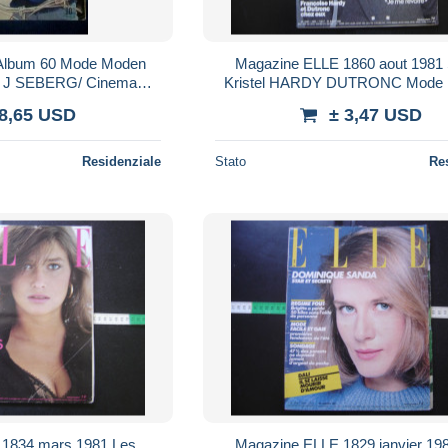
lbum 60 Mode Moden
Magazine ELLE 1860 aout 1981 Sylvia
/ J SEBERG/ Cinema
Kristel HARDY DUTRONC Mode 
einture PICASSO/
vintage
 8,65 USD
± 3,47 USD
Dior GRUAU 1959
Residenziale
Stato
Re
s
Magazine ELLE 1829 janvier 1981 Dali