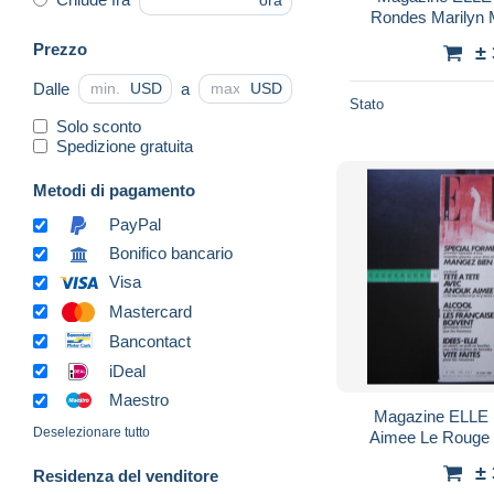
ora
Rondes Marilyn
v
Prezzo
±
Dalle
a
USD
USD
Stato
Solo sconto
Spedizione gratuita
Metodi di pagamento
PayPal
Bonifico bancario
Visa
Mastercard
Bancontact
iDeal
Maestro
Magazine ELLE 1798 juin 1980 Anouk
Deselezionare tutto
Aimee Le Rouge 
±
Residenza del venditore