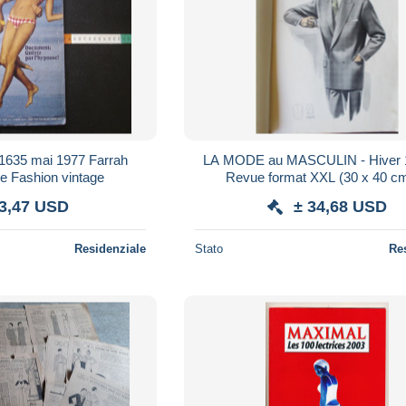
LA MODE au MASCULIN - Hiver 
e Fashion vintage
Revue format XXL (30 x 40 cm
"GENTLEMAN"-15 aquatintes 
 3,47 USD
± 34,68 USD
sur papier fort
Residenziale
Stato
Re