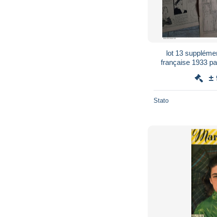
lot 13 suppléme
française 1933 patrons tailleur chapeaux
lingerie ta
±
Stato