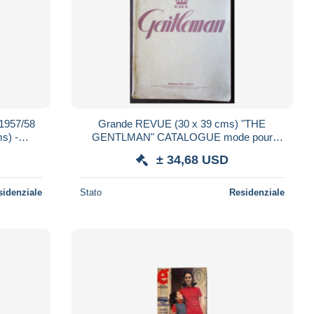
1957/58
Grande REVUE (30 x 39 cms) "THE
s) -
GENTLMAN" CATALOGUE mode pour
COULEUR
HOMME - Hiver 1957/58 - 14 planches
± 34,68 USD
COULEUR
sidenziale
Stato
Residenziale