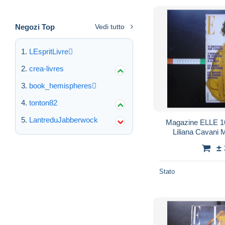
Negozi Top
Vedi tutto
LEspritLivre
crea-livres
book_hemispheres
tonton82
LantreduJabberwock
Magazine ELLE 1658 octobre 1977 Punk
Liliana Cavani 
±
Stato