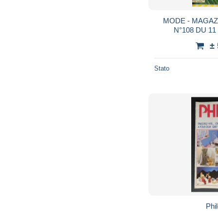
MODE - MAGAZ
N°108 DU 1
±
Stato
Phi