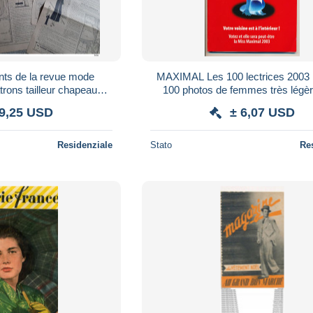
nts de la revue mode
MAXIMAL Les 100 lectrices 2003 l
100 photos de femmes très légè
blier robe boléro
habillées
 9,25 USD
± 6,07 USD
Residenziale
Stato
Re