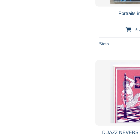
Portraits i
±
Stato
D'JAZZ NEVERS F