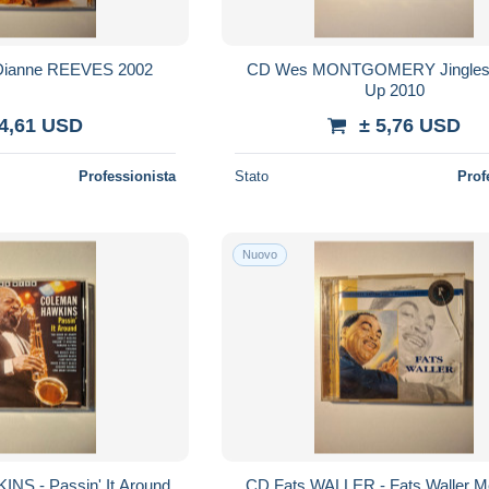
 Dianne REEVES 2002
CD Wes MONTGOMERY Jingles 
Up 2010
 4,61 USD
± 5,76 USD
Professionista
Stato
Prof
Nuovo
NS - Passin' It Around
CD Fats WALLER - Fats Waller Members