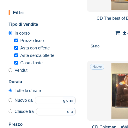
Filtri
CD The best of
Tipo di vendita
±
In corso
Prezzo fisso
Stato
Asta con offerte
Aste senza offerte
Casa d'aste
Nuovo
Venduti
Durata
Tutte le durate
Nuovo da
giorni
Chiude fra
ora
Prezzo
CD Coleman HAWKI