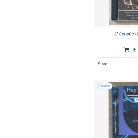
L' épopée 
±
Stato
Nuovo