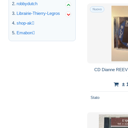
robbydutch
Nuovo
Librairie-Thierry-Legros
shop-ak
Emabon
CD Dianne REEVE
± 
Stato