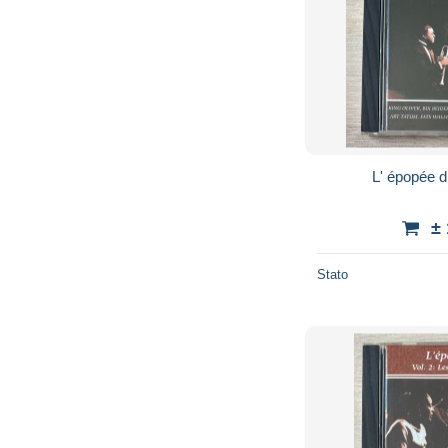
L' épopée 
±
Stato