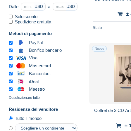
Dalle
a
USD
USD
±
Solo sconto
Spedizione gratuita
Stato
Metodi di pagamento
PayPal
Nuovo
Bonifico bancario
Visa
Mastercard
Bancontact
iDeal
Maestro
Deselezionare tutto
Residenza del venditore
Coffret de 3 CD A
Tutto il mondo
± 