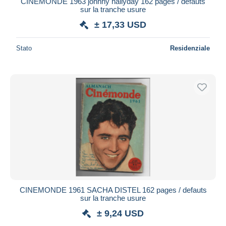
CINEMONDE 1963 johnny hallyday 162 pages / defauts
sur la tranche usure
Maestro
± 17,33 USD
Deselezionare tutto
Residenza del venditore
Stato
Residenziale
Tutto il mondo
Aggiorna
CINEMONDE 1961 SACHA DISTEL 162 pages / defauts
sur la tranche usure
± 9,24 USD