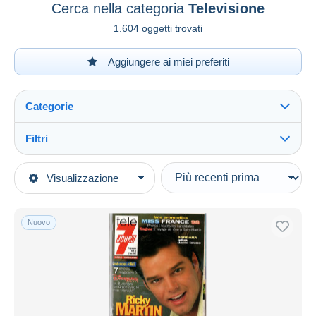
Cerca nella categoria
Televisione
1.604 oggetti trovati
Aggiungere ai miei preferiti
Categorie
Filtri
Vedi tutto
Tipo di vendita
Visualizzazione
Categorie principali
In corso
Libri, Riviste, Fumetti
Prezzo fisso
Francese
Nuovo
Asta con offerte
Riviste
Aste senza offerte
1950 - Oggi
Casa d'aste
Venduti
Televisione
Durata