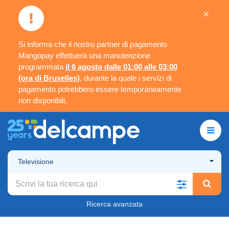
×
Si informa che il nostro partner di pagamento
Mangopay effettuerà una manutenzione
programmata
il 6 agosto dalle 01:00 alle 03:00
(ora di Bruxelles)
, durante la quale i servizi di
pagamento potrebbero essere temporaneamente
non disponibili.
Televisione
Ricerca avanzata