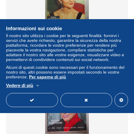
Informazioni sui cookie
LA SEMAINE RADIO TV 1964 SOPHIE DESMARETS
Il nostro sito utilizza i cookie per le seguenti finalità: fornirvi i
servizi che avete richiesto, garantire la sicurezza della nostra
± 5,78 USD
piattaforma, ricordare le vostre preferenze per rendere più
piacevole la vostra navigazione, compilare statistiche per
adattare il nostro sito alle vostre esigenze, visualizzare video e
Stato
Residenziale
permettervi di condividere contenuti sui social network.
Alcuni di questi cookie sono necessari per il funzionamento del
nostro sito, altri possono essere impostati secondo le vostre
preferenze.
Per saperne di più
Vedere di più