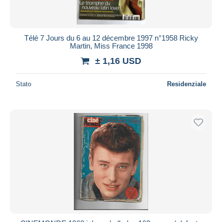
Tutte le durate
Nuovo da
giorni
Télé 7 Jours du 6 au 12 décembre 1997 n°1958 Ricky
Martin, Miss France 1998
Chiude fra
ora
± 1,16 USD
Prezzo
Stato
Residenziale
Dalle
a
USD
USD
Solo sconto
Spedizione gratuita
Metodi di pagamento
PayPal
Bonifico bancario
Visa
Mastercard
Bancontact
iDeal