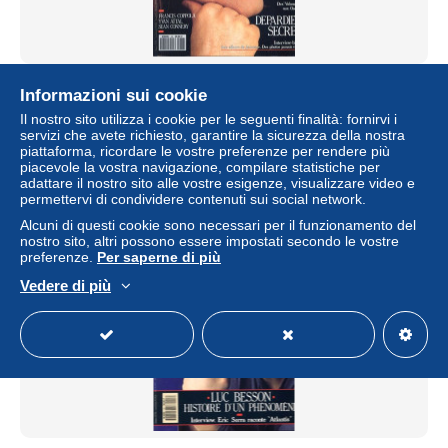
Studio Magazine N° 48 GERARD DEPARDIEU , Francis
Informazioni sui cookie
Coppola , Yvan Attal , Sean Connery , Césars 91 , Cinéma
Il nostro sito utilizza i cookie per le seguenti finalità: fornirvi i
± 3,46 USD
servizi che avete richiesto, garantire la sicurezza della nostra
piattaforma, ricordare le vostre preferenze per rendere più
piacevole la vostra navigazione, compilare statistiche per
Stato
Residenziale
adattare il nostro sito alle vostre esigenze, visualizzare video e
permettervi di condividere contenuti sui social network.
Alcuni di questi cookie sono necessari per il funzionamento del
nostro sito, altri possono essere impostati secondo le vostre
preferenze.
Per saperne di più
Vedere di più