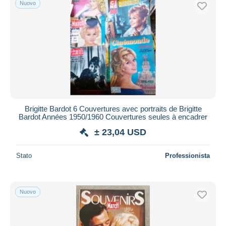
Nuovo
Spedizione gratuita
Metodi di pagamento
PayPal
Bonifico bancario
Visa
Mastercard
Bancontact
Brigitte Bardot 6 Couvertures avec portraits de Brigitte
iDeal
Bardot Années 1950/1960 Couvertures seules à encadrer
Maestro
± 23,04 USD
Deselezionare tutto
Stato
Professionista
Residenza del venditore
Tutto il mondo
Nuovo