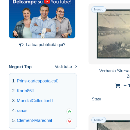
Nuovo
La tua pubblicità qui?
Negozi Top
Vedi tutto
Verbania Stres
Z
Prins-cartespostales
± 
Karto86
Stato
MondialCollection
ranas
Clement-Marechal
Nuovo