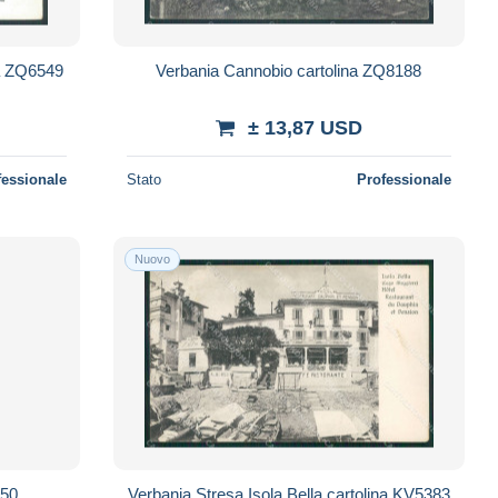
a ZQ6549
Verbania Cannobio cartolina ZQ8188
± 13,87 USD
fessionale
Stato
Professionale
Nuovo
350
Verbania Stresa Isola Bella cartolina KV5383