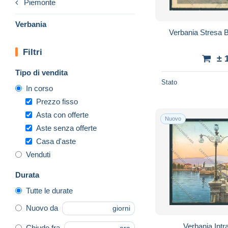
Piemonte
Verbania
Verbania Stresa 
Filtri
± 
Tipo di vendita
Stato
In corso
Prezzo fisso
Asta con offerte
Nuovo
Aste senza offerte
Casa d'aste
Venduti
Durata
Tutte le durate
Nuovo da
giorni
Verbania Intr
Chiude fra