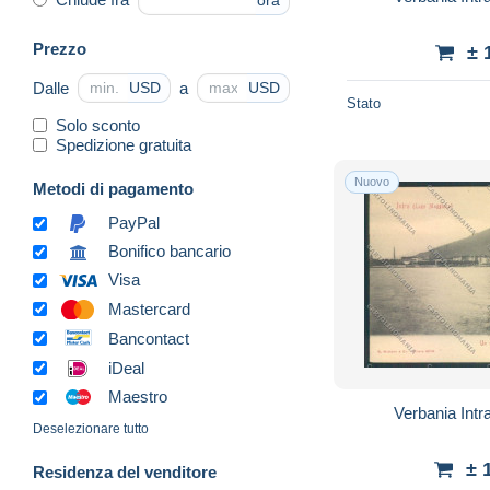
ora
Prezzo
± 
Dalle
a
USD
USD
Stato
Solo sconto
Spedizione gratuita
Nuovo
Metodi di pagamento
PayPal
Bonifico bancario
Visa
Mastercard
Bancontact
iDeal
Maestro
Verbania Intr
Deselezionare tutto
± 
Residenza del venditore