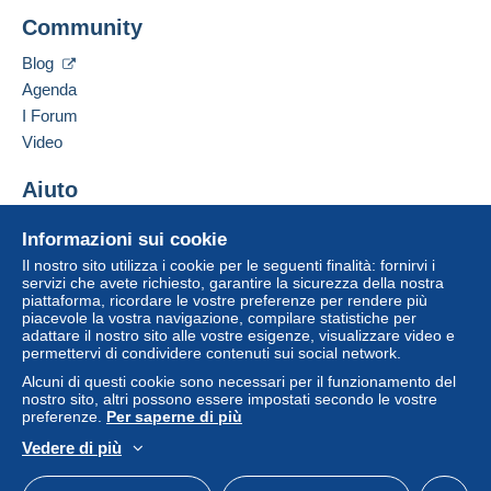
Community
Blog
Agenda
I Forum
Video
Aiuto
Centro assistenza
Informazioni sui cookie
Acquistare su Delcampe
Il nostro sito utilizza i cookie per le seguenti finalità: fornirvi i
Vendere su Delcampe
servizi che avete richiesto, garantire la sicurezza della nostra
piattaforma, ricordare le vostre preferenze per rendere più
Un sito sicuro
piacevole la vostra navigazione, compilare statistiche per
adattare il nostro sito alle vostre esigenze, visualizzare video e
permettervi di condividere contenuti sui social network.
Alcuni di questi cookie sono necessari per il funzionamento del
nostro sito, altri possono essere impostati secondo le vostre
preferenze.
Per saperne di più
Vedere di più
Italiano
USD
Versione standard
Americ