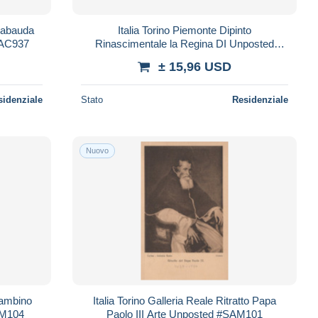
 Sabauda
Italia Torino Piemonte Dipinto
PAC937
Rinascimentale la Regina DI Unposted
#PAC938
± 15,96 USD
sidenziale
Stato
Residenziale
Nuovo
 Bambino
Italia Torino Galleria Reale Ritratto Papa
AM104
Paolo III Arte Unposted #SAM101