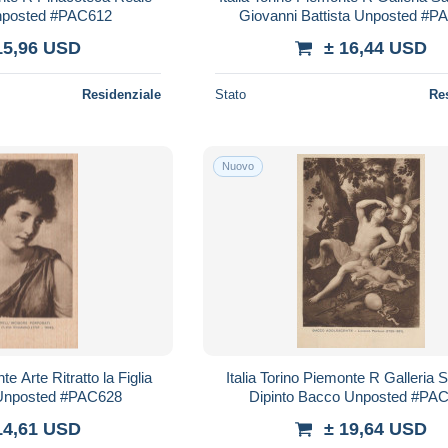
Unposted #PAC612
Giovanni Battista Unposted #P
15,96 USD
± 16,44 USD
Residenziale
Stato
Re
Nuovo
te Arte Ritratto la Figlia
Italia Torino Piemonte R Galleria
e Unposted #PAC628
Dipinto Bacco Unposted #PA
14,61 USD
± 19,64 USD