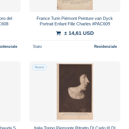
oro del
France Turin Piémont Peinture van Dyck
C608
Portrait Enfant Fille Charles #PAC609
± 14,61 USD
sidenziale
Stato
Residenziale
Nuovo
Sabauda S
Italia Torino Piemonte Ritratto DI Carlo III DI