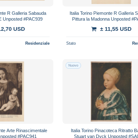
onte R Galleria Sabauda
Italia Torino Piemonte R Galleria
o E Unposted #PAC939
Pittura la Madonna Unposted #
12,70 USD
± 11,55 USD
Residenziale
Stato
Re
Nuovo
onte Arte Rinascimentale
Italia Torino Pinacoteca Ritratto
 Unposted #PAC941
Stuart van Dyck Unposted #S