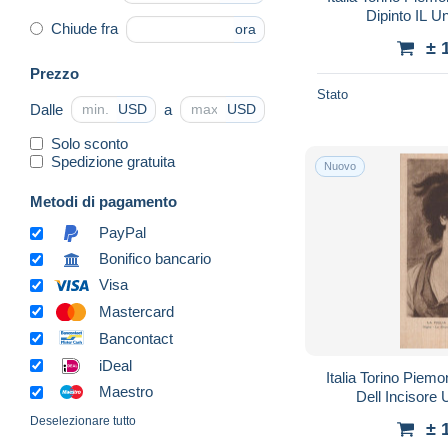
Dipinto IL 
Chiude fra
ora
± 
Prezzo
Stato
Dalle
a
USD
USD
Solo sconto
Spedizione gratuita
Nuovo
Metodi di pagamento
PayPal
Bonifico bancario
Visa
Mastercard
Bancontact
iDeal
Italia Torino Piemon
Maestro
Dell Incisor
Deselezionare tutto
± 