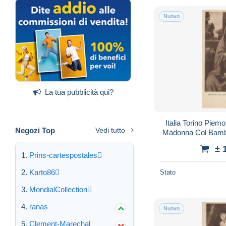
Nuovo
La tua pubblicità qui?
Italia Torino Piem
Negozi Top
Vedi tutto
Madonna Col Bamb
± 
Prins-cartespostales
Karto86
Stato
MondialCollection
ranas
Nuovo
Clement-Marechal