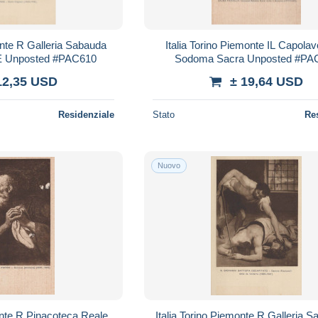
onte R Galleria Sabauda
Italia Torino Piemonte IL Capolav
 E Unposted #PAC610
Sodoma Sacra Unposted #PA
12,35 USD
± 19,64 USD
Residenziale
Stato
Re
Nuovo
onte R Pinacoteca Reale
Italia Torino Piemonte R Galleria 