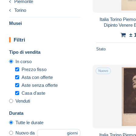
Piemonte
Torino
Italia Torino Piem
Musei
Dipinto Venere
± 
Filtri
Stato
Tipo di vendita
In corso
Prezzo fisso
Nuovo
Asta con offerte
Aste senza offerte
Casa d'aste
Venduti
Durata
Tutte le durate
Nuovo da
giorni
Italia Torino Piem