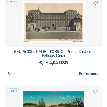
Nuovo
Spedizione gratuita
Metodi di pagamento
PayPal
Bonifico bancario
Visa
Mastercard
Bancontact
BEUP5-0355-ITALIE - TORINO - Piazza Castello -
iDeal
Pallazzo Reale
Maestro
± 4,04 USD
Deselezionare tutto
Stato
Professionale
Residenza del venditore
Tutto il mondo
Nuovo