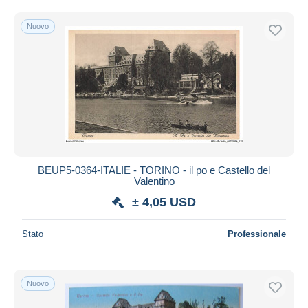
Spedizione gratuita
Nuovo
Metodi di pagamento
PayPal
Bonifico bancario
Visa
Mastercard
Bancontact
iDeal
BEUP5-0364-ITALIE - TORINO - il po e Castello del
Maestro
Valentino
Deselezionare tutto
± 4,05 USD
Residenza del venditore
Stato
Professionale
Tutto il mondo
Nuovo