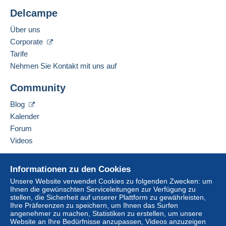
Delcampe
Über uns
Corporate
Tarife
Nehmen Sie Kontakt mit uns auf
Community
Blog
Kalender
Forum
Videos
Hilfe
Informationen zu den Cookies
Online-Hilfe
Unsere Website verwendet Cookies zu folgenden Zwecken: um
Ihnen die gewünschten Serviceleitungen zur Verfügung zu
Auf Delcampe kaufen
stellen, die Sicherheit auf unserer Plattform zu gewährleisten,
Auf Delcampe verkaufen
Ihre Präferenzen zu speichern, um Ihnen das Surfen
angenehmer zu machen, Statistiken zu erstellen, um unsere
Eine sichere Website
Website an Ihre Bedürfnisse anzupassen, Videos anzuzeigen