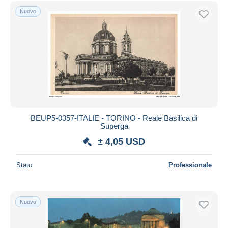
Spedizione gratuita
Nuovo
Metodi di pagamento
PayPal
Bonifico bancario
Visa
Mastercard
Bancontact
iDeal
BEUP5-0357-ITALIE - TORINO - Reale Basilica di
Superga
Maestro
± 4,05 USD
Deselezionare tutto
Residenza del venditore
Stato
Professionale
Tutto il mondo
Nuovo