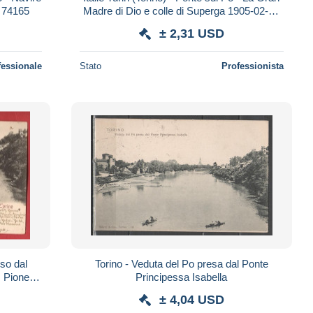
L 74165
Madre di Dio e colle di Superga 1905-02-14
colorisée/colorized TB
± 2,31 USD
fessionale
Stato
Professionista
Torino - Veduta del Po presa dal Ponte
 Pioneer.
Principessa Isabella
1901
± 4,04 USD