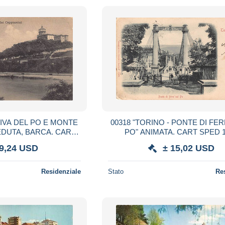
RIVA DEL PO E MONTE
00318 "TORINO - PONTE DI FE
EDUTA, BARCA. CART
PO" ANIMATA. CART
ED 1915
 9,24 USD
± 15,02 USD
Residenziale
Stato
Re