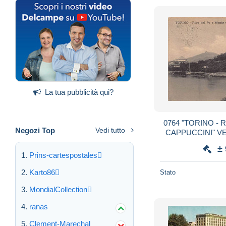
La tua pubblicità qui?
0764 "TORINO - 
Negozi Top
Vedi tutto
CAPPUCCINI" V
SP
±
Prins-cartespostales
Karto86
Stato
MondialCollection
ranas
Clement-Marechal