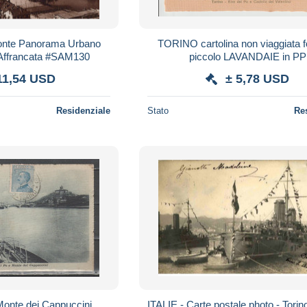
emonte Panorama Urbano
TORINO cartolina non viaggiata formato
 Affrancata #SAM130
piccolo LAVANDAIE in PP
11,54 USD
± 5,78 USD
Residenziale
Stato
Re
 Monte dei Cappuccini
ITALIE - Carte postale photo - Torino - Navire