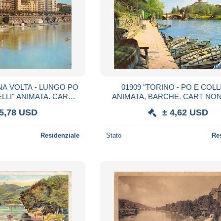
NA VOLTA - LUNGO PO
01909 "TORINO - PO E COLL
I" ANIMATA. CART
ANIMATA, BA
N SPED
 5,78 USD
± 4,62 USD
Residenziale
Stato
Re