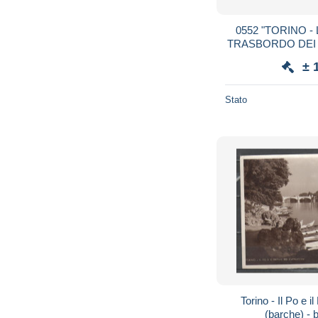
0552 "TORINO 
TRASBORDO DEI
TRA IL PIL
± 
VALENTINO" AN
Stato
Torino - Il Po e 
(barche) - b