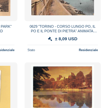
 PARK"
0629 "TORINO - CORSO LUNGO PO, IL
SPED
PO E IL PONTE DI PIETRA" ANIMATA,
CANOA, CARRO CON CAVALLO. CART
± 8,09 USD
NON SPED
sidenziale
Stato
Residenziale