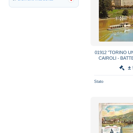
01912 "TORINO U
CAIROLI - BATTELL
NO
±
Stato