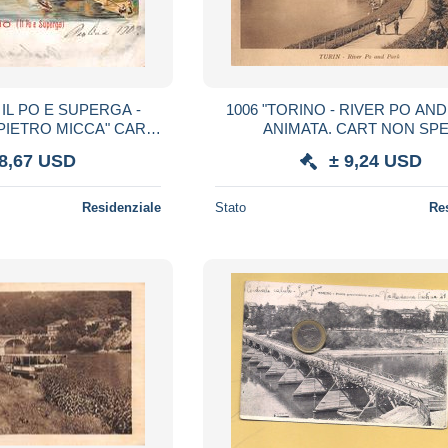
 IL PO E SUPERGA -
1006 "TORINO - RIVER PO AND
TRO MICCA" CART
ANIMATA. CART NON 
N SPED
 8,67 USD
± 9,24 USD
Residenziale
Stato
Re