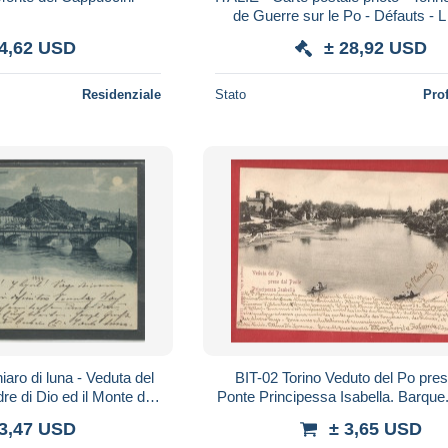
de Guerre sur le Po - Défauts - 
 4,62 USD
± 28,92 USD
Residenziale
Stato
Pro
iaro di luna - Veduta del
BIT-02 Torino Veduto del Po presso dal
e di Dio ed il Monte dei
Ponte Principessa Isabella. Barque.
ppuccini
Cachets Torino et Neuchâtel 
 3,47 USD
± 3,65 USD