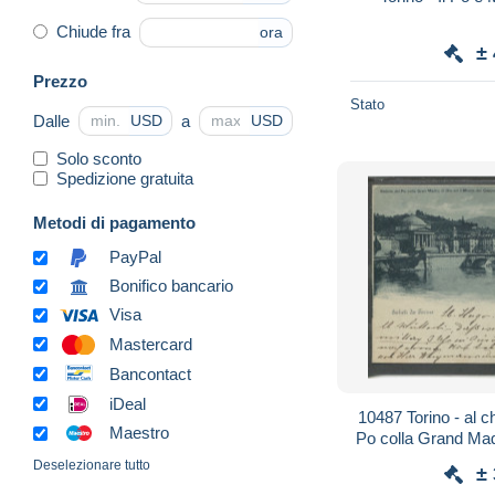
Chiude fra
ora
±
Prezzo
Stato
Dalle
a
USD
USD
Solo sconto
Spedizione gratuita
Metodi di pagamento
PayPal
Bonifico bancario
Visa
Mastercard
Bancontact
iDeal
10487 Torino - al ch
Maestro
Po colla Grand Madr
Ca
Deselezionare tutto
±