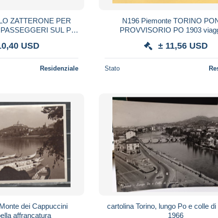
- LO ZATTERONE PER
N196 Piemonte TORINO PO
 PASSEGGERI SUL PO
PROVVISORIO PO 1903 viagg
ONETTO E PARCO
10,40 USD
± 11,56 USD
IM. CART SPED 1928
Residenziale
Stato
Re
il Monte dei Cappuccini
cartolina Torino, lungo Po e colle d
ella affrancatura
1966