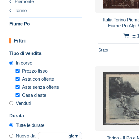
Piemonte
Torino
Italia Torino Pi
Fiume Po
Fiume Po Alpi
± 
Filtri
Stato
Tipo di vendita
In corso
Prezzo fisso
Asta con offerte
Aste senza offerte
Casa d'aste
Venduti
Durata
Tutte le durate
Nuovo da
giorni
Torino - Il Po e