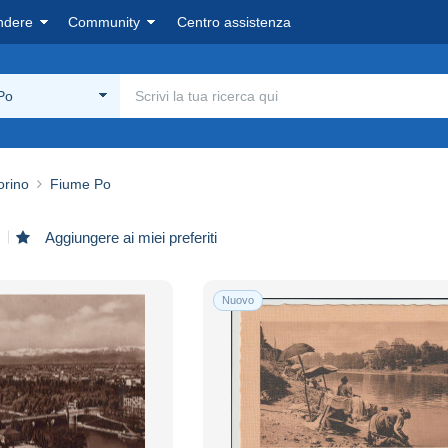
ndere
Community
Centro assistenza
Po
orino
Fiume Po
Aggiungere ai miei preferiti
Nuovo