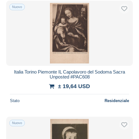
Spedizione gratuita
Nuovo
Metodi di pagamento
PayPal
Bonifico bancario
Visa
Mastercard
Bancontact
iDeal
Italia Torino Piemonte IL Capolavoro del Sodoma Sacra
Unposted #PAC608
Maestro
± 19,64 USD
Deselezionare tutto
Residenza del venditore
Stato
Residenziale
Tutto il mondo
Nuovo