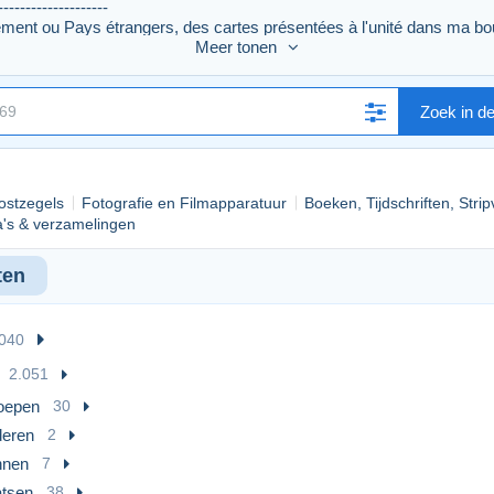
--------------------
ment ou Pays étrangers, des cartes présentées à l'unité dans ma bo
4.25.12.66
Meer tonen
Zoek in d
ostzegels
Fotografie en Filmapparatuur
Boeken, Tijdschriften, Stri
's & verzamelingen
ten
.040
2.051
oepen
30
deren
2
nen
7
atsen
38