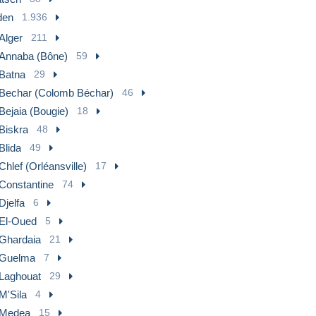
den
1.936
Alger
211
Annaba (Bône)
59
Batna
29
Bechar (Colomb Béchar)
46
Bejaia (Bougie)
18
Biskra
48
Blida
49
Chlef (Orléansville)
17
Constantine
74
Djelfa
6
El-Oued
5
Ghardaia
21
Guelma
7
Laghouat
29
M'Sila
4
Medea
15