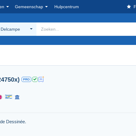
en
Gemeenschap
Hulpcentrum
F
 Delcampe
24750x)
PRO
nde Dessinée.