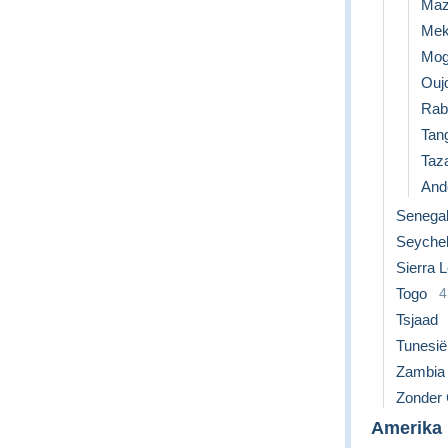
Maz
Mek
Mog
Ouj
Rab
Tan
Taz
Ande
Senega
Seychel
Sierra 
Togo
4
Tsjaad
Tunesië
Zambia
Zonder C
Amerika