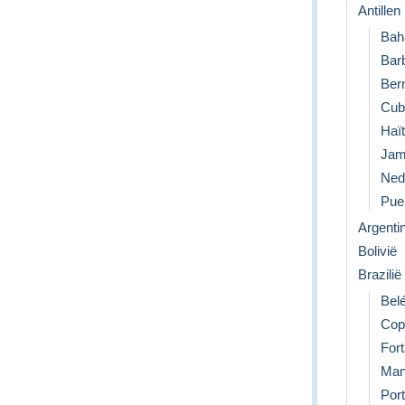
Antillen
Bah
Bar
Ber
Cub
Haït
Jam
Nede
Pue
Argentin
Bolivië
Brazilië
Bel
Cop
For
Man
Port