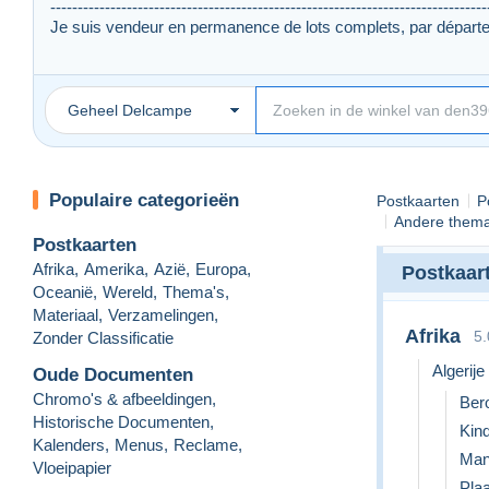
--------------------------------------------------------------------------------
Je suis vendeur en permanence de lots complets, par départe
Pour plus de renseignements vous pouvez me joindre au 03.8
Geheel Delcampe
Populaire categorieën
Postkaarten
P
Andere thema
Postkaarten
Afrika
,
Amerika
,
Azië
,
Europa
,
Postkaar
Oceanië
,
Wereld
,
Thema's
,
Materiaal
,
Verzamelingen
,
Afrika
5
Zonder Classificatie
Algerije
Oude Documenten
Chromo's & afbeeldingen
,
Ber
Historische Documenten
,
Kin
Kalenders
,
Menus
,
Reclame
,
Man
Vloeipapier
Pla