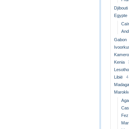
Djibouti
Egypte
Caï
Ande
Gabon
Ivoorku
Kamero
Kenia
Lesotho
Libië
4
Madaga
Marokk
Aga
Cas
Fez
Mar