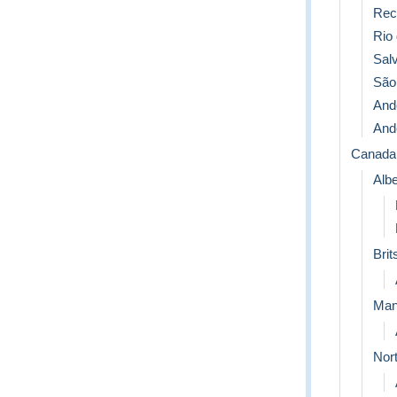
Rec
Rio 
Sal
São
And
Ande
Canada
Albe
Bri
Man
Nort