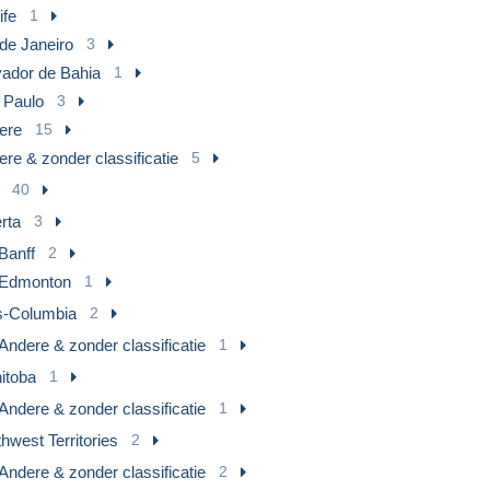
ife
1
de Janeiro
3
vador de Bahia
1
 Paulo
3
ere
15
re & zonder classificatie
5
40
rta
3
Banff
2
Edmonton
1
ts-Columbia
2
Andere & zonder classificatie
1
itoba
1
Andere & zonder classificatie
1
hwest Territories
2
Andere & zonder classificatie
2