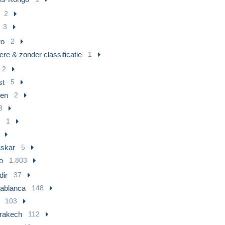
2
3
ro
2
re & zonder classificatie
1
2
st
5
en
2
3
1
skar
5
o
1.803
dir
37
ablanca
148
103
rakech
112