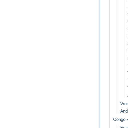
Vro
Ande
Congo -
Fra