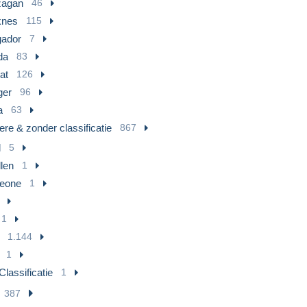
agan
46
nes
115
ador
7
da
83
at
126
ger
96
a
63
re & zonder classificatie
867
l
5
len
1
Leone
1
1
1.144
1
lassificatie
1
387