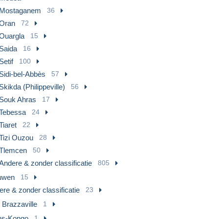
Mostaganem
36
Oran
72
Ouargla
15
Saida
16
Setif
100
Sidi-bel-Abbès
57
Skikda (Philippeville)
56
Souk Ahras
17
Tebessa
24
Tiaret
22
Tizi Ouzou
28
Tlemcen
50
Andere & zonder classificatie
805
uwen
15
re & zonder classificatie
23
 Brazzaville
1
ns-Kongo
1