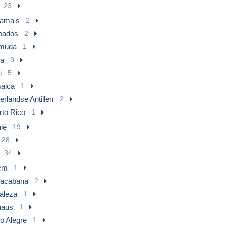
23
ama's
2
bados
2
muda
1
a
9
i
5
aica
1
rlandse Antillen
2
rto Rico
1
ië
19
28
34
ém
1
acabana
2
taleza
1
aus
1
o Alegre
1