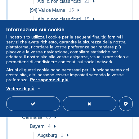
Altri & non classificati
21
[94] Val de Marne
15
Altri & non classificati
15
[95] Val d'Oise
23
Informazioni sui cookie
Altri & non classificati
23
Il nostro sito utilizza i cookie per le seguenti finalità: fornirvi i
servizi che avete richiesto, garantire la sicurezza della nostra
Guadeloupe
9
piattaforma, ricordare le vostre preferenze per rendere più
piacevole la vostra navigazione, compilare statistiche per
Altri & non classificati
9
adattare il nostro sito alle vostre esigenze, visualizzare video e
permettervi di condividere contenuti sui social network.
Guyane
1
Alcuni di questi cookie sono necessari per il funzionamento del
Altri & non classificati
1
nostro sito, altri possono essere impostati secondo le vostre
preferenze.
Per saperne di più
Martinique
3
Vedere di più
Altri & non classificati
3
TAAF : Territori francesi meridionali
3
Altri & non classificati
20
Germania
65
Bayern
4
Augsburg
1